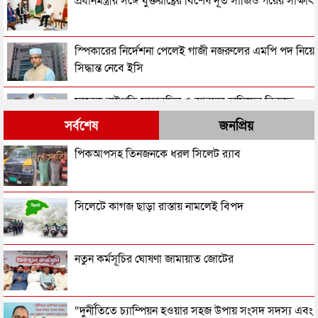
প্রধানমন্ত্রীর সঙ্গে যুক্তরাষ্ট্রের বিশেষ দূত সার্জিও গরের সাক্ষাৎ
স্পিকারের নির্দেশনা পেলেই গাজী নজরুলের এমপি পদ নিয়ে
সিদ্ধান্ত নেবে ইসি
সাবেক রাষ্ট্রপতি সাহাবুদ্দিন ও আবদুল হামিদের বিরুদ্ধে
ট্রাইব্যুনালে অভিযোগ
সর্বশেষ
জনপ্রিয়
রাষ্ট্রপতি পদ থেকে পদত্যাগ করছেন মোহাম্মদ সাহাবুদ্দিন!
পিকআপসহ তিনজনকে ধরল সিলেট র‌্যাব
তরুণীর সাথে ভিডিও: গাজী নজরুলকে এমপি পদ ছাড়তে
সিলেটে কাগজ ছাড়া রাস্তায় নামলেই বিপদ
বলল জামায়াত
একনেকে ১৪ হাজার ৪১ কোটি টাকার ৮ প্রকল্প অনুমোদন
নতুন কর্মসূচির ঘোষণা জামায়াত জোটের
ভিডিওর তরুণীকে এবার নিজের ‘দ্বিতীয় স্ত্রী’ দাবি করছেন
“দুর্নীতিতে চ্যাম্পিয়ন হওয়ার সহজ উপায় সংসদ সদস্য এবং