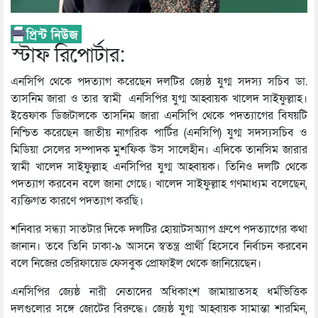
স্টাফ রিপোর্টার:
এনসিপি থেকে পদত্যাগ করেছেন দলটির জ্যেষ্ঠ যুগ্ম সদস্য সচিব ডা.
তাসনিম জারা ও তার স্বামী এনসিপির যুগ্ম আহ্বায়ক খালেদ সাইফুল্লাহ।
ইত্তেফাক ডিজটালকে তাসনিম জারা এনসিপি থেকে পদত্যাগের বিষয়টি
নিশ্চিত করেছেন জাতীয় নাগরিক পার্টির (এনসিপি) যুগ্ম সদস্যসচিব ও
মিডিয়া সেলের সম্পাদক মুশফিক উস সালেহীন। এদিকে তানসিম জারার
স্বামী খালেদ সাইফুল্লাহ এনসিপির যুগ্ম আহ্বায়ক। তিনিও দলটি থেকে
পদত্যাগ করবেন বলে জানা গেছে। খালেদ সাইফুল্লাহ গণমাধ্যম বলেছেন,
ব্যক্তিগত কারণে পদত্যাগ করছি।
শনিবার সন্ধ্যা সাতটার দিকে দলটির হোয়াটসঅ্যাপ গ্রুপে পদত্যাগের কথা
জানান। তবে তিনি ঢাকা-৯ আসনে স্বতন্ত্র প্রার্থী হিসেবে নির্বাচন করবেন
বলে নিজের ভেরিফায়েড ফেসবুক প্রোফাইল থেকে জানিয়েছেন।
এনসিপির জ্যেষ্ঠ নারী নেতাদের অধিকাংশ জামায়াতসহ ধর্মভিত্তিক
দলগুলোর সঙ্গে জোটের বিরুদ্ধে। জ্যেষ্ঠ যুগ্ম আহ্বায়ক সামান্তা শারমিন,