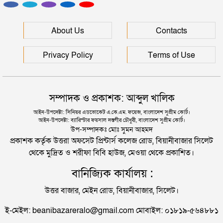
সিলেটের মাস্টারপ্ল্যান বাস্তবায়নে ঢাকায় উচ্চপর্যায়ে যা হল
সিলেটে হামের উপসর্গ আরও ২ শিশুর মৃত্যু
About Us
Contacts
দুই তরুণীকে তুলে নিয়ে ধর্ষণ, ৬ যুবককে যে শাস্তি দিলে
আদালত
রাজধানীর মাদারটেক থেকে তরুণীর খণ্ডিত মাথা ও দুই হাত
Privacy Policy
Terms of Use
উদ্ধার
যুক্তরাজ্যে বাংলাদেশিদের মধ্যে ৯৫ শতাংশই সিলেটি
দিল্লিতে শেখ হাসিনার বক্তব্য দেওয়া নিয়ে পররাষ্ট্র
সম্পাদক ও প্রকাশক: আব্দুল খালিক
মন্ত্রণালয়ের ক্ষোভ
সিলেটে বিচার নিয়ে হতাশ ৬ শহীদ পরিবার
আইন-উপদেষ্টা: সিনিয়র এডভোকেট এ.কে.এম. ফয়েজ, বাংলাদেশ সুপ্রীম কোর্ট।
আইন-উপদেষ্টা: ব্যারিস্টার ফয়সাল দস্তগীর চৌধুরী, বাংলাদেশ সুপ্রীম কোর্ট।
সিলেটের সাবেক মন্ত্রী-এমপিরা কে কোথায়?
উপ-সম্পাদকঃ মোঃ সুমন আহমদ
প্রকাশক কর্তৃক উত্তরা অফসেট প্রিন্টার্স কলেজ রোড, বিয়ানীবাজার সিলেট
থেকে মুদ্রিত ও শরীফা বিবি হাউজ, মেওয়া থেকে প্রকাশিত।
জুলাই আন্দোলন ছাত্র-জনতার বীরত্বের স্মারকস্তম্ভ:
বানিজ্যিক কার্যালয় :
বিয়ানীবাজারের ইউএনও
উত্তর বাজার, মেইন রোড, বিয়ানীবাজার, সিলেট।
সিলেটের জোড়া ব্রিজের পাশ থেকে আটক ফরহাদ- বাদশা
ই-মেইল: beanibazareralo@gmail.com মোবাইল: ০১৮১৯-৫৬৪৮৮১