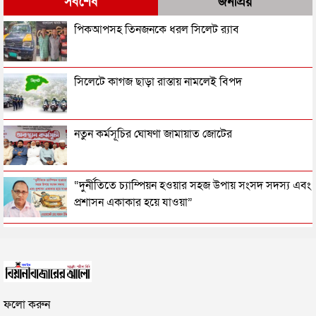
সর্বশেষ
জনপ্রিয়
সিলেটের সাবেক মন্ত্রী-এমপিরা কে কোথায়?
পিকআপসহ তিনজনকে ধরল সিলেট র‌্যাব
জুলাই আন্দোলন ছাত্র-জনতার বীরত্বের স্মারকস্তম্ভ:
সিলেটে কাগজ ছাড়া রাস্তায় নামলেই বিপদ
বিয়ানীবাজারের ইউএনও
সিলেটের জোড়া ব্রিজের পাশ থেকে আটক ফরহাদ- বাদশা
নতুন কর্মসূচির ঘোষণা জামায়াত জোটের
সিলেটে সড়ক দুর্ঘটনায় প্রাণ গেল যুবকের
“দুর্নীতিতে চ্যাম্পিয়ন হওয়ার সহজ উপায় সংসদ সদস্য এবং
প্রশাসন একাকার হয়ে যাওয়া”
ইউনূসকে সঙ্গে নিয়ে জুলাই স্মৃতি জাদুঘর উদ্বোধন করলেন
রাষ্ট্রপতি নির্বাচনের তারিখ ঘোষণা
প্রধানমন্ত্রী
সিলেটে আরও দুইজনের মৃত্যু, হাসপাতালে ৩ শতাধিক
সিলেটে ফাহিমা ধর্ষণচেষ্টা ও হত্যা মামলায় জাকিরের
ফলো করুন
মৃত্যুদণ্ড