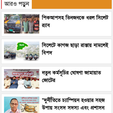
আরও পড়ুন
পিকআপসহ তিনজনকে ধরল সিলেট
র‌্যাব
সিলেটে কাগজ ছাড়া রাস্তায় নামলেই
বিপদ
নতুন কর্মসূচির ঘোষণা জামায়াত
জোটের
“দুর্নীতিতে চ্যাম্পিয়ন হওয়ার সহজ
উপায় সংসদ সদস্য এবং প্রশাসন