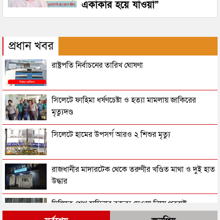
একাকার হয়ে যাওয়া”
প্রধান খবর
রাষ্ট্রপতি নির্বাচনের তারিখ ঘোষণা
সিলেটে ফাহিমা ধর্ষণচেষ্টা ও হত্যা মামলায় জাকিরের
মৃত্যুদণ্ড
সিলেটে হামের উপসর্গ আরও ২ শিশুর মৃত্যু
রাজধানীর মাদারটেক থেকে তরুণীর খণ্ডিত মাথা ও দুই হাত
উদ্ধার
দিল্লিতে শেখ হাসিনার বক্তব্য দেওয়া নিয়ে পররাষ্ট্র
মন্ত্রণালয়ের ক্ষোভ