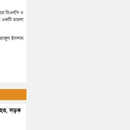
জোটের
সিলেটে সড়ক দুর্ঘটনায় প্রাণ গেল
 করে বিএনপি ও
যুবকের
“দুর্নীতিতে চ্যাম্পিয়ন হওয়ার সহজ
য় একটি মামলা
উপায় সংসদ সদস্য এবং প্রশাসন
একাকার হয়ে যাওয়া”
 তাজুল ইসলাম
রাষ্ট্রপতি নির্বাচনের তারিখ ঘোষণা
সিলেটে ফাহিমা ধর্ষণচেষ্টা ও হত্যা
মামলায় জাকিরের মৃত্যুদণ্ড
সিলেটে হামের উপসর্গ আরও ২
শিশুর মৃত্যু
রাজধানীর মাদারটেক থেকে তরুণীর
 নিহত, সড়ক
খণ্ডিত মাথা ও দুই হাত উদ্ধার
দিল্লিতে শেখ হাসিনার বক্তব্য দেওয়া