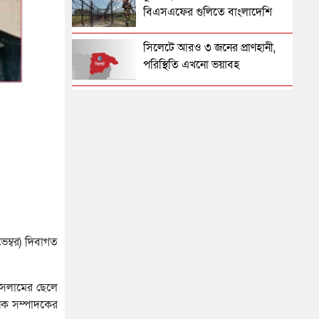
মামলায় জাকিরের মৃত্যুদণ্ড
বিএসএফের গুলিতে বাংলাদেশি
নিহত
সিলেটে হামের উপসর্গ আরও ২
সিলেটে আরও ৩ জনের প্রাণহানী,
শিশুর মৃত্যু
পরিস্থিতি এখনো ভয়াবহ
রাজধানীর মাদারটেক থেকে তরুণীর
মহেশখালীর মাতারবাড়িতে
খণ্ডিত মাথা ও দুই হাত উদ্ধার
পৌঁছেছেন প্রধানমন্ত্রী
দিল্লিতে শেখ হাসিনার বক্তব্য দেওয়া
হেলিকপ্টারে মহেশখালীর পথে
নিয়ে পররাষ্ট্র মন্ত্রণালয়ের ক্ষোভ
প্রধানমন্ত্রী
সিলেটের সাবেক মন্ত্রী-এমপিরা কে
পিকআপসহ তিনজনকে ধরল সিলেট
কোথায়?
র‌্যাব
জুলাই আন্দোলন ছাত্র-জনতার
েম্বর) দিবাগত
বীরত্বের স্মারকস্তম্ভ: বিয়ানীবাজারের
সিলেটে কাগজ ছাড়া রাস্তায় নামলেই
ইউএনও
বিপদ
 ইসলামের ছেলে
সিলেটের জোড়া ব্রিজের পাশ থেকে
নিক সম্পাদকের
আটক ফরহাদ- বাদশা
নতুন কর্মসূচির ঘোষণা জামায়াত