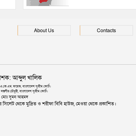
About Us
Contacts
াশক: আব্দুল খালিক
কে.এম. ফয়েজ, বাংলাদেশ সুপ্রীম কোর্ট।
দস্তগীর চৌধুরী, বাংলাদেশ সুপ্রীম কোর্ট।
ঃ মোঃ সুমন আহমদ
জার সিলেট থেকে মুদ্রিত ও শরীফা বিবি হাউজ, মেওয়া থেকে প্রকাশিত।