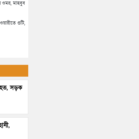
 ওমর, মাহবুব
জোটের
সিলেটে সড়ক দুর্ঘটনায় প্রাণ গেল
যুবকের
“দুর্নীতিতে চ্যাম্পিয়ন হওয়ার সহজ
 ওয়ারীতে ৩টি,
উপায় সংসদ সদস্য এবং প্রশাসন
একাকার হয়ে যাওয়া”
রাষ্ট্রপতি নির্বাচনের তারিখ ঘোষণা
সিলেটে ফাহিমা ধর্ষণচেষ্টা ও হত্যা
মামলায় জাকিরের মৃত্যুদণ্ড
 নিহত, সড়ক
সিলেটে হামের উপসর্গ আরও ২
শিশুর মৃত্যু
রাজধানীর মাদারটেক থেকে তরুণীর
খণ্ডিত মাথা ও দুই হাত উদ্ধার
ানী,
দিল্লিতে শেখ হাসিনার বক্তব্য দেওয়া