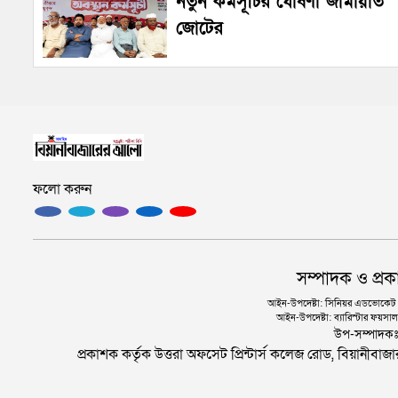
নতুন কর্মসূচির ঘোষণা জামায়াত
জোটের
ফলো করুন
সম্পাদক ও প্রক
আইন-উপদেষ্টা: সিনিয়র এডভোকেট এ.
আইন-উপদেষ্টা: ব্যারিস্টার ফয়সাল 
উপ-সম্পাদক
প্রকাশক কর্তৃক উত্তরা অফসেট প্রিন্টার্স কলেজ রোড, বিয়ানীবা