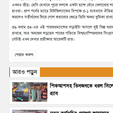
এখনও তীব্র। মেসি যেখানে পুরো দলকে একটা ছন্দে বেঁধে খেলানোর শান
হাওয়া। গ্রুপ পর্বের ম্যাচে নিউজিল্যান্ডের বিপক্ষে ৩-১ ব্যবধান
করলেও সতীর্থদের দিয়ে গোল করানোর ক্ষেত্রে তিনি অনন্য ভূমিকা রাখ
৩৯ বনাম ৩৪-এর এই পারফরম্যান্সের লড়াইটা আসলে দুই ভিন্ন ঘরা
রাখতে, আর অন্যজন লড়ছেন পায়ের গতিতে বিশ্বচ্যাম্পিয়নদের সিংহাস
সেটাই এখন দেখার প্রতীক্ষায় আরেকটি রাত।
শেয়ার করুন
আরও পড়ুন
পিকআপসহ তিনজনকে ধরল সিল
র‌্যাব