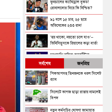
ফুনচালের ক্যাথিড্রাল বুকড!
রোনালদোর বিয়ে কি নিশ্চিত?
৯১ বলে ১৫ চার, ২৫ ছয়ে
অভিষেকের ২৩৩ রান!
‘হয় থাকো, নয়তো চলে যাও’—
ভিনিসিয়ুসকে রিয়ালের কড়া বার্তা
মুখোমুখি ব্রাজিল-আর্জেন্টিনা,
উত্তেজনা চরমে
সর্বশেষ
জনপ্রিয়
আর্জেন্টিনার বি রু দ্ধে প্রচারণায় কারা
পিকআপসহ তিনজনকে ধরল সিলেট
টাকা ঢালছে জানালেন দেশটির
র‌্যাব
প্রেসিডেন্ট
বিশ্বকাপের পর মাঠে নেমেই জোড়া
সিলেটে কাগজ ছাড়া রাস্তায় নামলেই
গোল নেইমারের
বিপদ
কলকাতায় ভারতের বিপক্ষে খেলবে
নতুন কর্মসূচির ঘোষণা জামায়াত