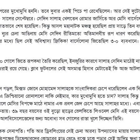
ের মুখোমুখি হননি। তবে দুবার একই পিচে পা রেখেছিলেন। আর সেই দুট
০১৫ সালের সেপ্টেম্বরে। সেদিন সালাহ খেলতেন রোমার জার্সিতে আর মেসি বার্স
ংসিতভাবে শেষ হয়েছিল। কিন্তু আসল মহানাটক মঞ্চস্থ হয়েছিল প্রায় সাড়ে তিন
াম্প ন্যুর চেনা আঙিনায় মেসি সেদিন রীতিমতো অতিমানবীয় রূপ ধারণ করেছ
ধ্যে ছিল সেই অবিশ্বাস্য ফ্রিকিক! বার্সেলোনা জিতেছিল ৩-০ ব্যবধানে
 ৪-০ গোলে জিতে রূপকথা তৈরি করেছিল, ইনজুরির কারণে সালাহ সেদিন মাঠেই ন
রাই রয়ে গেছে। ক্লাব ফুটবলের সেই অসমাপ্ত হিসাব মেটাতেই কি আজ আটলান্
াস গড়ল, মিক্সড জোনে মোহামেদ সালাহকে সাংবাদিকরা চেপে ধরেছিলেন এক নিষ্ঠুর
 ক্রিশ্চিয়ানো রোনালদো নাকি নেইমার, কার মুখোমুখি হতে চান? সালাহ কিন্ত
সলে মেসির বিপক্ষে মাঠে নামার এক প্রবল জেদ চেপে আছে সালাহর মধ্যে। এবা
 দক্ষতায়। ৩৯ বছর বয়সের ওই বুড়ো হাড়ের ভেলকিতে লিওনেল মেসি এই বয়সেও 
বিসেলেস্তেদের জন্য অবোধ্য সব গোলের রাস্তা খুলে দিচ্ছেন তিনি।
কক সেনাপতি। গতি আর ড্রিবলিংয়ের সেই চেনা আরব্য উপন্যাসের মায়ায় সালা
িপক্ষের ডিফেন্ডারদের কোমরের হাড় ভেঙে বক্সে ঢুকে পড়ার সেই আদিম ক্ষুধা