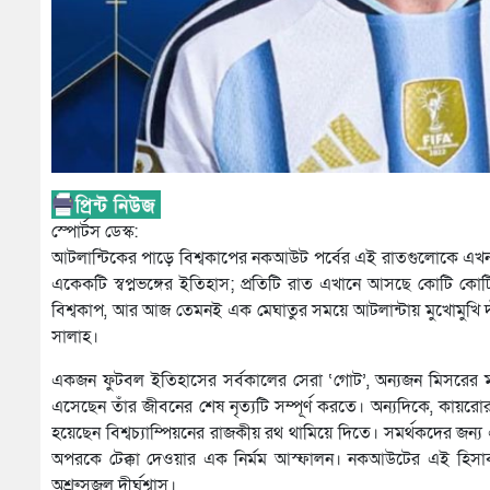
স্পোর্টস ডেস্ক:
আটলান্টিকের পাড়ে বিশ্বকাপের নকআউট পর্বের এই রাতগুলোকে এখন বড্ড ক
একেকটি স্বপ্নভঙ্গের ইতিহাস; প্রতিটি রাত এখানে আসছে কোটি কোটি
বিশ্বকাপ, আর আজ তেমনই এক মেঘাতুর সময়ে আটলান্টায় মুখোমুখি দাঁড়
সালাহ।
একজন ফুটবল ইতিহাসের সর্বকালের সেরা ‘গোট’, অন্যজন মিসরের
এসেছেন তাঁর জীবনের শেষ নৃত্যটি সম্পূর্ণ করতে। অন্যদিকে, কায়রো
হয়েছেন বিশ্বচ্যাম্পিয়নের রাজকীয় রথ থামিয়ে দিতে। সমর্থকদের জ
অপরকে টেক্কা দেওয়ার এক নির্মম আস্ফালন। নকআউটের এই হিস
অশ্রুসজল দীর্ঘশ্বাস।