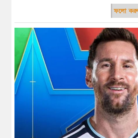
ফলো করু