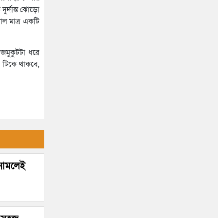
হাসপাতালে ৩ শতাধিক
ুর্দান্ত ঝোড়ো
োল মাত্র একটি
জমুকুটটা ধরে
ত টিকে থাকবে,
 নামলেই