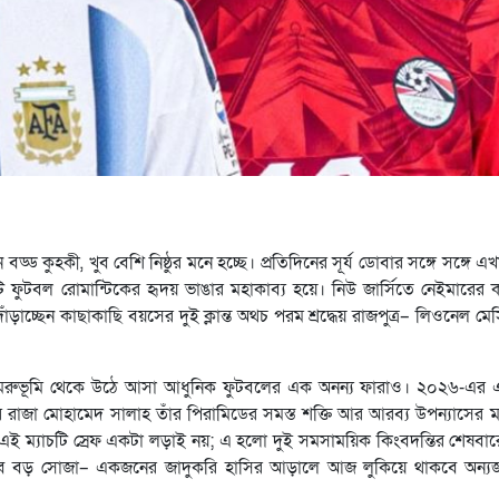
ুহকী, খুব বেশি নিষ্ঠুর মনে হচ্ছে। প্রতিদিনের সূর্য ডোবার সঙ্গে সঙ্গে এখা
 ফুটবল রোমান্টিকের হৃদয় ভাঙার মহাকাব্য হয়ে। নিউ জার্সিতে নেইমারের ক
াচ্ছেন কাছাকাছি বয়সের দুই ক্লান্ত অথচ পরম শ্রদ্ধেয় রাজপুত্র– লিওনেল ম
 মরুভূমি থেকে উঠে আসা আধুনিক ফুটবলের এক অনন্য ফারাও। ২০২৬-এর এ
র রাজা মোহামেদ সালাহ তাঁর পিরামিডের সমস্ত শক্তি আর আরব্য উপন্যাসের ম
ন্য এই ম্যাচটি স্রেফ একটা লড়াই নয়; এ হলো দুই সমসাময়িক কিংবদন্তির শেষ
াব বড় সোজা– একজনের জাদুকরি হাসির আড়ালে আজ লুকিয়ে থাকবে অন্যজ