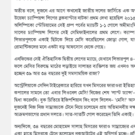
অতীত বলে, দুজনে এর আগে কখনোই জাতীয় দলের জার্সিতে এক অপর
উয়েফা চ্যাম্পিয়ন্স লিগের ব্লকবাস্টার নাটক! প্রথম দেখা হয়েছিল ২
অলিম্পিকো স্টেডিয়ামের সেই গ্রুপ পর্বের ম্যাচটি ১-১ গোলে অমীমা
সালের চ্যাম্পিয়ন্স লিগের সেই সেমিফাইনালের প্রথম লেগে। ক্য
লিভারপুলকে একাই ছিটকে দিয়ে মেসি করেছিলেন জোড়া গোল, যার ম
রোমান্টিকদের মনে একটা বড় আফসোস থেকে গেছে।
এনফিল্ডের সেই ঐতিহাসিক দ্বিতীয় লেগের ম্যাচে, যেখানে লিভারপুল
ফলে মেসির বিরুদ্ধে মাঠের লড়াইয়ে সালাহর ব্যক্তিগত জয় এখনও অধ
হচ্ছেন ৩৯ আর ৩৪ বছরের দুই সমসাময়িক রাজা?
অস্ট্রেলিয়াকে সেদিন টাইব্রেকারে হারিয়ে যখন মিসরের ফারাওরা ইতিহ
কপালের সামনে তো এবার লিওনেল মেসি! নিজের শেষ ‘লাস্ট ড্যান্স’-এ
দ্বিধা করেননি। বুক চিতিয়ে ইজিপশিয়ান কিং বলে দিলেন– ‘মেসি!’ আ
দুজনেই নিজ নিজ সাম্রাজ্যকে টেনে নিয়ে চলেছেন প্রায় অতিমানবীয়
আক্রমণভাগের প্রধান সলতে। সাত-সাতটি গোল করেছেন তিনি একাই। আল
অন্যদিকে, ৩৪ বছরের মোহামেদ সালাহ মিসরের ফারাও সাম্রাজ্যের এ
একা হাতে মিসরকে টেনে তুলেছেন নকআউটের এই অগ্নিগর্ভ মঞ্চে। প্রত