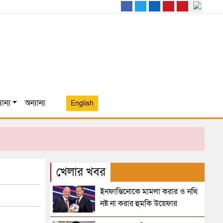
ান্য
অন্যান্য
English
খেলার খবর
ইনফান্তিনোকে মামলা করার ও নথি
নষ্ট না করার হুমকি উয়েফার