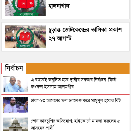
হালনাগাদ
চূড়ান্ত ভোটকেন্দ্রের তালিকা প্রকাশ
২৭ আগস্ট
নির্বাচন
এ বছরেই অনুষ্ঠিত হবে স্থানীয় সরকার নির্বাচন: মির্জা
ফখরুল ইসলাম আলমগীর
ঢাকা-১৩ আসনের ফল চ্যালেঞ্জ করে মামুনুল হকের রিট
ভোট কারচুপির অভিযোগ: হাইকোর্টে মামলা করলেন ৫
আসনের প্রার্থী