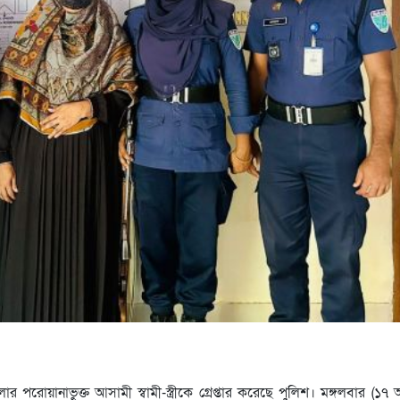
য়ানাভুক্ত আসামী স্বামী-স্ত্রীকে গ্রেপ্তার করেছে পুলিশ। মঙ্গলবার (১৭ 