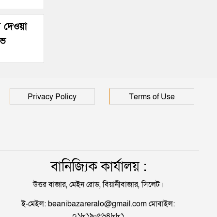
প্রাণ গেল ৩ বাংলাদেশির
্য দেওয়া
োভ
Privacy Policy
Terms of Use
বানিজ্যিক কার্যালয় :
উত্তর বাজার, মেইন রোড, বিয়ানীবাজার, সিলেট।
ই-মেইল: beanibazareralo@gmail.com মোবাইল:
০১৮১৯-৫৬৪৮৮১