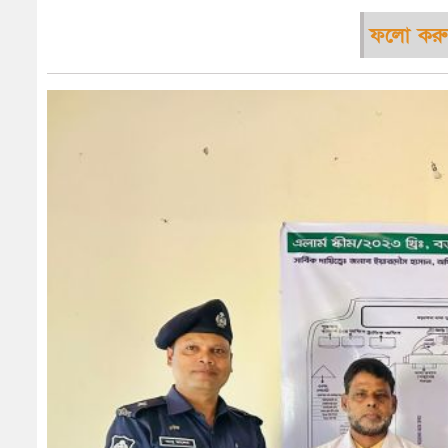
ফলো করু