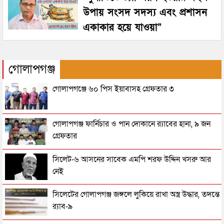
উপায় সংসদ সদস্য এবং প্রশাসন
একাকার হয়ে যাওয়া”
গোলাপগঞ্জ
গোলাপগঞ্জে ৬০ পিস ইয়াবাসহ গ্রেফতার ৩
গোলাপগঞ্জ ফার্নিচার ও পান দোকানে র‌্যাবের হানা, ৯ জন
গ্রেফতার
সিলেট-৬ আসনের সাবেক এমপি শরফ উদ্দিন খসরু আর
নেই
সিলেটের গোলাপগঞ্জ জঙ্গলে লুকিয়ে রাখা অস্ত্র উদ্ধার, তদন্তে
র‌্যাব-৯