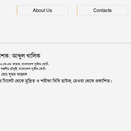
About Us
Contacts
াশক: আব্দুল খালিক
কে.এম. ফয়েজ, বাংলাদেশ সুপ্রীম কোর্ট।
দস্তগীর চৌধুরী, বাংলাদেশ সুপ্রীম কোর্ট।
ঃ মোঃ সুমন আহমদ
জার সিলেট থেকে মুদ্রিত ও শরীফা বিবি হাউজ, মেওয়া থেকে প্রকাশিত।