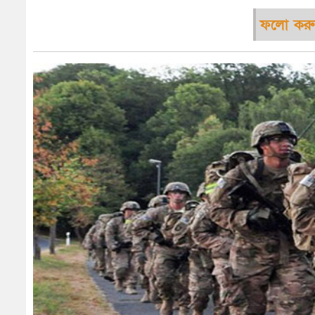
ফলো করু