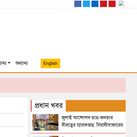
ান্য
অন্যান্য
English
প্রধান খবর
জুলাই আন্দোলন ছাত্র-জনতার
বীরত্বের স্মারকস্তম্ভ: বিয়ানীবাজারের
ইউএনও