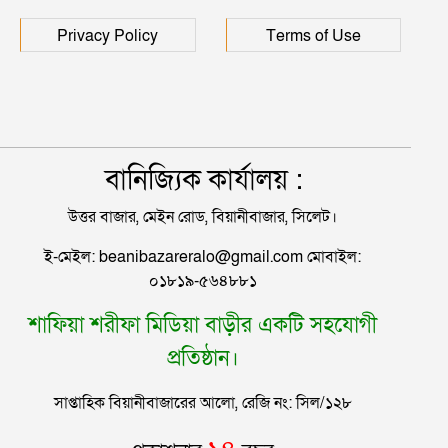
সংঘর্ষ, হাতে পাইপ মাথায় হেলমেট
পড়ে মাঠে যুবদল নেতা নয়ন
Privacy Policy
Terms of Use
বানিজ্যিক কার্যালয় :
উত্তর বাজার, মেইন রোড, বিয়ানীবাজার, সিলেট।
ই-মেইল: beanibazareralo@gmail.com মোবাইল:
০১৮১৯-৫৬৪৮৮১
শাফিয়া শরীফা মিডিয়া বাড়ীর একটি সহযোগী
প্রতিষ্ঠান।
সাপ্তাহিক বিয়ানীবাজারের আলো, রেজি নং: সিল/১২৮