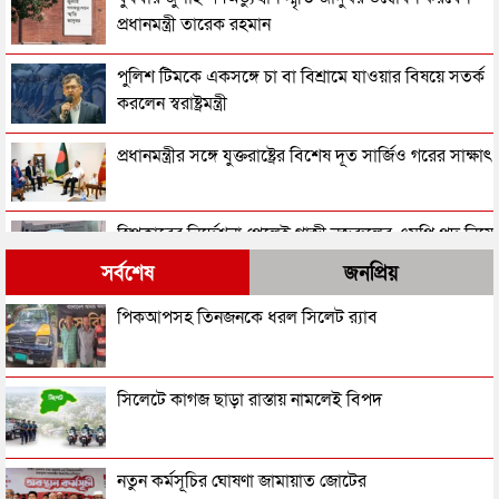
প্রধানমন্ত্রী তারেক রহমান
পুলিশ টিমকে একসঙ্গে চা বা বিশ্রামে যাওয়ার বিষয়ে সতর্ক
করলেন স্বরাষ্ট্রমন্ত্রী
প্রধানমন্ত্রীর সঙ্গে যুক্তরাষ্ট্রের বিশেষ দূত সার্জিও গরের সাক্ষাৎ
স্পিকারের নির্দেশনা পেলেই গাজী নজরুলের এমপি পদ নিয়ে
সিদ্ধান্ত নেবে ইসি
সর্বশেষ
জনপ্রিয়
সাবেক রাষ্ট্রপতি সাহাবুদ্দিন ও আবদুল হামিদের বিরুদ্ধে
পিকআপসহ তিনজনকে ধরল সিলেট র‌্যাব
ট্রাইব্যুনালে অভিযোগ
রাষ্ট্রপতি পদ থেকে পদত্যাগ করছেন মোহাম্মদ সাহাবুদ্দিন!
সিলেটে কাগজ ছাড়া রাস্তায় নামলেই বিপদ
তরুণীর সাথে ভিডিও: গাজী নজরুলকে এমপি পদ ছাড়তে
নতুন কর্মসূচির ঘোষণা জামায়াত জোটের
বলল জামায়াত