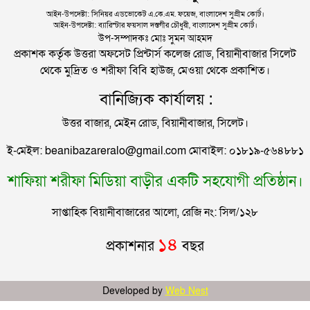
মন্ত্রণালয়ের ক্ষোভ
সরকার ব্যবস্থা
আইন-উপদেষ্টা: সিনিয়র এডভোকেট এ.কে.এম. ফয়েজ, বাংলাদেশ সুপ্রীম কোর্ট।
আইন-উপদেষ্টা: ব্যারিস্টার ফয়সাল দস্তগীর চৌধুরী, বাংলাদেশ সুপ্রীম কোর্ট।
সিলেটের সাবেক মন্ত্রী-এমপিরা কে কোথায়?
উপ-সম্পাদকঃ মোঃ সুমন আহমদ
প্রকাশক কর্তৃক উত্তরা অফসেট প্রিন্টার্স কলেজ রোড, বিয়ানীবাজার সিলেট
থেকে মুদ্রিত ও শরীফা বিবি হাউজ, মেওয়া থেকে প্রকাশিত।
জুলাই আন্দোলন ছাত্র-জনতার বীরত্বের স্মারকস্তম্ভ:
বানিজ্যিক কার্যালয় :
বিয়ানীবাজারের ইউএনও
উত্তর বাজার, মেইন রোড, বিয়ানীবাজার, সিলেট।
সিলেটের জোড়া ব্রিজের পাশ থেকে আটক ফরহাদ- বাদশা
ই-মেইল: beanibazareralo@gmail.com মোবাইল: ০১৮১৯-৫৬৪৮৮১
শাফিয়া শরীফা মিডিয়া বাড়ীর একটি সহযোগী প্রতিষ্ঠান।
সিলেটে সড়ক দুর্ঘটনায় প্রাণ গেল যুবকের
সাপ্তাহিক বিয়ানীবাজারের আলো, রেজি নং: সিল/১২৮
ইউনূসকে সঙ্গে নিয়ে জুলাই স্মৃতি জাদুঘর উদ্বোধন করলেন
১৪
প্রকাশনার
বছর
প্রধানমন্ত্রী
সিলেটে আরও দুইজনের মৃত্যু, হাসপাতালে ৩ শতাধিক
Developed by
Web Nest