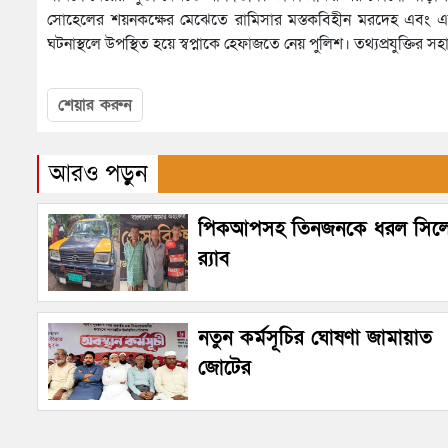
সোহেলের শয়নকক্ষের মেঝেতে রামিসার মস্তকবিহীন মরদেহ এবং এ
ঘটনাস্থলে উপস্থিত হয়ে স্বপ্নাকে হেফাজতে নেয় পুলিশ। তথ্যপ্রযুক্তির 
শেয়ার করুন
আরও পড়ুন
পিকআপসহ তিনজনকে ধরল সিল
র‌্যাব
নতুন কর্মসূচির ঘোষণা জামায়াত
জোটের