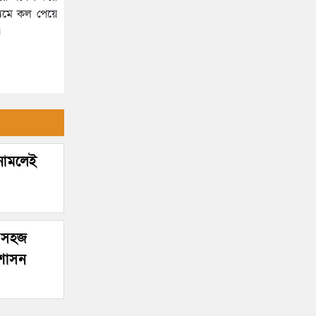
হাসপাতালে ৩ শতাধিক
্যমে কল পেয়ে
।
 নামলেই
র সহজ
রশাসন