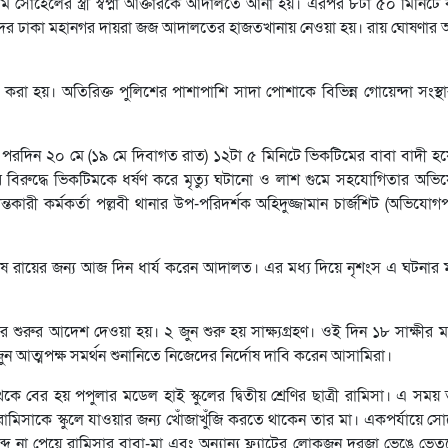
ি সোহেলের স্ত্রী স্বপ্না আক্তারকে আদালতে আনা হয়। এরপর ৮টা ৫০ মিনিটে
 তাদের ঢাকা মহানগর দায়রা জজ আদালতের হাজতখানায় নেওয়া হয়। রায় ঘোষণার
র করা হয়। অতিরিক্ত পুলিশের পাশাপাশি সাদা পোশাকে বিভিন্ন গোয়েন্দা সংস্
পরদিন ২০ মে (১৯ মে দিবাগত রাত) ১২টা ৫ মিনিটে ভিকটিমের বাবা বাদী হয়ে
ুনের বিরুদ্ধে ভিকটিমকে ধর্ষণ করে মৃত্যু ঘটানো ও লাশ গুমে সহযোগিতার অ
ারী কর্মকর্তা পল্লবী থানার উপ-পরিদর্শক অহিদুজ্জামান চার্জশিট (অভিযোগপ
 শেষে রায়ের জন্য আজ দিন ধার্য করেন আদালত। এর মধ্য দিয়ে নৃশংস এ ঘটনার ম
চার শুরুর আদেশ দেওয়া হয়। ২ জুন শুরু হয় সাক্ষ্যগ্রহণ। ওই দিন ১৮ সাক্ষীর 
ুন আত্মপক্ষ সমর্থন শুনানিতে নিজেদের নির্দোষ দাবি করেন আসামিরা।
 বের হয় পপুলার মডেল হাই স্কুলের দ্বিতীয় শ্রেণির ছাত্রী রামিসা। এ স
রামিসাকে স্কুলে যাওয়ার জন্য খোঁজাখুঁজি করতে থাকেন তার মা। একপর্যায়ে 
 না পেয়ে রামিসার বাবা-মা এবং অন্যান্য ফ্ল্যাটের লোকজন দরজা ভেঙে ভেত