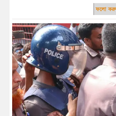
ফলো করু