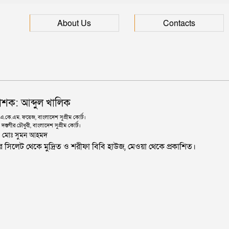
About Us
Contacts
াশক: আব্দুল খালিক
কে.এম. ফয়েজ, বাংলাদেশ সুপ্রীম কোর্ট।
দস্তগীর চৌধুরী, বাংলাদেশ সুপ্রীম কোর্ট।
ঃ মোঃ সুমন আহমদ
জার সিলেট থেকে মুদ্রিত ও শরীফা বিবি হাউজ, মেওয়া থেকে প্রকাশিত।