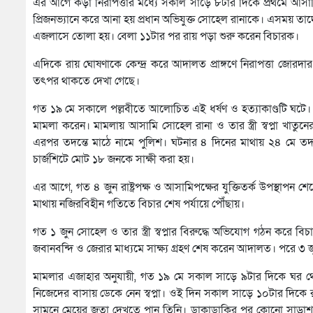
এর আগে কড়া নিরাপত্তার মধ্যে সকাল সাড়ে ৮টার দিকে প্রথমে আসাম
প্রিজনভ্যানে করে আনা হয় প্রধান অভিযুক্ত সোহেল রানাকে। এসময়
এজলাসে তোলা হয়। বেলা ১১টার পর রায় পড়া শুরু করেন বিচারক।
এদিকে রায় ঘোষণাকে কেন্দ্র করে আদালত প্রাঙ্গণে নিরাপত্তা জোরদা
তৎপর থাকতে দেখা গেছে।
গত ১৯ মে সকালে পল্লবীতে আলোচিত এই ধর্ষণ ও হত্যাকাণ্ডটি ঘটে। 
মামলা করেন। মামলায় আসামি সোহেল রানা ও তার স্ত্রী স্বপ্না খাত
এরপর তদন্তে মাঠে নামে পুলিশ। ঘটনার ৪ দিনের মাথায় ২৪ মে তদন্তক
চার্জশিটে মোট ১৮ জনকে সাক্ষী করা হয়।
এর আগে, গত ৪ জুন রাষ্ট্রপক্ষ ও আসামিপক্ষের যুক্তিতর্ক উপস্থাপন
মাথায় নজিরবিহীন গতিতে বিচার শেষ পর্যায়ে পৌঁছায়।
গত ১ জুন সোহেল ও তার স্ত্রী স্বপ্নার বিরুদ্ধে অভিযোগ গঠন করে বি
জবানবন্দি ও জেরার মাধ্যমে সাক্ষ্য গ্রহণ শেষ করেন আদালত। পরে ৩ জ
মামলার এজাহার অনুযায়ী, গত ১৯ মে সকাল সাড়ে ৯টার দিকে ঘর থেকে
নিজেদের বাসায় ডেকে নেন স্বপ্না। ওই দিন সকাল সাড়ে ১০টার দিকে 
সামনে মেয়ের জুতা দেখতে পান তিনি। ডাকাডাকির পর কোনো সাড়াশব্দ