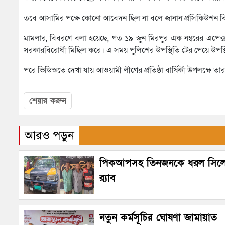
তবে আসামির পক্ষে কোনো আবেদন ছিল না বলে জানান প্রসিকিউশন ব
মামলার, বিবরণে বলা হয়েছে, গত ১৯ জুন মিরপুর এক নম্বরের এপেক্
সরকারবিরোধী মিছিল করে। এ সময় পুলিশের উপস্থিতি টের পেয়ে উপস্থিত
পরে ভিডিওতে দেখা যায় আওয়ামী লীগের প্রতিষ্ঠা বার্ষিকী উপলক্ষে 
শেয়ার করুন
আরও পড়ুন
পিকআপসহ তিনজনকে ধরল সিল
র‌্যাব
নতুন কর্মসূচির ঘোষণা জামায়াত