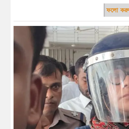
ফলো করু