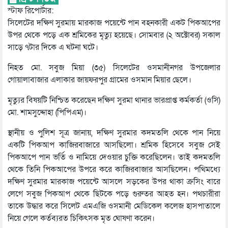
স্টাফ রিপোর্টার:
সিলেটের দক্ষিণ সুরমায় মারকাজ পয়েন্টে পান বহনকারী একট পিকআপের
উপর থেকে পড়ে এক শ্রমিকের মৃত্যু হয়েছে। সোমবার (২ অক্টোবর) সকাল
সাড়ে ৭টার দিকে এ ঘটনা ঘটে।
নিহত মো. সবুজ মিয়া (৩৫) সিলেটের ওসমানীনগর উপজেলার
গোয়ালাবাজার এলাকার জায়ফরপুর গ্রামের ওসমান মিয়ার ছেলে।
মৃত্যুর বিষয়টি নিশ্চিত করেছেন দক্ষিণ সুরমা থানার ভারপ্রাপ্ত কর্মকর্তা (ওসি)
মো. শামসুদ্দোহা (পিপিএম)।
স্থানীয় ও পুলিশ সূত্র জানায়, দক্ষিণ সুরমার কদমতলি থেকে পান নিয়ে
একটি পিকআপ কাজিরবাজারে আসছিলো। শ্রমিক হিসেবে সবুজ সেই
পিকআপে পান ভর্তি ও নামিয়ে দেওয়ার চুক্তি করেছিলেন। তাই কদমতলি
থেকে তিনি পিকআপের উপরে করে কাজিরবাজার আসছিলেন। পথিমধ্যে
দক্ষিণ সুরমার মারকাজ পয়েন্টে আসলে সড়কের উপর থাকা ক্রসিং বারে
লেগে সবুজ পিকআপ থেকে ছিটকে পড়ে গুরুতর আহত হন। পথচারীরা
তাকে উদ্ধার করে সিলেট এমএজি ওসমানী মেডিকেল কলেজ হাসপাতালে
নিয়ে গেলে কর্তব্যরত চিকিৎসক মৃত ঘোষণা করেন।