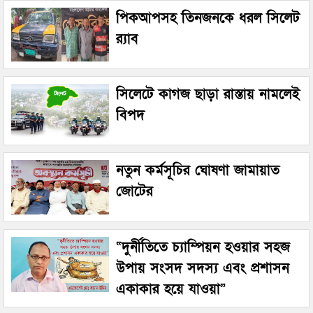
পিকআপসহ তিনজনকে ধরল সিলেট
র‌্যাব
সিলেটে কাগজ ছাড়া রাস্তায় নামলেই
বিপদ
নতুন কর্মসূচির ঘোষণা জামায়াত
জোটের
“দুর্নীতিতে চ্যাম্পিয়ন হওয়ার সহজ
উপায় সংসদ সদস্য এবং প্রশাসন
একাকার হয়ে যাওয়া”