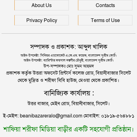
About Us
Contacts
দুই তরুণীকে তুলে নিয়ে ধর্ষণ, ৬ যুবককে যে শাস্তি দিলে
আদালত
রাজধানীর মাদারটেক থেকে তরুণীর খণ্ডিত মাথা ও দুই হাত
Privacy Policy
Terms of Use
উদ্ধার
যুক্তরাজ্যে বাংলাদেশিদের মধ্যে ৯৫ শতাংশই সিলেটি
দিল্লিতে শেখ হাসিনার বক্তব্য দেওয়া নিয়ে পররাষ্ট্র
সম্পাদক ও প্রকাশক: আব্দুল খালিক
মন্ত্রণালয়ের ক্ষোভ
সিলেটে বিচার নিয়ে হতাশ ৬ শহীদ পরিবার
আইন-উপদেষ্টা: সিনিয়র এডভোকেট এ.কে.এম. ফয়েজ, বাংলাদেশ সুপ্রীম কোর্ট।
আইন-উপদেষ্টা: ব্যারিস্টার ফয়সাল দস্তগীর চৌধুরী, বাংলাদেশ সুপ্রীম কোর্ট।
সিলেটের সাবেক মন্ত্রী-এমপিরা কে কোথায়?
উপ-সম্পাদকঃ মোঃ সুমন আহমদ
প্রকাশক কর্তৃক উত্তরা অফসেট প্রিন্টার্স কলেজ রোড, বিয়ানীবাজার সিলেট
থেকে মুদ্রিত ও শরীফা বিবি হাউজ, মেওয়া থেকে প্রকাশিত।
জুলাই আন্দোলন ছাত্র-জনতার বীরত্বের স্মারকস্তম্ভ:
বানিজ্যিক কার্যালয় :
বিয়ানীবাজারের ইউএনও
উত্তর বাজার, মেইন রোড, বিয়ানীবাজার, সিলেট।
সিলেটের জোড়া ব্রিজের পাশ থেকে আটক ফরহাদ- বাদশা
ই-মেইল: beanibazareralo@gmail.com মোবাইল: ০১৮১৯-৫৬৪৮৮১
শাফিয়া শরীফা মিডিয়া বাড়ীর একটি সহযোগী প্রতিষ্ঠান।
সিলেটে সড়ক দুর্ঘটনায় প্রাণ গেল যুবকের