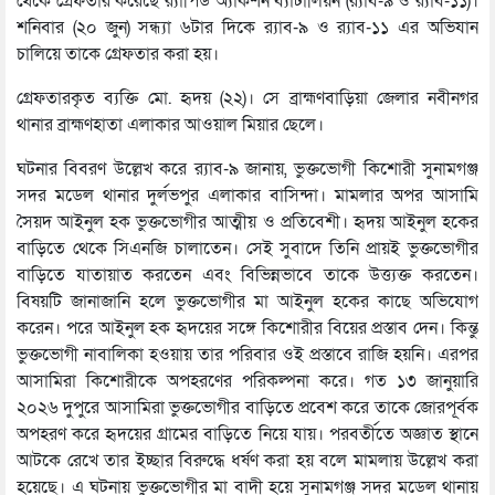
থেকে গ্রেফতার করেছে র‌্যাপিড অ্যাকশন ব্যাটালিয়ন (র‌্যাব-৯ ও র‌্যাব-১১)।
শনিবার (২০ জুন) সন্ধ্যা ৬টার দিকে র‌্যাব-৯ ও র‌্যাব-১১ এর অভিযান
চালিয়ে তাকে গ্রেফতার করা হয়।
গ্রেফতারকৃত ব্যক্তি মো. হৃদয় (২২)। সে ব্রাহ্মণবাড়িয়া জেলার নবীনগর
থানার ব্রাহ্মণহাতা এলাকার আওয়াল মিয়ার ছেলে।
ঘটনার বিবরণ উল্লেখ করে র‌্যাব-৯ জানায়, ভুক্তভোগী কিশোরী সুনামগঞ্জ
সদর মডেল থানার দুর্লভপুর এলাকার বাসিন্দা। মামলার অপর আসামি
সৈয়দ আইনুল হক ভুক্তভোগীর আত্মীয় ও প্রতিবেশী। হৃদয় আইনুল হকের
বাড়িতে থেকে সিএনজি চালাতেন। সেই সুবাদে তিনি প্রায়ই ভুক্তভোগীর
বাড়িতে যাতায়াত করতেন এবং বিভিন্নভাবে তাকে উত্ত্যক্ত করতেন।
বিষয়টি জানাজানি হলে ভুক্তভোগীর মা আইনুল হকের কাছে অভিযোগ
করেন। পরে আইনুল হক হৃদয়ের সঙ্গে কিশোরীর বিয়ের প্রস্তাব দেন। কিন্তু
ভুক্তভোগী নাবালিকা হওয়ায় তার পরিবার ওই প্রস্তাবে রাজি হয়নি। এরপর
আসামিরা কিশোরীকে অপহরণের পরিকল্পনা করে। গত ১৩ জানুয়ারি
২০২৬ দুপুরে আসামিরা ভুক্তভোগীর বাড়িতে প্রবেশ করে তাকে জোরপূর্বক
অপহরণ করে হৃদয়ের গ্রামের বাড়িতে নিয়ে যায়। পরবর্তীতে অজ্ঞাত স্থানে
আটকে রেখে তার ইচ্ছার বিরুদ্ধে ধর্ষণ করা হয় বলে মামলায় উল্লেখ করা
হয়েছে। এ ঘটনায় ভুক্তভোগীর মা বাদী হয়ে সুনামগঞ্জ সদর মডেল থানায়