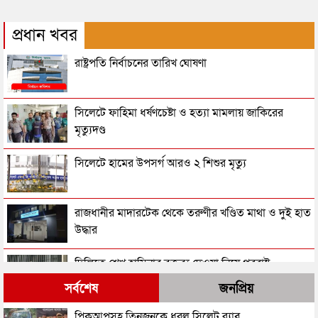
প্রধান খবর
রাষ্ট্রপতি নির্বাচনের তারিখ ঘোষণা
সিলেটে ফাহিমা ধর্ষণচেষ্টা ও হত্যা মামলায় জাকিরের
মৃত্যুদণ্ড
সিলেটে হামের উপসর্গ আরও ২ শিশুর মৃত্যু
রাজধানীর মাদারটেক থেকে তরুণীর খণ্ডিত মাথা ও দুই হাত
উদ্ধার
দিল্লিতে শেখ হাসিনার বক্তব্য দেওয়া নিয়ে পররাষ্ট্র
মন্ত্রণালয়ের ক্ষোভ
সর্বশেষ
জনপ্রিয়
সিলেটের সাবেক মন্ত্রী-এমপিরা কে কোথায়?
পিকআপসহ তিনজনকে ধরল সিলেট র‌্যাব