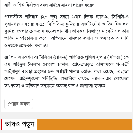
নারী ও শিশু নির্যাতন দমন আইনে মামলা দায়ের করেন।
পরবর্তীতে শনিবার (২০ জুন) সন্ধ্যা ৬টার দিকে র‌্যাব-৯, সিপিসি-৩
সুনামগঞ্জ এবং র‌্যাব-১১, সিপিসি-২ কুমিল্লার একটি যৌথ আভিযানিক দল
কুমিল্লা জেলার চৌদ্দগ্রাম মডেল থানাধীন জামকরা সিঙ্গাপুর মার্কেট এলাকায়
অভিযান পরিচালনা করে। অভিযানে মামলার প্রধান ও পলাতক আসামি
হৃদয়কে গ্রেফতার করা হয়।
র‌্যাপিড এ্যাকশন ব্যাটালিয়ন (র‌্যাব-৯) অতিরিক্ত পুলিশ সুপার (মিডিয়া ) কে
এম শহিদুল ইসলাম সোহাগ জানান, ‘গ্রেফতারকৃত আসামিকে পরবর্তী
আইনানুগ ব্যবস্থা গ্রহণের জন্য সংশ্লিষ্ট থানায় হস্তান্তর করা হয়েছে। এছাড়া
দেশের আইনশৃঙ্খলা পরিস্থিতি স্বাভাবিক রাখতে র‌্যাব-৯-এর গোয়েন্দা
তৎপরতা ও অভিযান অব্যাহত রয়েছে বলেও জানানো হয়েছে।’
শেয়ার করুন
আরও পড়ুন