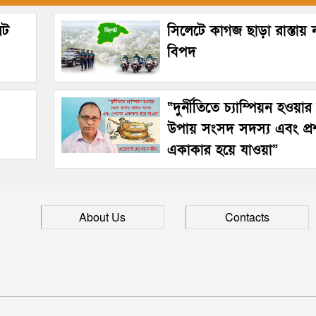
েট
সিলেটে কাগজ ছাড়া রাস্তায়
বিপদ
“দুর্নীতিতে চ্যাম্পিয়ন হওয়া
উপায় সংসদ সদস্য এবং প্
একাকার হয়ে যাওয়া”
About Us
Contacts