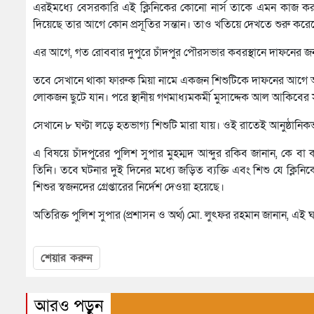
এরইমধ্যে বেসরকারি এই ক্লিনিকের কোনো নার্স তাকে এমন কাজ করত
দিয়েছে তার আগে কোন প্রসূতির সন্তান। তাও খতিয়ে দেখতে শুরু কর
এর আগে, গত রোববার দুপুরে চাঁদপুর পৌরসভার কবরস্থানে দাফনের জ
তবে সেখানে থাকা ফারুক মিয়া নামে একজন শিশুটিকে দাফনের আগে আজ
লোকজন ছুটে যান। পরে স্থানীয় গণমাধ্যমকর্মী মুসাদ্দেক আল আকিবের 
সেখানে ৮ ঘণ্টা লড়ে হতভাগ্য শিশুটি মারা যায়। ওই রাতেই আনুষ্ঠানি
এ বিষয়ে চাঁদপুরের পুলিশ সুপার মুহম্মদ আব্দুর রকিব জানান, কে বা
তিনি। তবে ঘটনার দুই দিনের মধ্যে জড়িত ব্যক্তি এবং শিশু যে ক্লিনিক
শিশুর স্বজনদের গ্রেপ্তারের নির্দেশ দেওয়া হয়েছে।
অতিরিক্ত পুলিশ সুপার (প্রশাসন ও অর্থ) মো. লুৎফর রহমান জানান, এ
শেয়ার করুন
আরও পড়ুন