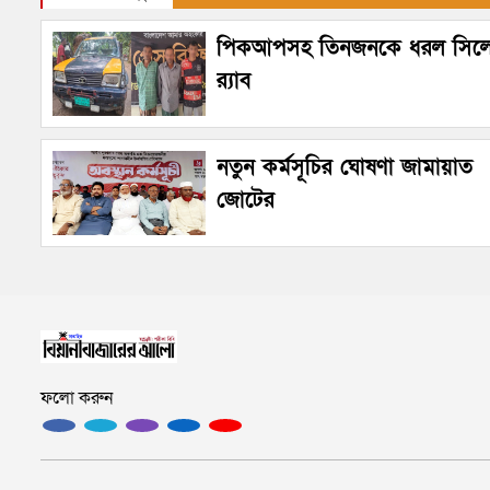
পিকআপসহ তিনজনকে ধরল সিল
র‌্যাব
নতুন কর্মসূচির ঘোষণা জামায়াত
জোটের
ফলো করুন