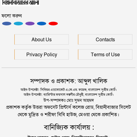
আগাম জামিনের পর স্ত্রী-সন্তানসহ ৪ জনকে খুন, পলাতক
জৈন্তাপুরে বাস চাপায় বৃদ্ধ নিহত, সড়ক অবরোধ
রাজকুমার
ফলো করুন
হাইকোর্টের রায়: সংবিধানে ফিরলো গণভোট ও তত্ত্বাবধায়ক
কুলাউড়া সীমান্তে ভারতের অভ্যন্তরে বিএসএফের গুলিতে
সরকার ব্যবস্থা
বাংলাদেশি নিহত
About Us
Contacts
সাবেক এমপি আশিকা সুলতানা কারাগারে
সিলেটে আরও ৩ জনের প্রাণহানী, পরিস্থিতি এখনো ভয়াবহ
Privacy Policy
Terms of Use
৩২ হাজার সরকারি প্রাথমিক স্কুলে প্রধান শিক্ষক নিয়োগে
বাধা কাটল
মহেশখালীর মাতারবাড়িতে পৌঁছেছেন প্রধানমন্ত্রী
সম্পাদক ও প্রকাশক: আব্দুল খালিক
আন্তর্জাতিক অপরাধ ট্রাইব্যুনাল আইনের বৈধতা চ্যালেঞ্জ
আইন-উপদেষ্টা: সিনিয়র এডভোকেট এ.কে.এম. ফয়েজ, বাংলাদেশ সুপ্রীম কোর্ট।
আইন-উপদেষ্টা: ব্যারিস্টার ফয়সাল দস্তগীর চৌধুরী, বাংলাদেশ সুপ্রীম কোর্ট।
করে হাইকোর্টে রিট
হেলিকপ্টারে মহেশখালীর পথে প্রধানমন্ত্রী
উপ-সম্পাদকঃ মোঃ সুমন আহমদ
প্রকাশক কর্তৃক উত্তরা অফসেট প্রিন্টার্স কলেজ রোড, বিয়ানীবাজার সিলেট
থেকে মুদ্রিত ও শরীফা বিবি হাউজ, মেওয়া থেকে প্রকাশিত।
পিকআপসহ তিনজনকে ধরল সিলেট র‌্যাব
বানিজ্যিক কার্যালয় :