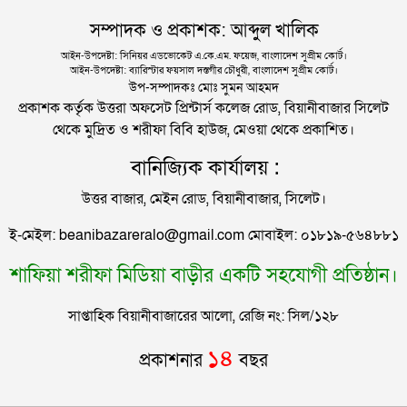
হবিগঞ্জে মহাসড়কে ত্রিমুখী সংঘর্ষে প্রাণ গেল ২ জনের
সম্পাদক ও প্রকাশক: আব্দুল খালিক
হজ পালনে গিয়ে ১৩ বাংলাদেশির মৃত্যু
আইন-উপদেষ্টা: সিনিয়র এডভোকেট এ.কে.এম. ফয়েজ, বাংলাদেশ সুপ্রীম কোর্ট।
আইন-উপদেষ্টা: ব্যারিস্টার ফয়সাল দস্তগীর চৌধুরী, বাংলাদেশ সুপ্রীম কোর্ট।
সিলেটে বিদ্যুৎস্পৃষ্টে প্রাণ গেল সিসিক কর্মীর
উপ-সম্পাদকঃ মোঃ সুমন আহমদ
প্রকাশক কর্তৃক উত্তরা অফসেট প্রিন্টার্স কলেজ রোড, বিয়ানীবাজার সিলেট
থেকে মুদ্রিত ও শরীফা বিবি হাউজ, মেওয়া থেকে প্রকাশিত।
প্রেমিকের বাড়িতে স্ত্রীর অনশন: দুধ দিয়ে গোসল করে সম্পর্ক
বানিজ্যিক কার্যালয় :
বিচ্ছেদ স্বামীর
উত্তর বাজার, মেইন রোড, বিয়ানীবাজার, সিলেট।
জামায়াতের রাষ্ট্রপতি প্রার্থী ঘোষণা
ই-মেইল: beanibazareralo@gmail.com মোবাইল: ০১৮১৯-৫৬৪৮৮১
শাফিয়া শরীফা মিডিয়া বাড়ীর একটি সহযোগী প্রতিষ্ঠান।
রাষ্ট্রপতি নির্বাচনে বিএনপির দুই মনোনয়নপত্র সংগ্রহ
সাপ্তাহিক বিয়ানীবাজারের আলো, রেজি নং: সিল/১২৮
সিলেটের মহাসড়কে ৬ মাসে দুর্ঘটনায় ১১৭ জনের প্রাণহানি
১৪
প্রকাশনার
বছর