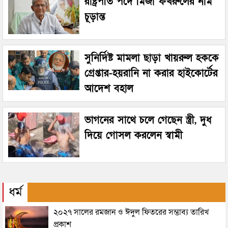
রাষ্ট্রপতি পদে মির্জা ফখরুলের নাম
চূড়ান্ত
সুনির্দিষ্ট মামলা ছাড়া খায়রুল হককে
গ্রেপ্তার-হয়রানি না করার হাইকোর্টের
আদেশ বহাল
ভাগনের সাথে চলে গেছেন স্ত্রী, দুধ
দিয়ে গোসল করলেন স্বামী
ধর্ম
২০২৭ সালের রমজান ও ঈদুল ফিতরের সম্ভাব্য তারিখ
প্রকাশ