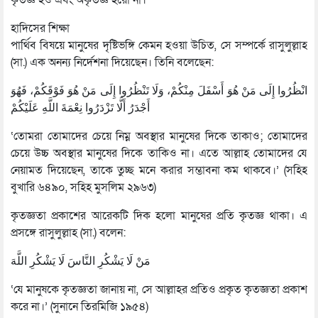
কৃতজ্ঞ হও এবং অকৃতজ্ঞ হয়ো না।’
হাদিসের শিক্ষা
পার্থিব বিষয়ে মানুষের দৃষ্টিভঙ্গি কেমন হওয়া উচিত, সে সম্পর্কে রাসুলুল্লাহ
(সা.) এক অনন্য নির্দেশনা দিয়েছেন। তিনি বলেছেন:
انْظُرُوا إِلَى مَنْ هُوَ أَسْفَلَ مِنْكُمْ، وَلَا تَنْظُرُوا إِلَى مَنْ هُوَ فَوْقَكُمْ، فَهُوَ
أَجْدَرُ أَلَّا تَزْدَرُوا نِعْمَةَ اللَّهِ عَلَيْكُمْ
‘তোমরা তোমাদের চেয়ে নিম্ন অবস্থার মানুষের দিকে তাকাও; তোমাদের
চেয়ে উচ্চ অবস্থার মানুষের দিকে তাকিও না। এতে আল্লাহ তোমাদের যে
নেয়ামত দিয়েছেন, তাকে তুচ্ছ মনে করার সম্ভাবনা কম থাকবে।’ (সহিহ
বুখারি ৬৪৯০, সহিহ মুসলিম ২৯৬৩)
কৃতজ্ঞতা প্রকাশের আরেকটি দিক হলো মানুষের প্রতি কৃতজ্ঞ থাকা। এ
প্রসঙ্গে রাসুলুল্লাহ (সা.) বলেন:
مَنْ لَا يَشْكُرِ النَّاسَ لَا يَشْكُرِ اللَّهَ
‘যে মানুষকে কৃতজ্ঞতা জানায় না, সে আল্লাহর প্রতিও প্রকৃত কৃতজ্ঞতা প্রকাশ
করে না।’ (সুনানে তিরমিজি ১৯৫৪)