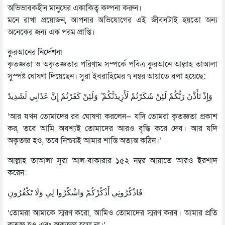
অভিভাবকহীন মানুষের একাকিত্ব কল্পনা করুন।
মনে রাখা প্রয়োজন, আপনার অভিযোগের এই জীবনটাই হয়তো অন্য
অনেকের জন্য এক পরম প্রাপ্তি।
কুরআনের নির্দেশনা
কৃতজ্ঞতা ও অকৃতজ্ঞতার পরিণাম সম্পর্কে পবিত্র কুরআনে আল্লাহ তাআলা
সুস্পষ্ট ঘোষণা দিয়েছেন। সুরা ইবরাহিমের ৭ নম্বর আয়াতে বলা হয়েছে:
وَإِذْ تَأَذَّنَ رَبُّكُمْ لَئِنْ شَكَرْتُمْ لَأَزِيدَنَّكُمْ ۖ وَلَئِنْ كَفَرْتُمْ إِنَّ عَذَابِي لَشَدِيدٌ
‘আর যখন তোমাদের রব ঘোষণা করলেন— যদি তোমরা কৃতজ্ঞতা প্রকাশ
কর, তবে আমি অবশ্যই তোমাদের আরও বৃদ্ধি করে দেব। আর যদি
অকৃতজ্ঞ হও, তবে নিশ্চয়ই আমার শাস্তি অত্যন্ত কঠিন।’
আল্লাহ তাআলা সুরা আল-বাকারার ১৫২ নম্বর আয়াতে আরও ইরশাদ
করেন:
فَاذْكُرُونِي أَذْكُرْكُمْ وَاشْكُرُوا لِي وَلَا تَكْفُرُونِ
‘তোমরা আমাকে স্মরণ করো, আমিও তোমাদের স্মরণ করব। আমার প্রতি