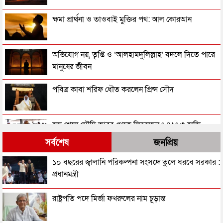
ক্ষমা প্রার্থনা ও তাওবাই মুক্তির পথ: আল কোরআন
অভিযোগ নয়, তৃপ্তি ও ‘আলহামদুলিল্লাহ’ বদলে দিতে পারে
মানুষের জীবন
পবিত্র কাবা শরিফ ধৌত করলেন প্রিন্স সৌদ
হজ শেষে সৌদি আরব থেকে ফিরেছেন ৬৪১৬৩ হাজি
সর্বশেষ
জনপ্রিয়
সৌদি আরবে আরও ৪ বাংলাদেশি হাজির মৃত্যু
১০ বছরের জ্বালানি পরিকল্পনা সংসদে তুলে ধরবে সরকার :
প্রধানমন্ত্রী
পবিত্র হজের আনুষ্ঠানিকতা শুরু আজ
রাষ্ট্রপতি পদে মির্জা ফখরুলের নাম চূড়ান্ত