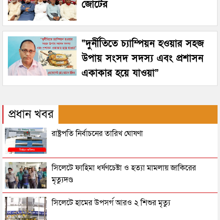
জোটের
“দুর্নীতিতে চ্যাম্পিয়ন হওয়ার সহজ
উপায় সংসদ সদস্য এবং প্রশাসন
একাকার হয়ে যাওয়া”
প্রধান খবর
রাষ্ট্রপতি নির্বাচনের তারিখ ঘোষণা
সিলেটে ফাহিমা ধর্ষণচেষ্টা ও হত্যা মামলায় জাকিরের
মৃত্যুদণ্ড
সিলেটে হামের উপসর্গ আরও ২ শিশুর মৃত্যু