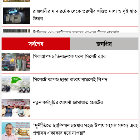
রাজধানীর মাদারটেক থেকে তরুণীর খণ্ডিত মাথা ও দুই হাত
উদ্ধার
দিল্লিতে শেখ হাসিনার বক্তব্য দেওয়া নিয়ে পররাষ্ট্র
মন্ত্রণালয়ের ক্ষোভ
সর্বশেষ
জনপ্রিয়
সিলেটের সাবেক মন্ত্রী-এমপিরা কে কোথায়?
পিকআপসহ তিনজনকে ধরল সিলেট র‌্যাব
জুলাই আন্দোলন ছাত্র-জনতার বীরত্বের স্মারকস্তম্ভ:
সিলেটে কাগজ ছাড়া রাস্তায় নামলেই বিপদ
বিয়ানীবাজারের ইউএনও
সিলেটের জোড়া ব্রিজের পাশ থেকে আটক ফরহাদ- বাদশা
নতুন কর্মসূচির ঘোষণা জামায়াত জোটের
সিলেটে সড়ক দুর্ঘটনায় প্রাণ গেল যুবকের
“দুর্নীতিতে চ্যাম্পিয়ন হওয়ার সহজ উপায় সংসদ সদস্য এবং
প্রশাসন একাকার হয়ে যাওয়া”