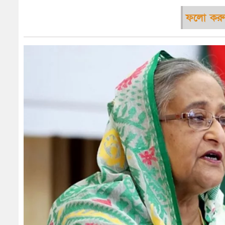
ফলো করু