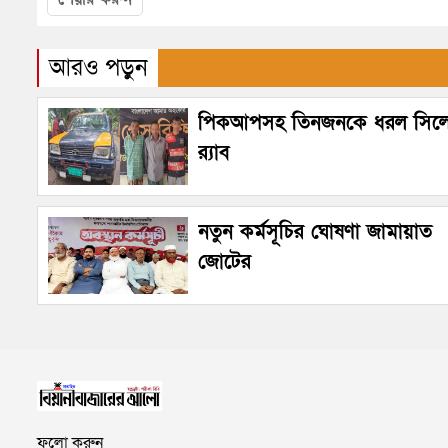
আরও পড়ুন
পিকআপসহ তিনজনকে ধরল সিল
র‌্যাব
নতুন কর্মসূচির ঘোষণা জামায়াত
জোটের
ফলো করুন