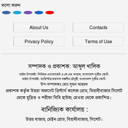
ফলো করুন
মৃত্যুদণ্ড
সিলেটের মাস্টারপ্ল্যান বাস্তবায়নে ঢাকায় উচ্চপর্যায়ে যা হল
সিলেটে হামের উপসর্গ আরও ২ শিশুর মৃত্যু
About Us
Contacts
দুই তরুণীকে তুলে নিয়ে ধর্ষণ, ৬ যুবককে যে শাস্তি দিলে
আদালত
রাজধানীর মাদারটেক থেকে তরুণীর খণ্ডিত মাথা ও দুই হাত
Privacy Policy
Terms of Use
উদ্ধার
যুক্তরাজ্যে বাংলাদেশিদের মধ্যে ৯৫ শতাংশই সিলেটি
দিল্লিতে শেখ হাসিনার বক্তব্য দেওয়া নিয়ে পররাষ্ট্র
সম্পাদক ও প্রকাশক: আব্দুল খালিক
মন্ত্রণালয়ের ক্ষোভ
সিলেটে বিচার নিয়ে হতাশ ৬ শহীদ পরিবার
আইন-উপদেষ্টা: সিনিয়র এডভোকেট এ.কে.এম. ফয়েজ, বাংলাদেশ সুপ্রীম কোর্ট।
আইন-উপদেষ্টা: ব্যারিস্টার ফয়সাল দস্তগীর চৌধুরী, বাংলাদেশ সুপ্রীম কোর্ট।
সিলেটের সাবেক মন্ত্রী-এমপিরা কে কোথায়?
উপ-সম্পাদকঃ মোঃ সুমন আহমদ
প্রকাশক কর্তৃক উত্তরা অফসেট প্রিন্টার্স কলেজ রোড, বিয়ানীবাজার সিলেট
থেকে মুদ্রিত ও শরীফা বিবি হাউজ, মেওয়া থেকে প্রকাশিত।
জুলাই আন্দোলন ছাত্র-জনতার বীরত্বের স্মারকস্তম্ভ:
বানিজ্যিক কার্যালয় :
বিয়ানীবাজারের ইউএনও
উত্তর বাজার, মেইন রোড, বিয়ানীবাজার, সিলেট।
সিলেটের জোড়া ব্রিজের পাশ থেকে আটক ফরহাদ- বাদশা