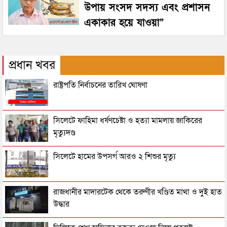
উপায় সংসদ সদস্য এবং প্রশাসন
একাকার হয়ে যাওয়া”
প্রধান খবর
রাষ্ট্রপতি নির্বাচনের তারিখ ঘোষণা
সিলেটে ফাহিমা ধর্ষণচেষ্টা ও হত্যা মামলায় জাকিরের
মৃত্যুদণ্ড
সিলেটে হামের উপসর্গ আরও ২ শিশুর মৃত্যু
রাজধানীর মাদারটেক থেকে তরুণীর খণ্ডিত মাথা ও দুই হাত
উদ্ধার