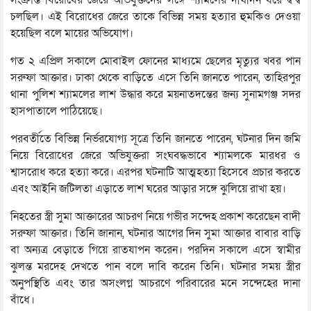
সংক্রান্ত বিরোধের জেরে অভিযুক্তদের সঙ্গে শ্যামলের দীর্ঘদিন ধরে দ্বন্দ্ব
চলছিল। এই বিরোধের জেরে তাকে বিভিন্ন সময় হত্যার হুমকিও দেওয়া
হয়েছিল বলে মায়ের অভিযোগ।
গত ২ এপ্রিল সকালে মোবাইল ফোনের মাধ্যমে ছেলের মৃত্যুর খবর পান
সরুফা আক্তার। ঢাকা থেকে বাড়িতে এসে তিনি জানতে পারেন, তাহিরপুর
থানা পুলিশ শ্যামলের লাশ উদ্ধার করে ময়নাতদন্তের জন্য সুনামগঞ্জ সদর
হাসপাতালে পাঠিয়েছে।
পরবর্তীতে বিভিন্ন নির্ভরযোগ্য সূত্রে তিনি জানতে পারেন, ঘটনার দিন জমি
নিয়ে বিরোধের জেরে অভিযুক্তরা সংঘবদ্ধভাবে শ্যামলকে মারধর ও
শ্বাসরোধ করে হত্যা করে। এরপর ঘটনাটি আত্মহত্যা হিসেবে প্রচার করতে
এবং আইনি জটিলতা এড়াতে লাশ ঘরের আড়ার সঙ্গে ঝুলিয়ে রাখা হয়।
নিহতের স্ত্রী সুমা আক্তারের আচরণ নিয়ে গভীর সন্দেহ প্রকাশ করেছেন বাদী
সরুফা আক্তার। তিনি জানান, ঘটনার আগের দিন সুমা আক্তার বাবার বাড়ি
বা অন্যত্র বেড়াতে গিয়ে রাতযাপন করেন। পরদিন সকালে এসে স্বামীর
ঝুলন্ত মরদেহ দেখতে পান বলে দাবি করেন তিনি। ঘটনার সময় স্ত্রীর
অনুপস্থিতি এবং তার অসংলগ্ন আচরণে পরিবারের মনে সন্দেহের দানা
বাঁধে।