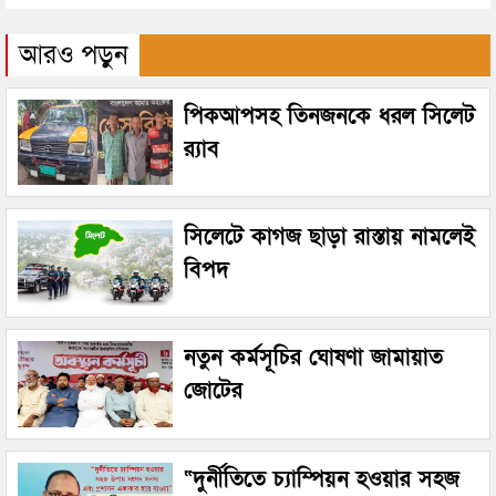
আরও পড়ুন
পিকআপসহ তিনজনকে ধরল সিলেট
র‌্যাব
সিলেটে কাগজ ছাড়া রাস্তায় নামলেই
বিপদ
নতুন কর্মসূচির ঘোষণা জামায়াত
জোটের
“দুর্নীতিতে চ্যাম্পিয়ন হওয়ার সহজ