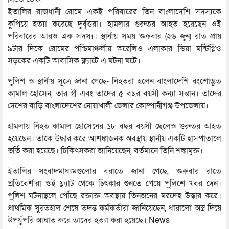
ইতালির রাজধানী রোমে একই পরিবারের তিন বাংলাদেশি সদস্যকে
কুপিয়ে হত্যা করেছে দুর্বৃত্তরা। হামলায় গুরুতর আহত হয়েছেন ওই
পরিবারের আরও এক সদস্য। স্থানীয় সময় শুক্রবার (২৬ জুন) রাত প্রায়
৯টার দিকে রোমের পশ্চিমাঞ্চলীয় অরেলিও এলাকার ভিয়া মন্টিগ্লিও
সড়কের একটি আবাসিক ফ্ল্যাটে এ ঘটনা ঘটে।
পুলিশ ও স্থানীয় সূত্রে জানা গেছে- নিহতরা হলেন বাংলাদেশি বংশোদ্ভূত
কামাল হোসেন, তার স্ত্রী এবং তাদের ৫ বছর বয়সী কন্যা সন্তান। তাদের
দেশের বাড়ি বাংলাদেশের নোয়াখালী জেলার কোম্পানীগঞ্জ উপজেলায়।
হামলায় নিহত কামাল হোসেনের ১৮ বছর বয়সী ছেলেও গুরুতর আহত
হয়েছেন। তাকে উদ্ধার করে আশঙ্কাজনক অবস্থায় স্থানীয় একটি হাসপাতালে
ভর্তি করা হয়েছে। চিকিৎসকরা জানিয়েছেন, বর্তমানে তিনি শঙ্কামুক্ত।
ইতালির সংবাদমাধ্যমগুলোর বরাতে জানা গেছে, শুক্রবার রাতে
প্রতিবেশীরা ওই ফ্ল্যাট থেকে চিৎকার শুনতে পেয়ে পুলিশে খবর দেন।
পুলিশ ঘটনাস্থলে পৌঁছে রক্তাক্ত অবস্থায় তিনজনের মরদেহ উদ্ধার করে।
প্রাথমিক সুরতহাল শেষে তদন্ত কর্মকর্তারা জানিয়েছেন, ধারালো অস্ত্র দিয়ে
উপর্যুপরি আঘাত করে তাদের হত্যা করা হয়েছে। News