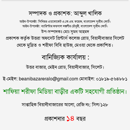
যুক্তরাজ্যে বাংলাদেশিদের মধ্যে ৯৫ শতাংশই সিলেটি
দিল্লিতে শেখ হাসিনার বক্তব্য দেওয়া নিয়ে পররাষ্ট্র
সম্পাদক ও প্রকাশক: আব্দুল খালিক
মন্ত্রণালয়ের ক্ষোভ
সিলেটে বিচার নিয়ে হতাশ ৬ শহীদ পরিবার
আইন-উপদেষ্টা: সিনিয়র এডভোকেট এ.কে.এম. ফয়েজ, বাংলাদেশ সুপ্রীম কোর্ট।
আইন-উপদেষ্টা: ব্যারিস্টার ফয়সাল দস্তগীর চৌধুরী, বাংলাদেশ সুপ্রীম কোর্ট।
সিলেটের সাবেক মন্ত্রী-এমপিরা কে কোথায়?
উপ-সম্পাদকঃ মোঃ সুমন আহমদ
প্রকাশক কর্তৃক উত্তরা অফসেট প্রিন্টার্স কলেজ রোড, বিয়ানীবাজার সিলেট
থেকে মুদ্রিত ও শরীফা বিবি হাউজ, মেওয়া থেকে প্রকাশিত।
জুলাই আন্দোলন ছাত্র-জনতার বীরত্বের স্মারকস্তম্ভ:
বানিজ্যিক কার্যালয় :
বিয়ানীবাজারের ইউএনও
উত্তর বাজার, মেইন রোড, বিয়ানীবাজার, সিলেট।
সিলেটের জোড়া ব্রিজের পাশ থেকে আটক ফরহাদ- বাদশা
ই-মেইল: beanibazareralo@gmail.com মোবাইল: ০১৮১৯-৫৬৪৮৮১
শাফিয়া শরীফা মিডিয়া বাড়ীর একটি সহযোগী প্রতিষ্ঠান।
সিলেটে সড়ক দুর্ঘটনায় প্রাণ গেল যুবকের
সাপ্তাহিক বিয়ানীবাজারের আলো, রেজি নং: সিল/১২৮
ইউনূসকে সঙ্গে নিয়ে জুলাই স্মৃতি জাদুঘর উদ্বোধন করলেন
১৪
প্রকাশনার
বছর
প্রধানমন্ত্রী