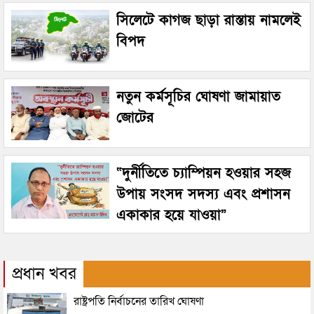
সিলেটে কাগজ ছাড়া রাস্তায় নামলেই
বিপদ
নতুন কর্মসূচির ঘোষণা জামায়াত
জোটের
“দুর্নীতিতে চ্যাম্পিয়ন হওয়ার সহজ
উপায় সংসদ সদস্য এবং প্রশাসন
একাকার হয়ে যাওয়া”
প্রধান খবর
রাষ্ট্রপতি নির্বাচনের তারিখ ঘোষণা