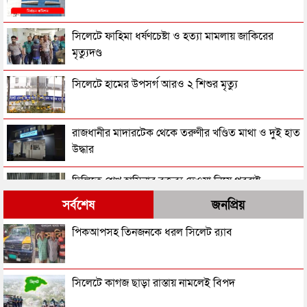
সিলেটে ফাহিমা ধর্ষণচেষ্টা ও হত্যা মামলায় জাকিরের
মৃত্যুদণ্ড
সিলেটে হামের উপসর্গ আরও ২ শিশুর মৃত্যু
রাজধানীর মাদারটেক থেকে তরুণীর খণ্ডিত মাথা ও দুই হাত
উদ্ধার
দিল্লিতে শেখ হাসিনার বক্তব্য দেওয়া নিয়ে পররাষ্ট্র
মন্ত্রণালয়ের ক্ষোভ
সর্বশেষ
জনপ্রিয়
সিলেটের সাবেক মন্ত্রী-এমপিরা কে কোথায়?
পিকআপসহ তিনজনকে ধরল সিলেট র‌্যাব
জুলাই আন্দোলন ছাত্র-জনতার বীরত্বের স্মারকস্তম্ভ:
সিলেটে কাগজ ছাড়া রাস্তায় নামলেই বিপদ
বিয়ানীবাজারের ইউএনও