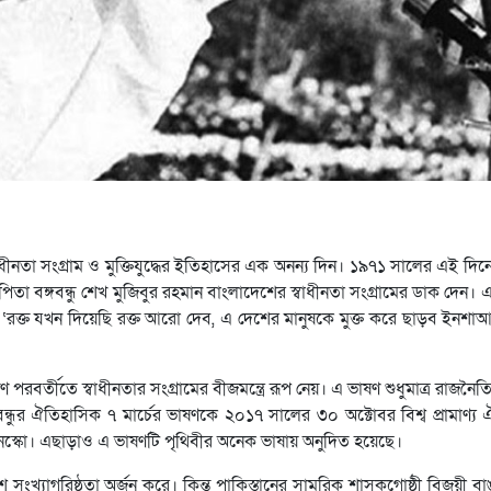
ধীনতা সংগ্রাম ও মুক্তিযুদ্ধের ইতিহাসের এক অনন্য দিন। ১৯৭১ সালের এই দিনে
িতা বঙ্গবন্ধু শেখ মুজিবুর রহমান বাংলাদেশের স্বাধীনতা সংগ্রামের ডাক দেন। 
ন, ‘রক্ত যখন দিয়েছি রক্ত আরো দেব, এ দেশের মানুষকে মুক্ত করে ছাড়ব ইনশাআ
ণ পরবর্তীতে স্বাধীনতার সংগ্রামের বীজমন্ত্রে রূপ নেয়। এ ভাষণ শুধুমাত্র রাজন
্ধুর ঐতিহাসিক ৭ মার্চের ভাষণকে ২০১৭ সালের ৩০ অক্টোবর বিশ্ব প্রামাণ্য 
 ইউনেস্কো। এছাড়াও এ ভাষণটি পৃথিবীর অনেক ভাষায় অনুদিত হয়েছে।
 সংখ্যাগরিষ্ঠতা অর্জন করে। কিন্তু পাকিস্তানের সামরিক শাসকগোষ্ঠী বিজয়ী ব