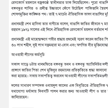
রেসকোর্স ময়দানে বজ্রকণ্ঠে স্বাধীনতার ডাক দিয়েছিলেন। পুরো বাঙাল
বঙ্গবন্ধুর শাণিত ও প্রদীপ্ত উচ্চারণে কেঁপে উঠেছিল পাকিস্তানি স
শোষণমুক্তির কাঙ্ক্ষিত পথ। তাই ৭ মার্চের ঐতিহাসিক ভাষণ বাঙালির মুক
প্রধানমন্ত্রী শেখ হাসিনা তার বাণীতে বলেন, বাঙালি জাতির জীবনে ৭ ম
রহমান ১৯৭১ সালের এই দিনে ঐতিহাসিক রেসকোর্স ময়দান বর্তমান শহীদ
প্রধানমন্ত্রী এই মাহেন্দ্রক্ষণে গভীর শ্রদ্ধায় প্রথমেই স্মরণ করেন জাতির
৩০ লাখ শহীদ, দুই লাখ সম্ভ্রমহারা মা-বোন এবং অগণিত বীর মুক্তিযোদ্
আওয়ামী লীগের কর্মসূচি
সকাল সাড়ে ৬টায় ধানমন্ডিতে বঙ্গবন্ধু ভবন ও বঙ্গবন্ধু অ্যাভিনিউর দ
প্রাঙ্গণে জাতির পিতা শেখ মুজিবুর রহমানের প্রতিকৃতিতে শ্রদ্ধা
করা হয়েছে। সভায় সভাপতিত্ব করবেন আওয়ামী লীগের সভাপতিমণ্ডলীর
দলের সাধারণ সম্পাদক ওবায়দুল কাদের এক বিবৃতিতে ঐতিহাসিক ৭ মার্চ উ
যথাযোগ্য মর্যাদায় দিবসটি পালন করার জন্য আওয়ামী লীগ ও তার সহ
জানিয়েছেন।