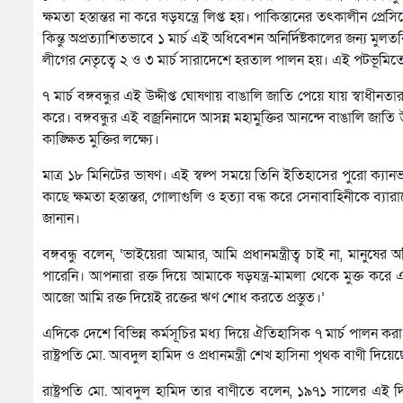
ক্ষমতা হস্তান্তর না করে ষড়যন্ত্রে লিপ্ত হয়। পাকিস্তানের তৎকালীন 
কিন্তু অপ্রত্যাশিতভাবে ১ মার্চ এই অধিবেশন অনির্দিষ্টকালের জন্য ম
লীগের নেতৃত্বে ২ ও ৩ মার্চ সারাদেশে হরতাল পালন হয়। এই পটভূমিতে 
৭ মার্চ বঙ্গবন্ধুর এই উদ্দীপ্ত ঘোষণায় বাঙালি জাতি পেয়ে যায় স্বাধীনত
করে। বঙ্গবন্ধুর এই বজ্রনিনাদে আসন্ন মহামুক্তির আনন্দে বাঙালি জা
কাঙ্ক্ষিত মুক্তির লক্ষ্যে।
মাত্র ১৮ মিনিটের ভাষণ। এই স্বল্প সময়ে তিনি ইতিহাসের পুরো ক্যান
কাছে ক্ষমতা হস্তান্তর, গোলাগুলি ও হত্যা বন্ধ করে সেনাবাহিনীকে ব্যা
জানান।
বঙ্গবন্ধু বলেন, ‘ভাইয়েরা আমার, আমি প্রধানমন্ত্রীত্ব চাই না, মানুষে
পারেনি। আপনারা রক্ত দিয়ে আমাকে ষড়যন্ত্র-মামলা থেকে মুক্ত ক
আজো আমি রক্ত দিয়েই রক্তের ঋণ শোধ করতে প্রস্তুত।’
এদিকে দেশে বিভিন্ন কর্মসূচির মধ্য দিয়ে ঐতিহাসিক ৭ মার্চ পালন 
রাষ্ট্রপতি মো. আবদুল হামিদ ও প্রধানমন্ত্রী শেখ হাসিনা পৃথক বাণী 
রাষ্ট্রপতি মো. আবদুল হামিদ তার বাণীতে বলেন, ১৯৭১ সালের এই দ