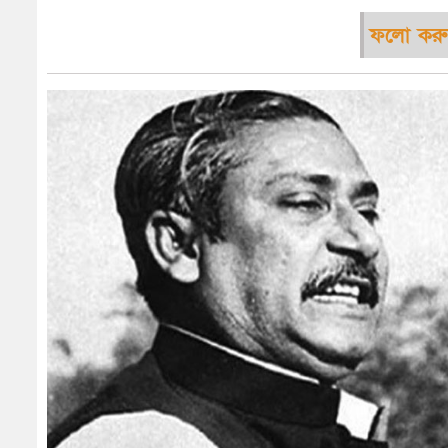
ফলো করু