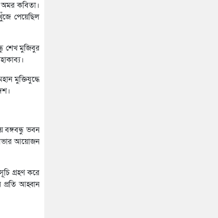
হাসপাতালে ৩ শতাধিক
ুর অমর কবিতা।
খুঁজে পেয়েছিল
ধু শেখ মুজিবুর
হাকাব্য।
ান মুক্তিযুদ্ধে
দেশ।
বঙ্গবন্ধু ভবন
না সভার আয়োজন
ূচি গ্রহণ করে
প্রতি আহ্বান