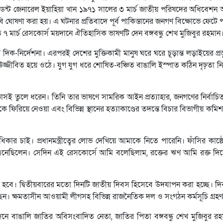
প্রেসিডেন্ট জেনারেল ইয়াহিয়া খান ১৯৭১ সালের ৩ মার্চ জাতীয় পরিষদের অধিবেশন
ুলতবি ঘোষণা করা হয়। এ ঘটনার প্রতিবাদে পূর্ব পাকিস্তানের জনগণ বিক্ষোভে ফে
৭ মার্চ রেসকোর্স ময়দানে ঐতিহাসিক ভাষণটি দেন বঙ্গবন্ধু শেখ মুজিবুর রহমান
ার দিক-নির্দেশনা। এরপরই দেশের মুক্তিকামী মানুষ ঘরে ঘরে চূড়ান্ত লড়াইয়ের প্রস্
তি উজ্জীবিত হয়ে ওঠে। যুগ যুগ ধরে শোষিত-বঞ্চিত বাঙালি ইস্পাত কঠিন দৃঢ়তা ন
ভাসই তুলে ধরেন। তিনি তার ভাষণে সামরিক আইন প্রত্যাহার, জনগণের নির্বাচিত
রাকে ফিরিয়ে নেওয়া এবং বিভিন্ন স্থানের হত্যাকাণ্ডের তদন্তে বিচার বিভাগীয় কম
র অধিকার চাই। প্রধানমন্ত্রীত্বের লোভ দেখিয়ে আমাকে নিতে পারেনি। ফাঁসির কাষ্
রে এনেছিলেন। সেদিন এই রেসকোর্সে আমি বলেছিলাম, রক্তের ঋণ আমি রক্ত দ
করা হবে। দ্বিতীয়বারের মতো দিনটি জাতীয় দিবস হিসেবে উদযাপন করা হচ্ছে। দ
দিয়েছেন। ক্ষমতাসীন আওয়ামী লীগসহ বিভিন্ন রাজনৈতিক দল ও সংগঠন কর্মসূচি গ্র
িনে বাঙালি জাতির অবিসংবাদিত নেতা, জাতির পিতা বঙ্গবন্ধু শেখ মুজিবুর 