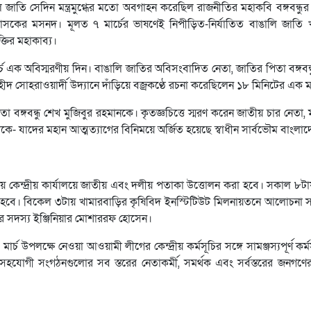
ি জাতি সেদিন মন্ত্রমুগ্ধের মতো অবগাহন করেছিল রাজনীতির মহাকবি বঙ্গবন্ধ
্বৈরশাসকের মসনদ। মূলত ৭ মার্চের ভাষণেই নিপীড়িত-নির্যাতিত বাঙালি জাতি 
্তির মহাকাব্য।
ার্চ এক অবিস্মরণীয় দিন। বাঙালি জাতির অবিসংবাদিত নেতা, জাতির পিতা বঙ্গবন্
 সোহরাওয়ার্দী উদ্যানে দাঁড়িয়ে বজ্রকণ্ঠে রচনা করেছিলেন ১৮ মিনিটের এক ম
 পিতা বঙ্গবন্ধু শেখ মুজিবুর রহমানকে। কৃতজ্ঞচিত্তে স্মরণ করেন জাতীয় চার নেতা, মহ
ধাকে- যাদের মহান আত্মত্যাগের বিনিময়ে অর্জিত হয়েছে স্বাধীন সার্বভৌম বাংলা
লীয় কেন্দ্রীয় কার্যালয়ে জাতীয় এবং দলীয় পতাকা উত্তোলন করা হবে। সকাল ৮টায় 
 জানানো হবে। বিকেল ৩টায় খামারবাড়ির কৃষিবিদ ইনস্টিটিউট মিলনায়তনে আলোচ
 সদস্য ইঞ্জিনিয়ার মোশাররফ হোসেন।
পলক্ষে নেওয়া আওয়ামী লীগের কেন্দ্রীয় কর্মসূচির সঙ্গে সামঞ্জস্যপূর্ণ কর্মস
যোগী সংগঠনগুলোর সব স্তরের নেতাকর্মী, সমর্থক এবং সর্বস্তরের জনগণের 