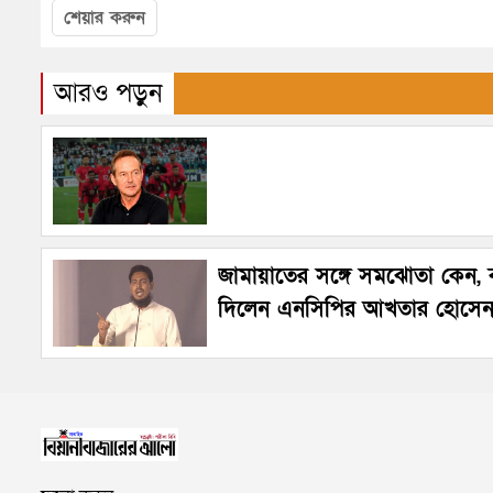
শেয়ার করুন
আরও পড়ুন
জামায়াতের সঙ্গে সমঝোতা কেন, ব্
দিলেন এনসিপির আখতার হোসে