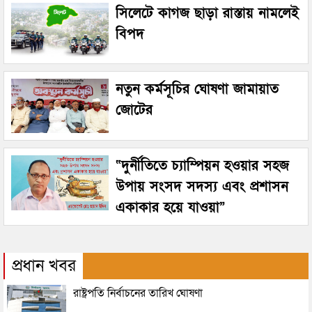
সিলেটে কাগজ ছাড়া রাস্তায় নামলেই
বিপদ
নতুন কর্মসূচির ঘোষণা জামায়াত
জোটের
“দুর্নীতিতে চ্যাম্পিয়ন হওয়ার সহজ
উপায় সংসদ সদস্য এবং প্রশাসন
একাকার হয়ে যাওয়া”
প্রধান খবর
রাষ্ট্রপতি নির্বাচনের তারিখ ঘোষণা