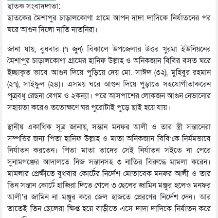
ছাতক সংবাদদাতা:
ছাতকের মৈশাপুর চাড়ালকোণা গ্রামে আপন দাদা দাদিকে নির্যাতনের পর
ঘরে আগুন দিলো নাতি নাতনিরা।
জানা যায়, বুধবার (৭ জুন) বিকালে উপজেলার উত্তর খুরমা ইউনিয়নের
মৈশাপুর চাড়ালকোণা গ্রামের হানিফ উল্লাহ ও অনিকজান বিবির বসত ঘরে
ইচ্ছাকৃত ভাবে আগুন দিয়ে পুড়িয়ে দেয় মো. সাঈদ (৩২), মুহিবুর রহমান
(২৭), সাইফুল (২৪)। এসময় ঘরে আগুন দিয়ে পুড়াতে সহযোগীতাকরেন
পুত্রবধু রেছনা বেগম ও ২কন্যা। পরে আসপাশের লোকজন আগুন নেভানোর
সহায়তা করেও ততোক্ষণে ঘর পুরোটাই পুড়ে ছাই হয়ে যায়।
স্থানীয় একাধিক সূত্র জানায়, সন্তান মনফর আলী ও তার স্ত্রী সন্তানেরা
সম্পত্তির জন্য পিতা হানিফ উল্লাহ ও মাতা অনিকজান বিবি’কে নির্মমভাবে
নির্যাতন করতেন। পিতা মাতা তাদের সেই নির্যাতন সইতে না পেরে
সুনামগঞ্জের আদালতে নিজ সন্তানসহ ৩ নাতির বিরুদ্ধে মামলা করেন।
মামলার প্রেক্ষীতে বুধবার কোর্টের নির্দেশ মোতাবেক মনফর আলী ও তার
তিন সন্তান কোর্টে হাজিরা দিতে গেলে ৩ ছেলের জামিন মঞ্জুর হলেও মনফর
আলী’র জামিন না মঞ্জুর করে জেল হাজতে প্রেরণের নির্দেশ দেন। আর
তাতেই তিন ছেলেরা ক্ষিপ্ত হয়ে বাড়ীতে এসে দাদা দাদিকে নির্যাতন করে