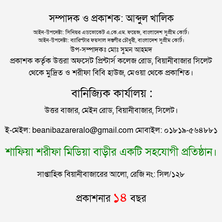
দিল্লিতে শেখ হাসিনার বক্তব্য দেওয়া নিয়ে পররাষ্ট্র
সম্পাদক ও প্রকাশক: আব্দুল খালিক
মন্ত্রণালয়ের ক্ষোভ
সিলেটে বিচার নিয়ে হতাশ ৬ শহীদ পরিবার
আইন-উপদেষ্টা: সিনিয়র এডভোকেট এ.কে.এম. ফয়েজ, বাংলাদেশ সুপ্রীম কোর্ট।
আইন-উপদেষ্টা: ব্যারিস্টার ফয়সাল দস্তগীর চৌধুরী, বাংলাদেশ সুপ্রীম কোর্ট।
সিলেটের সাবেক মন্ত্রী-এমপিরা কে কোথায়?
উপ-সম্পাদকঃ মোঃ সুমন আহমদ
প্রকাশক কর্তৃক উত্তরা অফসেট প্রিন্টার্স কলেজ রোড, বিয়ানীবাজার সিলেট
থেকে মুদ্রিত ও শরীফা বিবি হাউজ, মেওয়া থেকে প্রকাশিত।
জুলাই আন্দোলন ছাত্র-জনতার বীরত্বের স্মারকস্তম্ভ:
বানিজ্যিক কার্যালয় :
বিয়ানীবাজারের ইউএনও
উত্তর বাজার, মেইন রোড, বিয়ানীবাজার, সিলেট।
সিলেটের জোড়া ব্রিজের পাশ থেকে আটক ফরহাদ- বাদশা
ই-মেইল: beanibazareralo@gmail.com মোবাইল: ০১৮১৯-৫৬৪৮৮১
শাফিয়া শরীফা মিডিয়া বাড়ীর একটি সহযোগী প্রতিষ্ঠান।
সিলেটে সড়ক দুর্ঘটনায় প্রাণ গেল যুবকের
সাপ্তাহিক বিয়ানীবাজারের আলো, রেজি নং: সিল/১২৮
ইউনূসকে সঙ্গে নিয়ে জুলাই স্মৃতি জাদুঘর উদ্বোধন করলেন
১৪
প্রকাশনার
বছর
প্রধানমন্ত্রী