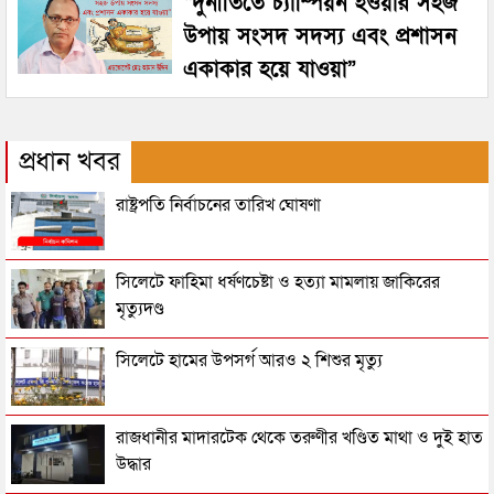
“দুর্নীতিতে চ্যাম্পিয়ন হওয়ার সহজ
উপায় সংসদ সদস্য এবং প্রশাসন
একাকার হয়ে যাওয়া”
প্রধান খবর
রাষ্ট্রপতি নির্বাচনের তারিখ ঘোষণা
সিলেটে ফাহিমা ধর্ষণচেষ্টা ও হত্যা মামলায় জাকিরের
মৃত্যুদণ্ড
সিলেটে হামের উপসর্গ আরও ২ শিশুর মৃত্যু
রাজধানীর মাদারটেক থেকে তরুণীর খণ্ডিত মাথা ও দুই হাত
উদ্ধার