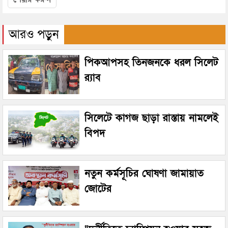
আরও পড়ুন
পিকআপসহ তিনজনকে ধরল সিলেট
র‌্যাব
সিলেটে কাগজ ছাড়া রাস্তায় নামলেই
বিপদ
নতুন কর্মসূচির ঘোষণা জামায়াত
জোটের