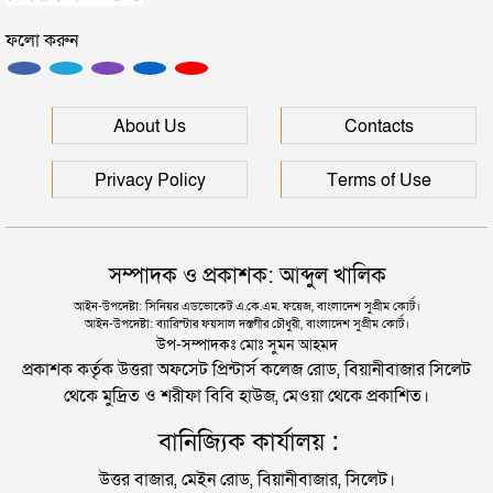
সিলেটে ফাহিমা ধর্ষণচেষ্টা ও হত্যা মামলায় জাকিরের
ফলো করুন
মৃত্যুদণ্ড
সিলেটের মাস্টারপ্ল্যান বাস্তবায়নে ঢাকায় উচ্চপর্যায়ে যা হল
সিলেটে হামের উপসর্গ আরও ২ শিশুর মৃত্যু
About Us
Contacts
দুই তরুণীকে তুলে নিয়ে ধর্ষণ, ৬ যুবককে যে শাস্তি দিলে
আদালত
রাজধানীর মাদারটেক থেকে তরুণীর খণ্ডিত মাথা ও দুই হাত
Privacy Policy
Terms of Use
উদ্ধার
যুক্তরাজ্যে বাংলাদেশিদের মধ্যে ৯৫ শতাংশই সিলেটি
দিল্লিতে শেখ হাসিনার বক্তব্য দেওয়া নিয়ে পররাষ্ট্র
সম্পাদক ও প্রকাশক: আব্দুল খালিক
মন্ত্রণালয়ের ক্ষোভ
সিলেটে বিচার নিয়ে হতাশ ৬ শহীদ পরিবার
আইন-উপদেষ্টা: সিনিয়র এডভোকেট এ.কে.এম. ফয়েজ, বাংলাদেশ সুপ্রীম কোর্ট।
আইন-উপদেষ্টা: ব্যারিস্টার ফয়সাল দস্তগীর চৌধুরী, বাংলাদেশ সুপ্রীম কোর্ট।
সিলেটের সাবেক মন্ত্রী-এমপিরা কে কোথায়?
উপ-সম্পাদকঃ মোঃ সুমন আহমদ
প্রকাশক কর্তৃক উত্তরা অফসেট প্রিন্টার্স কলেজ রোড, বিয়ানীবাজার সিলেট
থেকে মুদ্রিত ও শরীফা বিবি হাউজ, মেওয়া থেকে প্রকাশিত।
জুলাই আন্দোলন ছাত্র-জনতার বীরত্বের স্মারকস্তম্ভ:
বানিজ্যিক কার্যালয় :
বিয়ানীবাজারের ইউএনও
উত্তর বাজার, মেইন রোড, বিয়ানীবাজার, সিলেট।