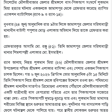
সিলেটের মৌলভীবাজার জেলার শ্রীমঙ্গলে বাস-পিকআপ সংঘর্ষে লুকমান
মিয়া হত্যার ঘটনায় একজনকে জামালপুর থেকে গ্রেফতার করেছে র‌্যাপিড
এ্যাকশন ব্যাটালিয়ন (র‌্যাব-৯ ও র‌্যাব-১৪)।
বুধবার (২৪ জুন) আনুমানিক রাত ৯টার দিকে জামালপুর জেলার সরিষাবাড়ী
থানাধীন বাউসী পপুলার মোড় এলাকায় অভিযান দিয়ে তাকে গ্রেফতার করা
হয়।
গ্রেফতারকৃত আসামি মো. রঞ্জু (৫১)। তিনি জামালপুর জেলার সরিষাবাড়ী
থানার শিমলাপল্লী এলাকার মো. ইসমাইল।
র‌্যাব জানায়, নিহত লুকমান মিয়া (২৬) মৌলভীবাজার জেলার শ্রীমঙ্গল
উপজেলার পশ্চিম শ্রীমঙ্গল এলাকার বাসিন্দা এবং পেশায় একজন পিকআপ
চালক ছিলেন। গত ৬ জুন ২০২৬ খ্রিস্টাব্দ ভোর আনুমানিক ৫টা ১৫ মিনিটে
তিনি পিকআপ নিয়ে শ্রীমঙ্গল থেকে হবিগঞ্জের উদ্দেশে রওনা হন। পথিমধ্যে
শ্রীমঙ্গল থানাধীন সাতগাঁও ত্রিমোহনা এলাকায় পৌঁছালে মৌলভীবাজারগামী
একটি যাত্রীবাহী বাস বেপরোয়া গতিতে এসে তার পিকআপকে সজোরে
ধাক্কা দেয়। এতে পিকআপটি দুমড়ে-মুচড়ে যায় এবং লুকমান মিয়া মাথাসহ
শরীরের বিভিন্ন স্থানে গুরুতর আঘাতপ্রাপ্ত হন। দুর্ঘটনার পর বাসচালক গাড়ি
ফেলে ঘটনাস্থল থেকে পালিয়ে যায়। পরে স্থানীয় লোকজন গুরুতর আহত