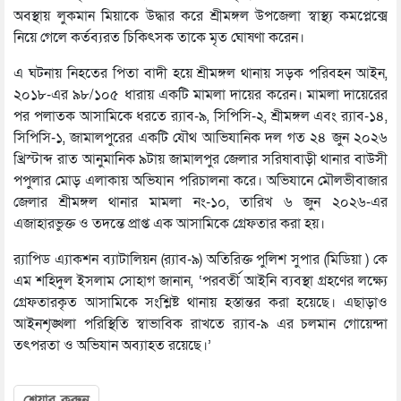
অবস্থায় লুকমান মিয়াকে উদ্ধার করে শ্রীমঙ্গল উপজেলা স্বাস্থ্য কমপ্লেক্সে
নিয়ে গেলে কর্তব্যরত চিকিৎসক তাকে মৃত ঘোষণা করেন।
এ ঘটনায় নিহতের পিতা বাদী হয়ে শ্রীমঙ্গল থানায় সড়ক পরিবহন আইন,
২০১৮-এর ৯৮/১০৫ ধারায় একটি মামলা দায়ের করেন। মামলা দায়েরের
পর পলাতক আসামিকে ধরতে র‌্যাব-৯, সিপিসি-২, শ্রীমঙ্গল এবং র‌্যাব-১৪,
সিপিসি-১, জামালপুরের একটি যৌথ আভিযানিক দল গত ২৪ জুন ২০২৬
খ্রিস্টাব্দ রাত আনুমানিক ৯টায় জামালপুর জেলার সরিষাবাড়ী থানার বাউসী
পপুলার মোড় এলাকায় অভিযান পরিচালনা করে। অভিযানে মৌলভীবাজার
জেলার শ্রীমঙ্গল থানার মামলা নং-১০, তারিখ ৬ জুন ২০২৬-এর
এজাহারভুক্ত ও তদন্তে প্রাপ্ত এক আসামিকে গ্রেফতার করা হয়।
র‌্যাপিড এ্যাকশন ব্যাটালিয়ন (র‌্যাব-৯) অতিরিক্ত পুলিশ সুপার (মিডিয়া ) কে
এম শহিদুল ইসলাম সোহাগ জানান, ‘পরবর্তী আইনি ব্যবস্থা গ্রহণের লক্ষ্যে
গ্রেফতারকৃত আসামিকে সংশ্লিষ্ট থানায় হস্তান্তর করা হয়েছে। এছাড়াও
আইনশৃঙ্খলা পরিস্থিতি স্বাভাবিক রাখতে র‌্যাব-৯ এর চলমান গোয়েন্দা
তৎপরতা ও অভিযান অব্যাহত রয়েছে।’
শেয়ার করুন