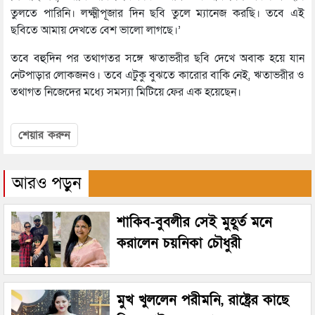
তুলতে পারিনি। লক্ষ্মীপূজার দিন ছবি তুলে ম্যানেজ করছি। তবে এই
ছবিতে আমায় দেখতে বেশ ভালো লাগছে।’
তবে বহুদিন পর তথাগতর সঙ্গে ঋতাভরীর ছবি দেখে অবাক হয়ে যান
নেটপাড়ার লোকজনও। তবে এটুকু বুঝতে কারোর বাকি নেই, ঋতাভরীর ও
তথাগত নিজেদের মধ্যে সমস্যা মিটিয়ে ফের এক হয়েছেন।
শেয়ার করুন
আরও পড়ুন
শাকিব-বুবলীর সেই মুহূর্ত মনে
করালেন চয়নিকা চৌধুরী
মুখ খুললেন পরীমনি, রাষ্ট্রের কাছে