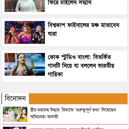
ফিরে চাইলেন সম্মান
বিশ্বকাপ ফাইনালের মঞ্চ মাতাবেন
যারা
কোক স্টুডিও বাংলা: বিতর্কিত
গানটি নিয়ে যা বললেন ভারতীয়
গায়িকা
বিনোদন
স্ত্রীর মরদেহ উদ্ধার: রিমান্ডে ‘গুরুত্বপূর্ণ তথ্য’ দিয়েছেন
অভিনেতা আলভী