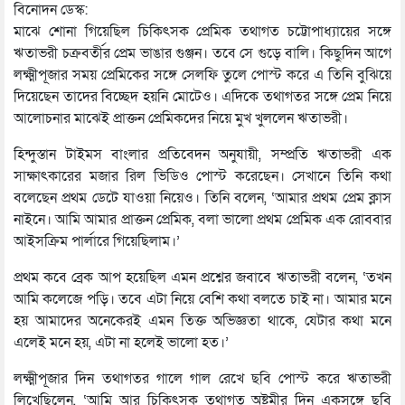
বিনোদন ডেস্ক:
মাঝে শোনা গিয়েছিল চিকিৎসক প্রেমিক তথাগত চট্টোপাধ্যায়ের সঙ্গে
ঋতাভরী চক্রবর্তীর প্রেম ভাঙার গুঞ্জন। তবে সে গুড়ে বালি। কিছুদিন আগে
লক্ষ্মীপূজার সময় প্রেমিকের সঙ্গে সেলফি তুলে পোস্ট করে এ তিনি বুঝিয়ে
দিয়েছেন তাদের বিচ্ছেদ হয়নি মোটেও। এদিকে তথাগতর সঙ্গে প্রেম নিয়ে
আলোচনার মাঝেই প্রাক্তন প্রেমিকদের নিয়ে মুখ খুললেন ঋতাভরী।
হিন্দুস্তান টাইমস বাংলার প্রতিবেদন অনুযায়ী, সম্প্রতি ঋতাভরী এক
সাক্ষাৎকারের মজার রিল ভিডিও পোস্ট করেছেন। সেখানে তিনি কথা
বলেছেন প্রথম ডেটে যাওয়া নিয়েও। তিনি বলেন, ‘আমার প্রথম প্রেম ক্লাস
নাইনে। আমি আমার প্রাক্তন প্রেমিক, বলা ভালো প্রথম প্রেমিক এক রোববার
আইসক্রিম পার্লারে গিয়েছিলাম।’
প্রথম কবে ব্রেক আপ হয়েছিল এমন প্রশ্নের জবাবে ঋতাভরী বলেন, ‘তখন
আমি কলেজে পড়ি। তবে এটা নিয়ে বেশি কথা বলতে চাই না। আমার মনে
হয় আমাদের অনেকেরই এমন তিক্ত অভিজ্ঞতা থাকে, যেটার কথা মনে
এলেই মনে হয়, এটা না হলেই ভালো হত।’
লক্ষ্মীপূজার দিন তথাগতর গালে গাল রেখে ছবি পোস্ট করে ঋতাভরী
লিখেছিলেন, ‘আমি আর চিকিৎসক তথাগত অষ্টমীর দিন একসঙ্গে ছবি