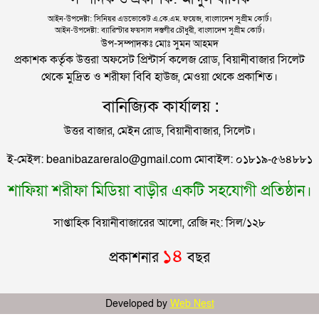
পপতারকা রিহানার বাড়িতে গুলি, নারী আটক
আইন-উপদেষ্টা: সিনিয়র এডভোকেট এ.কে.এম. ফয়েজ, বাংলাদেশ সুপ্রীম কোর্ট।
আইন-উপদেষ্টা: ব্যারিস্টার ফয়সাল দস্তগীর চৌধুরী, বাংলাদেশ সুপ্রীম কোর্ট।
মালয়েশিয়ায় সহকর্মীদের আঘাতে প্রাণ গেল ৩ বাংলাদেশির
উপ-সম্পাদকঃ মোঃ সুমন আহমদ
প্রকাশক কর্তৃক উত্তরা অফসেট প্রিন্টার্স কলেজ রোড, বিয়ানীবাজার সিলেট
থেকে মুদ্রিত ও শরীফা বিবি হাউজ, মেওয়া থেকে প্রকাশিত।
আলিয়া মাদ্রাসায় ছাত্রদল-শিবির সংঘর্ষ, হাতে পাইপ মাথায়
বানিজ্যিক কার্যালয় :
হেলমেট পড়ে মাঠে যুবদল নেতা নয়ন
উত্তর বাজার, মেইন রোড, বিয়ানীবাজার, সিলেট।
ছাত্রদলকে ‘রক্ষায়’ মাঠে নামলেন যুবদল নেতা রবিউল
ই-মেইল: beanibazareralo@gmail.com মোবাইল: ০১৮১৯-৫৬৪৮৮১
শাফিয়া শরীফা মিডিয়া বাড়ীর একটি সহযোগী প্রতিষ্ঠান।
আব্দুল্লাহ হত্যা কাণ্ড, সিলেট র‌্যাব ধরল মালেককে
সাপ্তাহিক বিয়ানীবাজারের আলো, রেজি নং: সিল/১২৮
শাল্লায় ওয়ারেন্টভুক্ত আসামী তাজেল গ্রেফতার
১৪
প্রকাশনার
বছর
সিলেটের কদমতলী থেকে আটক ৭ জন
Developed by
Web Nest