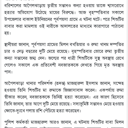
বরিশালের আগৈলঝাড়ায় তৃতীয় সন্তানও কন্যা হওয়ায় তাকে শ্বাসরোধে
হত্যার অভিযোগ উঠেছে মায়ের বিরুদ্ধে। আজ বৃহস্পতিবার সকালে
উপজেলার বাকাল ইউনিয়নের পূর্বপয়সা গ্রামে এ ঘটনা ঘটে। পরে শিশুটির
বাবার করা মামলায় ওই নারীকে আদালতের মাধ্যমে কারাগারে পাঠানো
হয়।
স্থানীয়রা জানান, পূর্বপয়সা গ্রামের মিলন বখতিয়ার ও রুমা খানম দম্পতির
চার ও দেড় বছরের দুটি মেয়ে রয়েছে। বৃহস্পতিবার ভোরে রুমা তৃতীয়
কন্যা সন্তানের জম্ম দেন। জন্মের পর ধাত্রী শিশুটিকে সুস্থ অবস্থায় রেখে
গেলেও সকালে এক প্রতিবেশী নবজাতককে দেখতে গিয়ে মৃত অবস্থায়
পান।
আগৈলঝাড়া থানার পরিদর্শক (তদন্ত) মাজহারুল ইসলাম জানান, সন্দেহ
হওয়ায় তিনি শিশুটির মা রুমাকে জিজ্ঞাসাবাদ করেন। একপর্যায় রুমা
স্বীকার করেন, নবজাতককে তিনিই হত্যা করেছেন। এর কারণ হিসেবে
তিনি জানান, তার আগে দুটি মেয়ে রয়েছে। সদ্যভূমিষ্ট সন্তানও মেয়ে হওয়ায়
ক্ষোভে-দুঃখে গলায় রশি পেঁচিয়ে হত্যা করেছেন।
পুলিশ কর্মকর্তা মাজহারুল আরও জানান, এ ঘটনায় শিশুটির বাবা মিলন