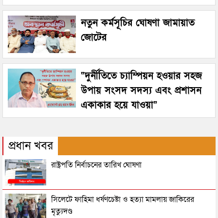
নতুন কর্মসূচির ঘোষণা জামায়াত
জোটের
“দুর্নীতিতে চ্যাম্পিয়ন হওয়ার সহজ
উপায় সংসদ সদস্য এবং প্রশাসন
একাকার হয়ে যাওয়া”
প্রধান খবর
রাষ্ট্রপতি নির্বাচনের তারিখ ঘোষণা
সিলেটে ফাহিমা ধর্ষণচেষ্টা ও হত্যা মামলায় জাকিরের
মৃত্যুদণ্ড