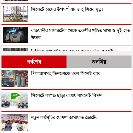
সিলেটে হামের উপসর্গ আরও ২ শিশুর মৃত্যু
রাজধানীর মাদারটেক থেকে তরুণীর খণ্ডিত মাথা ও দুই হাত
উদ্ধার
দিল্লিতে শেখ হাসিনার বক্তব্য দেওয়া নিয়ে পররাষ্ট্র
মন্ত্রণালয়ের ক্ষোভ
সর্বশেষ
জনপ্রিয়
সিলেটের সাবেক মন্ত্রী-এমপিরা কে কোথায়?
পিকআপসহ তিনজনকে ধরল সিলেট র‌্যাব
জুলাই আন্দোলন ছাত্র-জনতার বীরত্বের স্মারকস্তম্ভ:
সিলেটে কাগজ ছাড়া রাস্তায় নামলেই বিপদ
বিয়ানীবাজারের ইউএনও
সিলেটের জোড়া ব্রিজের পাশ থেকে আটক ফরহাদ- বাদশা
নতুন কর্মসূচির ঘোষণা জামায়াত জোটের