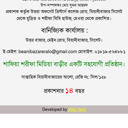
সিলেটের সাবেক মন্ত্রী-এমপিরা কে কোথায়?
উপ-সম্পাদকঃ মোঃ সুমন আহমদ
প্রকাশক কর্তৃক উত্তরা অফসেট প্রিন্টার্স কলেজ রোড, বিয়ানীবাজার সিলেট
থেকে মুদ্রিত ও শরীফা বিবি হাউজ, মেওয়া থেকে প্রকাশিত।
জুলাই আন্দোলন ছাত্র-জনতার বীরত্বের স্মারকস্তম্ভ:
বানিজ্যিক কার্যালয় :
বিয়ানীবাজারের ইউএনও
উত্তর বাজার, মেইন রোড, বিয়ানীবাজার, সিলেট।
সিলেটের জোড়া ব্রিজের পাশ থেকে আটক ফরহাদ- বাদশা
ই-মেইল: beanibazareralo@gmail.com মোবাইল: ০১৮১৯-৫৬৪৮৮১
শাফিয়া শরীফা মিডিয়া বাড়ীর একটি সহযোগী প্রতিষ্ঠান।
সিলেটে সড়ক দুর্ঘটনায় প্রাণ গেল যুবকের
সাপ্তাহিক বিয়ানীবাজারের আলো, রেজি নং: সিল/১২৮
ইউনূসকে সঙ্গে নিয়ে জুলাই স্মৃতি জাদুঘর উদ্বোধন করলেন
১৪
প্রকাশনার
বছর
প্রধানমন্ত্রী
সিলেটে আরও দুইজনের মৃত্যু, হাসপাতালে ৩ শতাধিক
Developed by
Web Nest