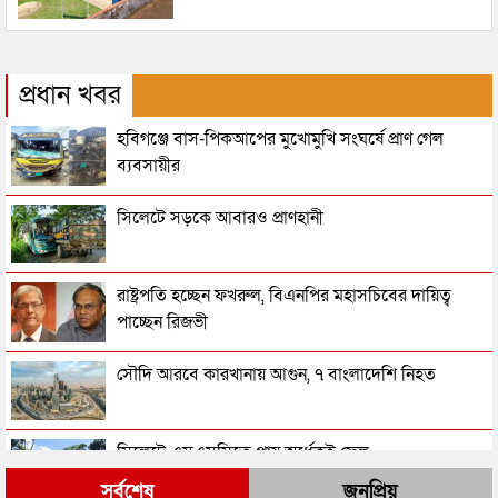
প্রধান খবর
হবিগঞ্জে বাস-পিকআপের মুখোমুখি সংঘর্ষে প্রাণ গেল
ব্যবসায়ীর
সিলেটে সড়কে আবারও প্রাণহানী
রাষ্ট্রপতি হচ্ছেন ফখরুল, বিএনপির মহাসচিবের দায়িত্ব
পাচ্ছেন রিজভী
সৌদি আরবে কারখানায় আগুন, ৭ বাংলাদেশি নিহত
সিলেটে এসএসসিতে প্রায় অর্ধেকই ফেল
সর্বশেষ
জনপ্রিয়