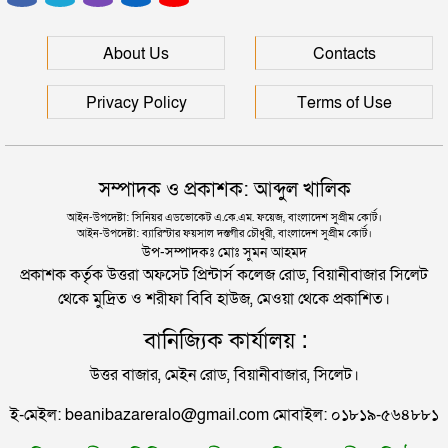
সিলেটে পুলিশের অ্যাকশন, ৪৮ জন গ্রেপ্তার
রাষ্ট্রপতি হচ্ছেন ফখরুল, বিএনপির মহাসচিবের দায়িত্ব
পাচ্ছেন রিজভী
About Us
Contacts
সিলেটে সেই দুই বাস চালকের বিরুদ্ধে মামলা
সৌদি আরবে কারখানায় আগুন, ৭ বাংলাদেশি নিহত
Privacy Policy
Terms of Use
মানবপাচার নিয়ে সিলেটের ডিবির হাওরে সংঘর্ষ
সিলেটে এসএসসিতে প্রায় অর্ধেকই ফেল
সম্পাদক ও প্রকাশক: আব্দুল খালিক
সিলেটে স্বামী উপপরিচালক ক্ষমতার কেন্দ্রে স্ত্রী!
আইন-উপদেষ্টা: সিনিয়র এডভোকেট এ.কে.এম. ফয়েজ, বাংলাদেশ সুপ্রীম কোর্ট।
আইন-উপদেষ্টা: ব্যারিস্টার ফয়সাল দস্তগীর চৌধুরী, বাংলাদেশ সুপ্রীম কোর্ট।
যেসব কারণে সিলেট-ঢাকা মহাসড়ক মৃত্যু ফাঁদ
উপ-সম্পাদকঃ মোঃ সুমন আহমদ
প্রকাশক কর্তৃক উত্তরা অফসেট প্রিন্টার্স কলেজ রোড, বিয়ানীবাজার সিলেট
থেকে মুদ্রিত ও শরীফা বিবি হাউজ, মেওয়া থেকে প্রকাশিত।
ইলিয়াস আলী গুম: বিমানবাহিনীর কর্মকর্তার বিরুদ্ধে গ্রেপ্তারি
বানিজ্যিক কার্যালয় :
পরোয়ানা
উত্তর বাজার, মেইন রোড, বিয়ানীবাজার, সিলেট।
১০ বছরের জ্বালানি পরিকল্পনা সংসদে তুলে ধরবে সরকার :
ই-মেইল: beanibazareralo@gmail.com মোবাইল: ০১৮১৯-৫৬৪৮৮১
প্রধানমন্ত্রী