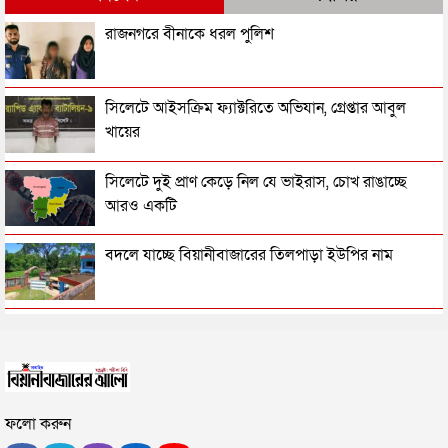
যেসব কারণে সিলেট-ঢাকা মহাসড়ক মৃত্যু ফাঁদ
রাজনগরে বীনাকে ধরল পুলিশ
ইলিয়াস আলী গুম: বিমানবাহিনীর কর্মকর্তার বিরুদ্ধে গ্রেপ্তারি
সিলেটে আইসক্রিম ফ্যাক্টরিতে অভিযান, গ্রেপ্তার আবুল
পরোয়ানা
খায়ের
১০ বছরের জ্বালানি পরিকল্পনা সংসদে তুলে ধরবে সরকার :
সিলেটে দুই প্রাণ কেড়ে নিল যে ভাইরাস, চোখ রাঙাচ্ছে
প্রধানমন্ত্রী
আরও একটি
রাষ্ট্রপতি পদে মির্জা ফখরুলের নাম চূড়ান্ত
বদলে যাচ্ছে বিয়ানীবাজারের তিলপাড়া ইউপির নাম
সুনির্দিষ্ট মামলা ছাড়া খায়রুল হককে গ্রেপ্তার-হয়রানি না করার
হবিগঞ্জে বাস-পিকআপের মুখোমুখি সংঘর্ষে প্রাণ গেল
হাইকোর্টের আদেশ বহাল
ব্যবসায়ীর
ভাগনের সাথে চলে গেছেন স্ত্রী, দুধ দিয়ে গোসল করলেন
সিলেটে সড়কে আবারও প্রাণহানী
স্বামী
ফলো করুন