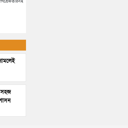
গণগ্রেফতারসহ
নিয়ে পররাষ্ট্র মন্ত্রণালয়ের ক্ষোভ
হাইকোর্টের রায়: সংবিধানে ফিরলো
গণভোট ও তত্ত্বাবধায়ক সরকার
সিলেটের সাবেক মন্ত্রী-এমপিরা কে
ব্যবস্থা
কোথায়?
জুলাই আন্দোলন ছাত্র-জনতার
বীরত্বের স্মারকস্তম্ভ: বিয়ানীবাজারের
ইউএনও
সিলেটের জোড়া ব্রিজের পাশ থেকে
 নামলেই
আটক ফরহাদ- বাদশা
সিলেটে সড়ক দুর্ঘটনায় প্রাণ গেল
যুবকের
র সহজ
রশাসন
ইউনূসকে সঙ্গে নিয়ে জুলাই স্মৃতি
জাদুঘর উদ্বোধন করলেন প্রধানমন্ত্রী
সিলেটে আরও দুইজনের মৃত্যু,