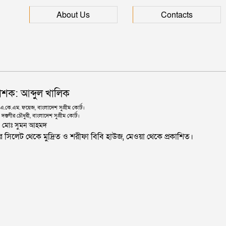
About Us
Contacts
াশক: আব্দুল খালিক
কে.এম. ফয়েজ, বাংলাদেশ সুপ্রীম কোর্ট।
দস্তগীর চৌধুরী, বাংলাদেশ সুপ্রীম কোর্ট।
ঃ মোঃ সুমন আহমদ
জার সিলেট থেকে মুদ্রিত ও শরীফা বিবি হাউজ, মেওয়া থেকে প্রকাশিত।