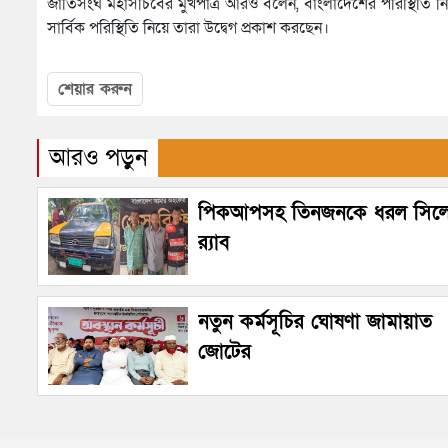
জাতিসংঘ মহাসচিবের মুখপাত্র আরও বলেন, বাংলাদেশের পরিস্থিতি 
সার্বিক পরিস্থিতি নিয়ে তারা উদ্বেগ প্রকাশ করছেন।
শেয়ার করুন
আরও পড়ুন
পিকআপসহ তিনজনকে ধরল সিল
র‌্যাব
নতুন কর্মসূচির ঘোষণা জামায়াত
জোটের