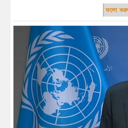
ফলো করু