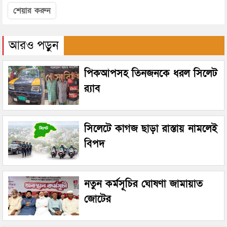
শেয়ার করুন
আরও পড়ুন
পিকআপসহ তিনজনকে ধরল সিলেট
র‌্যাব
সিলেটে কাগজ ছাড়া রাস্তায় নামলেই
বিপদ
নতুন কর্মসূচির ঘোষণা জামায়াত
জোটের