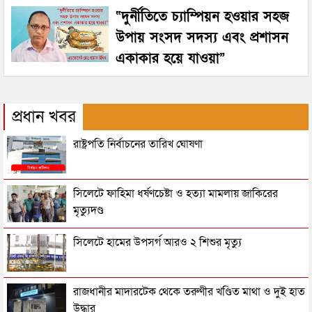
“দুর্নীতিতে চ্যাম্পিয়ন হওয়ার সহজ
উপায় সংসদ সদস্য এবং প্রশাসন
একাকার হয়ে যাওয়া”
প্রধান খবর
রাষ্ট্রপতি নির্বাচনের তারিখ ঘোষণা
সিলেটে ফাহিমা ধর্ষণচেষ্টা ও হত্যা মামলায় জাকিরের
মৃত্যুদণ্ড
সিলেটে হামের উপসর্গ আরও ২ শিশুর মৃত্যু
রাজধানীর মাদারটেক থেকে তরুণীর খণ্ডিত মাথা ও দুই হাত
উদ্ধার