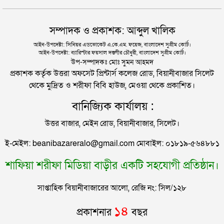
যুক্তরাজ্যে বাংলাদেশিদের মধ্যে ৯৫ শতাংশই সিলেটি
দিল্লিতে শেখ হাসিনার বক্তব্য দেওয়া নিয়ে পররাষ্ট্র
সম্পাদক ও প্রকাশক: আব্দুল খালিক
মন্ত্রণালয়ের ক্ষোভ
সিলেটে বিচার নিয়ে হতাশ ৬ শহীদ পরিবার
আইন-উপদেষ্টা: সিনিয়র এডভোকেট এ.কে.এম. ফয়েজ, বাংলাদেশ সুপ্রীম কোর্ট।
আইন-উপদেষ্টা: ব্যারিস্টার ফয়সাল দস্তগীর চৌধুরী, বাংলাদেশ সুপ্রীম কোর্ট।
সিলেটের সাবেক মন্ত্রী-এমপিরা কে কোথায়?
উপ-সম্পাদকঃ মোঃ সুমন আহমদ
প্রকাশক কর্তৃক উত্তরা অফসেট প্রিন্টার্স কলেজ রোড, বিয়ানীবাজার সিলেট
থেকে মুদ্রিত ও শরীফা বিবি হাউজ, মেওয়া থেকে প্রকাশিত।
জুলাই আন্দোলন ছাত্র-জনতার বীরত্বের স্মারকস্তম্ভ:
বানিজ্যিক কার্যালয় :
বিয়ানীবাজারের ইউএনও
উত্তর বাজার, মেইন রোড, বিয়ানীবাজার, সিলেট।
সিলেটের জোড়া ব্রিজের পাশ থেকে আটক ফরহাদ- বাদশা
ই-মেইল: beanibazareralo@gmail.com মোবাইল: ০১৮১৯-৫৬৪৮৮১
শাফিয়া শরীফা মিডিয়া বাড়ীর একটি সহযোগী প্রতিষ্ঠান।
সিলেটে সড়ক দুর্ঘটনায় প্রাণ গেল যুবকের
সাপ্তাহিক বিয়ানীবাজারের আলো, রেজি নং: সিল/১২৮
ইউনূসকে সঙ্গে নিয়ে জুলাই স্মৃতি জাদুঘর উদ্বোধন করলেন
১৪
প্রকাশনার
বছর
প্রধানমন্ত্রী