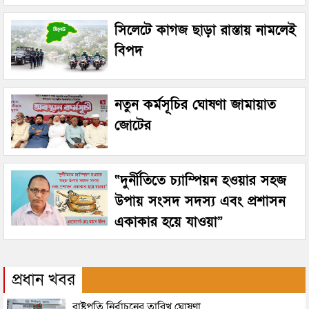
সিলেটে কাগজ ছাড়া রাস্তায় নামলেই
বিপদ
নতুন কর্মসূচির ঘোষণা জামায়াত
জোটের
“দুর্নীতিতে চ্যাম্পিয়ন হওয়ার সহজ
উপায় সংসদ সদস্য এবং প্রশাসন
একাকার হয়ে যাওয়া”
প্রধান খবর
রাষ্ট্রপতি নির্বাচনের তারিখ ঘোষণা