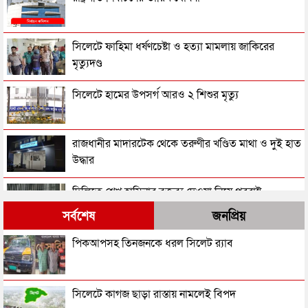
সিলেটে ফাহিমা ধর্ষণচেষ্টা ও হত্যা মামলায় জাকিরের
মৃত্যুদণ্ড
সিলেটে হামের উপসর্গ আরও ২ শিশুর মৃত্যু
রাজধানীর মাদারটেক থেকে তরুণীর খণ্ডিত মাথা ও দুই হাত
উদ্ধার
দিল্লিতে শেখ হাসিনার বক্তব্য দেওয়া নিয়ে পররাষ্ট্র
মন্ত্রণালয়ের ক্ষোভ
সর্বশেষ
জনপ্রিয়
সিলেটের সাবেক মন্ত্রী-এমপিরা কে কোথায়?
পিকআপসহ তিনজনকে ধরল সিলেট র‌্যাব
জুলাই আন্দোলন ছাত্র-জনতার বীরত্বের স্মারকস্তম্ভ:
সিলেটে কাগজ ছাড়া রাস্তায় নামলেই বিপদ
বিয়ানীবাজারের ইউএনও