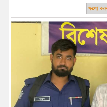
ফলো করু