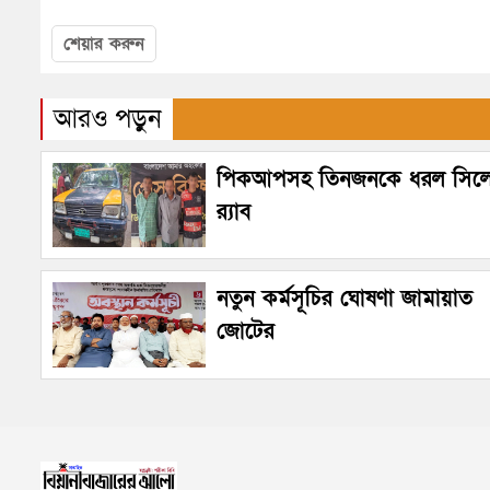
শেয়ার করুন
আরও পড়ুন
পিকআপসহ তিনজনকে ধরল সিল
র‌্যাব
নতুন কর্মসূচির ঘোষণা জামায়াত
জোটের