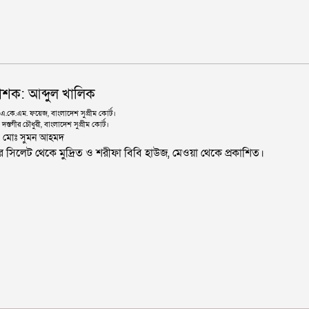
াশক: আব্দুল খালিক
কে.এম. ফয়েজ, বাংলাদেশ সুপ্রীম কোর্ট।
দস্তগীর চৌধুরী, বাংলাদেশ সুপ্রীম কোর্ট।
ঃ মোঃ সুমন আহমদ
জার সিলেট থেকে মুদ্রিত ও শরীফা বিবি হাউজ, মেওয়া থেকে প্রকাশিত।