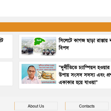
েট
সিলেটে কাগজ ছাড়া রাস্তায়
বিপদ
“দুর্নীতিতে চ্যাম্পিয়ন হওয়া
উপায় সংসদ সদস্য এবং প্
একাকার হয়ে যাওয়া”
About Us
Contacts