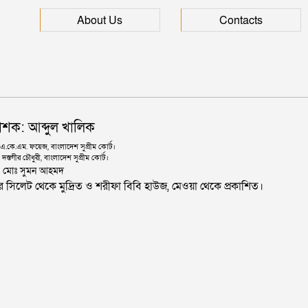
About Us
Contacts
াশক: আব্দুল খালিক
কে.এম. ফয়েজ, বাংলাদেশ সুপ্রীম কোর্ট।
দস্তগীর চৌধুরী, বাংলাদেশ সুপ্রীম কোর্ট।
ঃ মোঃ সুমন আহমদ
জার সিলেট থেকে মুদ্রিত ও শরীফা বিবি হাউজ, মেওয়া থেকে প্রকাশিত।