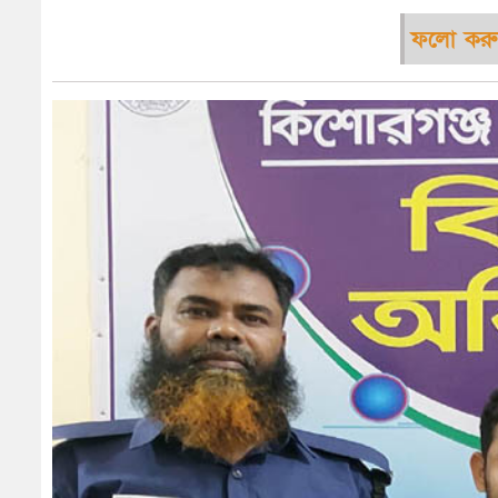
ফলো করু