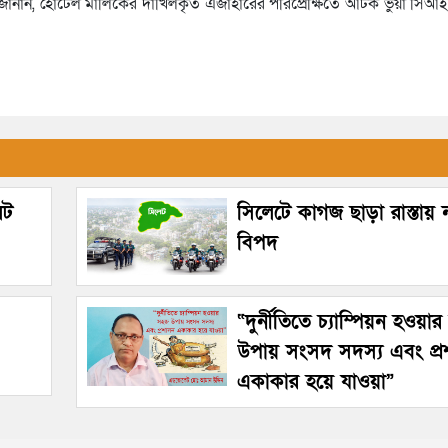
ে জানান, হোটেল মালিকের দাখিলকৃত এজাহারের পরিপ্রেক্ষিতে আটক ভুয়া সি
েট
সিলেটে কাগজ ছাড়া রাস্তায়
বিপদ
“দুর্নীতিতে চ্যাম্পিয়ন হওয়া
উপায় সংসদ সদস্য এবং প্
একাকার হয়ে যাওয়া”