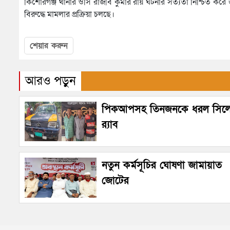
কিশোরগঞ্জ থানার ওসি রাজীব কুমার রায় ঘটনার সত্যতা নিশ্চিত কর
বিরুদ্ধে মামলার প্রক্রিয়া চলছে।
শেয়ার করুন
আরও পড়ুন
পিকআপসহ তিনজনকে ধরল সিল
র‌্যাব
নতুন কর্মসূচির ঘোষণা জামায়াত
জোটের