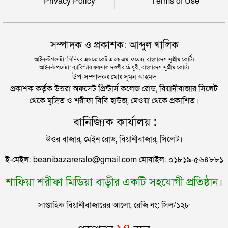
রাজধানীর মাদারটেক থেকে তরুণীর খণ্ডিত মাথা ও দুই হাত
Privacy Policy
Terms of Use
উদ্ধার
ফ্রান্সকে হারিয়ে বিশ্বকাপের ফাইনালে অপ্রতিরোধ্য স্পেন
দিল্লিতে শেখ হাসিনার বক্তব্য দেওয়া নিয়ে পররাষ্ট্র
সম্পাদক ও প্রকাশক: আব্দুল খালিক
মন্ত্রণালয়ের ক্ষোভ
রেফারিকে মেসি বললেন, ‘আমাকে সম্মান দিয়ে কথা বলো’
আইন-উপদেষ্টা: সিনিয়র এডভোকেট এ.কে.এম. ফয়েজ, বাংলাদেশ সুপ্রীম কোর্ট।
আইন-উপদেষ্টা: ব্যারিস্টার ফয়সাল দস্তগীর চৌধুরী, বাংলাদেশ সুপ্রীম কোর্ট।
সিলেটের সাবেক মন্ত্রী-এমপিরা কে কোথায়?
উপ-সম্পাদকঃ মোঃ সুমন আহমদ
প্রকাশক কর্তৃক উত্তরা অফসেট প্রিন্টার্স কলেজ রোড, বিয়ানীবাজার সিলেট
থেকে মুদ্রিত ও শরীফা বিবি হাউজ, মেওয়া থেকে প্রকাশিত।
জুলাই আন্দোলন ছাত্র-জনতার বীরত্বের স্মারকস্তম্ভ:
বানিজ্যিক কার্যালয় :
বিয়ানীবাজারের ইউএনও
উত্তর বাজার, মেইন রোড, বিয়ানীবাজার, সিলেট।
সিলেটের জোড়া ব্রিজের পাশ থেকে আটক ফরহাদ- বাদশা
ই-মেইল: beanibazareralo@gmail.com মোবাইল: ০১৮১৯-৫৬৪৮৮১
শাফিয়া শরীফা মিডিয়া বাড়ীর একটি সহযোগী প্রতিষ্ঠান।
সিলেটে সড়ক দুর্ঘটনায় প্রাণ গেল যুবকের
সাপ্তাহিক বিয়ানীবাজারের আলো, রেজি নং: সিল/১২৮
ইউনূসকে সঙ্গে নিয়ে জুলাই স্মৃতি জাদুঘর উদ্বোধন করলেন