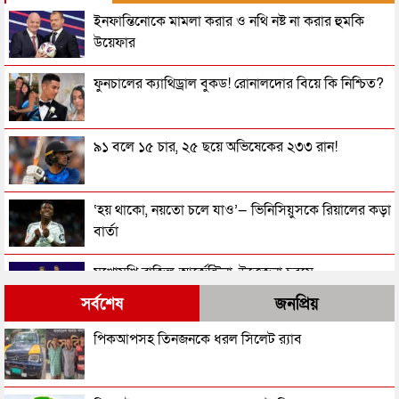
ইনফান্তিনোকে মামলা করার ও নথি নষ্ট না করার হুমকি
উয়েফার
ফুনচালের ক্যাথিড্রাল বুকড! রোনালদোর বিয়ে কি নিশ্চিত?
৯১ বলে ১৫ চার, ২৫ ছয়ে অভিষেকের ২৩৩ রান!
‘হয় থাকো, নয়তো চলে যাও’— ভিনিসিয়ুসকে রিয়ালের কড়া
বার্তা
মুখোমুখি ব্রাজিল-আর্জেন্টিনা, উত্তেজনা চরমে
সর্বশেষ
জনপ্রিয়
আর্জেন্টিনার বি রু দ্ধে প্রচারণায় কারা টাকা ঢালছে জানালেন
পিকআপসহ তিনজনকে ধরল সিলেট র‌্যাব
দেশটির প্রেসিডেন্ট
বিশ্বকাপের পর মাঠে নেমেই জোড়া গোল নেইমারের