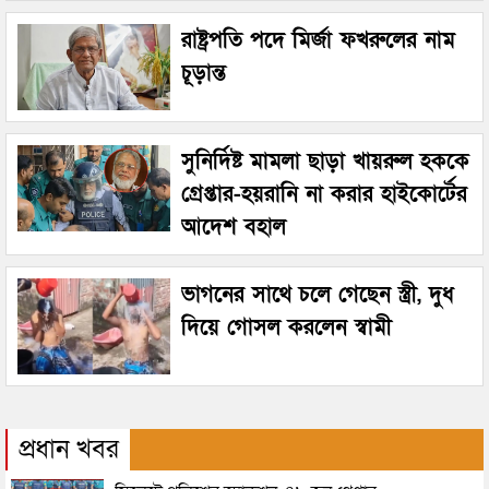
রাষ্ট্রপতি পদে মির্জা ফখরুলের নাম
চূড়ান্ত
সুনির্দিষ্ট মামলা ছাড়া খায়রুল হককে
গ্রেপ্তার-হয়রানি না করার হাইকোর্টের
আদেশ বহাল
ভাগনের সাথে চলে গেছেন স্ত্রী, দুধ
দিয়ে গোসল করলেন স্বামী
প্রধান খবর