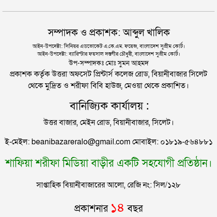
মহেশখালীর মাতারবাড়িতে পৌঁছেছেন প্রধানমন্ত্রী
হবিগঞ্জে মহাসড়কে ত্রিমুখী সংঘর্ষে প্রাণ গেল ২ জনের
সম্পাদক ও প্রকাশক: আব্দুল খালিক
হেলিকপ্টারে মহেশখালীর পথে প্রধানমন্ত্রী
আইন-উপদেষ্টা: সিনিয়র এডভোকেট এ.কে.এম. ফয়েজ, বাংলাদেশ সুপ্রীম কোর্ট।
আইন-উপদেষ্টা: ব্যারিস্টার ফয়সাল দস্তগীর চৌধুরী, বাংলাদেশ সুপ্রীম কোর্ট।
সিলেটে বিদ্যুৎস্পৃষ্টে প্রাণ গেল সিসিক কর্মীর
উপ-সম্পাদকঃ মোঃ সুমন আহমদ
প্রকাশক কর্তৃক উত্তরা অফসেট প্রিন্টার্স কলেজ রোড, বিয়ানীবাজার সিলেট
থেকে মুদ্রিত ও শরীফা বিবি হাউজ, মেওয়া থেকে প্রকাশিত।
প্রেমিকের বাড়িতে স্ত্রীর অনশন: দুধ দিয়ে গোসল করে সম্পর্ক
বানিজ্যিক কার্যালয় :
বিচ্ছেদ স্বামীর
উত্তর বাজার, মেইন রোড, বিয়ানীবাজার, সিলেট।
জামায়াতের রাষ্ট্রপতি প্রার্থী ঘোষণা
ই-মেইল: beanibazareralo@gmail.com মোবাইল: ০১৮১৯-৫৬৪৮৮১
শাফিয়া শরীফা মিডিয়া বাড়ীর একটি সহযোগী প্রতিষ্ঠান।
রাষ্ট্রপতি নির্বাচনে বিএনপির দুই মনোনয়নপত্র সংগ্রহ
সাপ্তাহিক বিয়ানীবাজারের আলো, রেজি নং: সিল/১২৮
সিলেটের মহাসড়কে ৬ মাসে দুর্ঘটনায় ১১৭ জনের প্রাণহানি
১৪
প্রকাশনার
বছর