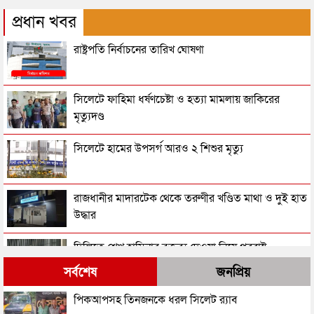
প্রধান খবর
রাষ্ট্রপতি নির্বাচনের তারিখ ঘোষণা
সিলেটে ফাহিমা ধর্ষণচেষ্টা ও হত্যা মামলায় জাকিরের
মৃত্যুদণ্ড
সিলেটে হামের উপসর্গ আরও ২ শিশুর মৃত্যু
রাজধানীর মাদারটেক থেকে তরুণীর খণ্ডিত মাথা ও দুই হাত
উদ্ধার
দিল্লিতে শেখ হাসিনার বক্তব্য দেওয়া নিয়ে পররাষ্ট্র
মন্ত্রণালয়ের ক্ষোভ
সর্বশেষ
জনপ্রিয়
সিলেটের সাবেক মন্ত্রী-এমপিরা কে কোথায়?
পিকআপসহ তিনজনকে ধরল সিলেট র‌্যাব