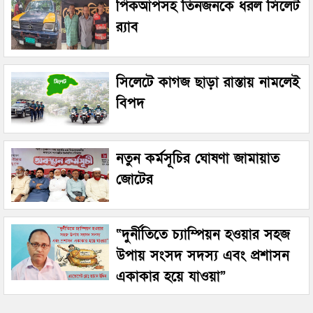
পিকআপসহ তিনজনকে ধরল সিলেট
র‌্যাব
সিলেটে কাগজ ছাড়া রাস্তায় নামলেই
বিপদ
নতুন কর্মসূচির ঘোষণা জামায়াত
জোটের
“দুর্নীতিতে চ্যাম্পিয়ন হওয়ার সহজ
উপায় সংসদ সদস্য এবং প্রশাসন
একাকার হয়ে যাওয়া”