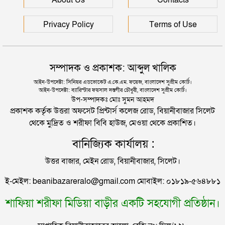
About Us
Contacts
দুই তরুণীকে তুলে নিয়ে ধর্ষণ, ৬ যুবককে যে শাস্তি দিলে
আদালত
রাজধানীর মাদারটেক থেকে তরুণীর খণ্ডিত মাথা ও দুই হাত
Privacy Policy
Terms of Use
উদ্ধার
যুক্তরাজ্যে বাংলাদেশিদের মধ্যে ৯৫ শতাংশই সিলেটি
দিল্লিতে শেখ হাসিনার বক্তব্য দেওয়া নিয়ে পররাষ্ট্র
সম্পাদক ও প্রকাশক: আব্দুল খালিক
মন্ত্রণালয়ের ক্ষোভ
সিলেটে বিচার নিয়ে হতাশ ৬ শহীদ পরিবার
আইন-উপদেষ্টা: সিনিয়র এডভোকেট এ.কে.এম. ফয়েজ, বাংলাদেশ সুপ্রীম কোর্ট।
আইন-উপদেষ্টা: ব্যারিস্টার ফয়সাল দস্তগীর চৌধুরী, বাংলাদেশ সুপ্রীম কোর্ট।
সিলেটের সাবেক মন্ত্রী-এমপিরা কে কোথায়?
উপ-সম্পাদকঃ মোঃ সুমন আহমদ
প্রকাশক কর্তৃক উত্তরা অফসেট প্রিন্টার্স কলেজ রোড, বিয়ানীবাজার সিলেট
থেকে মুদ্রিত ও শরীফা বিবি হাউজ, মেওয়া থেকে প্রকাশিত।
জুলাই আন্দোলন ছাত্র-জনতার বীরত্বের স্মারকস্তম্ভ:
বানিজ্যিক কার্যালয় :
বিয়ানীবাজারের ইউএনও
উত্তর বাজার, মেইন রোড, বিয়ানীবাজার, সিলেট।
সিলেটের জোড়া ব্রিজের পাশ থেকে আটক ফরহাদ- বাদশা
ই-মেইল: beanibazareralo@gmail.com মোবাইল: ০১৮১৯-৫৬৪৮৮১
শাফিয়া শরীফা মিডিয়া বাড়ীর একটি সহযোগী প্রতিষ্ঠান।
সিলেটে সড়ক দুর্ঘটনায় প্রাণ গেল যুবকের