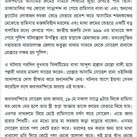
একপর্যায়ে আসামির রুমের সামনে শিশুটির জুতা দেখতে পান তিনি।
ডাকাডাকির পর কোনো সাড়াশব্দ না পেয়ে রামিসার বাবা-মা এবং অন্যান্য
ফ্ল্যাটের লোকজন দরজা ভেঙে ভেতরে প্রবেশ করে আসামির শয়নকক্ষের
মেঝেতে রামিসার মস্তকবিহীন মরদেহ এবং মাথা রুমের ভেতরে একটি বড়
বালতির মধ্যে দেখতে পান। জাতীয় জরুরি সেবা ৯৯৯ এর মাধ্যমে কল
পেয়ে পুলিশ ঘটনাস্থলে উপস্থিত হয়ে স্বপ্নাকে হেফাজতে নেয়। তথ্যপ্রযুক্তির
সহায়তায় নারায়ণগঞ্জ জেলার ফতুল্লা থানার সামনে থেকে সোহেল রানাকে
গ্রেপ্তারে সক্ষম হয় পুলিশ।
এ ঘটনায় পরদিন বুধবার ভিকটিমের বাবা আব্দুল হান্নান মোল্লা বাদী হয়ে
পল্লবী থানায় মামলা দায়ের করেন। গ্রেপ্তার আসামি সোহেল রানা ওইদিনই
আদালতে দোষ স্বীকার করে জবানবন্দি দেয়। ঘটনার আগে ইয়াবা সেবন
করেছিল বলে জবানবন্দিতে জানায় এই ঘাতক।
জবানবন্দিতে সোহেল রানা জানায়, ১৯ মে সকাল সাড়ে ৯টার দিকে রামিসা
ঘর থেকে বের হলে তার স্ত্রী স্বপ্না আক্তার তাকে রুমের ভেতরে নিয়ে যায়।
এরপর বাথরুমে নিয়ে ছোট্ট রামিসাকে ধর্ষণ করে সোহেল। এতে জ্ঞান
হারায় শিশুটি। এর মধ্যে তার মা দরজায় কড়া নাড়তে থাকেন। এসময়
সোহেল তাকে গলা কেটে হত্যা করে। মরদেহ গুম করার জন্য তার মাথা
ধারালো ছুরি দিয়ে কেটে গলা থেকে আলাদা করে। দুই হাত কাঁধ থেকে