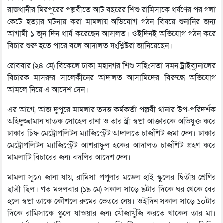
রাজধানীর মিরপুরের পল্লবীতে আট বছরের শিশু রামিসাকে ধর্ষণের পর গলা
কেটে হত্যার ঘটনায় করা মামলায় অভিযোগ গঠন বিষয়ে শুনানির জন্য
আগামী ১ জুন দিন ধার্য করেছেন আদালত। ওইদিনই অভিযোগ গঠন করে
বিচার শুরু হতে পারে বলে আদালত সংশ্লিষ্টরা জানিয়েছেন।
রোববার (২৪ মে) বিকেলে ঢাকা মহানগর শিশু সহিংসতা দমন ট্রাইব্যুনালের
বিচারক মাসরুর সালেকীনের আদালত আসামিদের বিরুদ্ধে অভিযোগ
আমলে নিয়ে এ আদেশ দেন।
এর আগে, আজ দুপুরে মামলার তদন্ত কর্মকর্তা পল্লবী থানার উপ-পরিদর্শক
অহিদুজ্জামান ঘাতক সোহেল রানা ও তার স্ত্রী স্বপ্না আক্তারকে অভিযুক্ত করে
ঢাকার চিফ মেট্রোপলিটন ম্যাজিস্ট্রেট আদালতে চার্জশিট জমা দেন। ঢাকার
মেট্রোপলিটন ম্যাজিস্ট্রেট আশরাফুল হকের আদালত চার্জশিট গ্রহণ করে
মামলাটি বিচারের জন্য বদলির আদেশ দেন।
মামলা সূত্রে জানা যায়, রামিসা পপুলার মডেল হাই স্কুলের দ্বিতীয় শ্রেণির
ছাত্রী ছিল। গত মঙ্গলবার (১৯ মে) সকাল সাড়ে ৯টার দিকে ঘর থেকে বের
হলে স্বপ্না তাকে কৌশলে রুমের ভেতরে নেয়। ওইদিন সকাল সাড়ে ১০টার
দিকে রামিসাকে স্কুলে যাওয়ার জন্য খোঁজাখুঁজি করতে থাকেন তার মা।