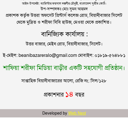
আইন-উপদেষ্টা: ব্যারিস্টার ফয়সাল দস্তগীর চৌধুরী, বাংলাদেশ সুপ্রীম কোর্ট।
করে হাইকোর্টে রিট
দিল্লিতে শেখ হাসিনার বক্তব্য দেওয়া নিয়ে পররাষ্ট্র
উপ-সম্পাদকঃ মোঃ সুমন আহমদ
মন্ত্রণালয়ের ক্ষোভ
প্রকাশক কর্তৃক উত্তরা অফসেট প্রিন্টার্স কলেজ রোড, বিয়ানীবাজার সিলেট
থেকে মুদ্রিত ও শরীফা বিবি হাউজ, মেওয়া থেকে প্রকাশিত।
সিলেটের সাবেক মন্ত্রী-এমপিরা কে কোথায়?
বানিজ্যিক কার্যালয় :
উত্তর বাজার, মেইন রোড, বিয়ানীবাজার, সিলেট।
জুলাই আন্দোলন ছাত্র-জনতার বীরত্বের স্মারকস্তম্ভ:
ই-মেইল: beanibazareralo@gmail.com মোবাইল: ০১৮১৯-৫৬৪৮৮১
বিয়ানীবাজারের ইউএনও
শাফিয়া শরীফা মিডিয়া বাড়ীর একটি সহযোগী প্রতিষ্ঠান।
সিলেটের জোড়া ব্রিজের পাশ থেকে আটক ফরহাদ- বাদশা
সাপ্তাহিক বিয়ানীবাজারের আলো, রেজি নং: সিল/১২৮
সিলেটে সড়ক দুর্ঘটনায় প্রাণ গেল যুবকের
১৪
প্রকাশনার
বছর
ইউনূসকে সঙ্গে নিয়ে জুলাই স্মৃতি জাদুঘর উদ্বোধন করলেন
Developed by
Web Nest
প্রধানমন্ত্রী