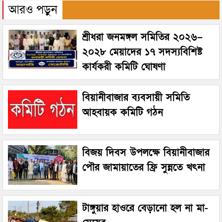
আরও পড়ুন
শ্রীধরা জনমঙ্গল সমিতির ২০২৬–
২০২৮ মেয়াদের ১৭ সদস্যবিশিষ্ট
কার্যকরী কমিটি ঘোষণা
বিয়ানীবাজার ব্যবসায়ী সমিতি
আহবায়ক কমিটি গঠন
বিজয় দিবস উপলক্ষে বিয়ানীবাজার
পৌর জামায়াতের ফ্রি সুন্নতে খৎনা
টাঙ্গুয়ার হাওরে বেড়ানো হল না মা-