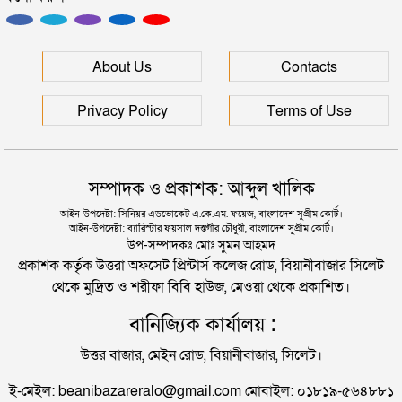
যে কারণে হজে যেতে পারবেন না ৯০ হাজার পাকিস্তানি
সিলেটে হামের উপসর্গ আরও ২ শিশুর মৃত্যু
About Us
Contacts
প্রবাসীদের দেখে রাখার অনুরোধ ও জ্বালানি চেয়েছেন
প্রধানমন্ত্রী
রাজধানীর মাদারটেক থেকে তরুণীর খণ্ডিত মাথা ও দুই হাত
Privacy Policy
Terms of Use
উদ্ধার
দিল্লিতে শেখ হাসিনার বক্তব্য দেওয়া নিয়ে পররাষ্ট্র
সম্পাদক ও প্রকাশক: আব্দুল খালিক
মন্ত্রণালয়ের ক্ষোভ
আইন-উপদেষ্টা: সিনিয়র এডভোকেট এ.কে.এম. ফয়েজ, বাংলাদেশ সুপ্রীম কোর্ট।
আইন-উপদেষ্টা: ব্যারিস্টার ফয়সাল দস্তগীর চৌধুরী, বাংলাদেশ সুপ্রীম কোর্ট।
সিলেটের সাবেক মন্ত্রী-এমপিরা কে কোথায়?
উপ-সম্পাদকঃ মোঃ সুমন আহমদ
প্রকাশক কর্তৃক উত্তরা অফসেট প্রিন্টার্স কলেজ রোড, বিয়ানীবাজার সিলেট
থেকে মুদ্রিত ও শরীফা বিবি হাউজ, মেওয়া থেকে প্রকাশিত।
জুলাই আন্দোলন ছাত্র-জনতার বীরত্বের স্মারকস্তম্ভ:
বানিজ্যিক কার্যালয় :
বিয়ানীবাজারের ইউএনও
উত্তর বাজার, মেইন রোড, বিয়ানীবাজার, সিলেট।
সিলেটের জোড়া ব্রিজের পাশ থেকে আটক ফরহাদ- বাদশা
ই-মেইল: beanibazareralo@gmail.com মোবাইল: ০১৮১৯-৫৬৪৮৮১