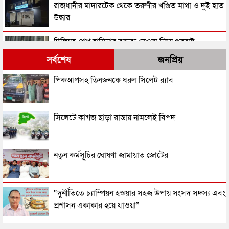
রাজধানীর মাদারটেক থেকে তরুণীর খণ্ডিত মাথা ও দুই হাত
উদ্ধার
দিল্লিতে শেখ হাসিনার বক্তব্য দেওয়া নিয়ে পররাষ্ট্র
মন্ত্রণালয়ের ক্ষোভ
সর্বশেষ
জনপ্রিয়
সিলেটের সাবেক মন্ত্রী-এমপিরা কে কোথায়?
পিকআপসহ তিনজনকে ধরল সিলেট র‌্যাব
জুলাই আন্দোলন ছাত্র-জনতার বীরত্বের স্মারকস্তম্ভ:
সিলেটে কাগজ ছাড়া রাস্তায় নামলেই বিপদ
বিয়ানীবাজারের ইউএনও
সিলেটের জোড়া ব্রিজের পাশ থেকে আটক ফরহাদ- বাদশা
নতুন কর্মসূচির ঘোষণা জামায়াত জোটের
সিলেটে সড়ক দুর্ঘটনায় প্রাণ গেল যুবকের
“দুর্নীতিতে চ্যাম্পিয়ন হওয়ার সহজ উপায় সংসদ সদস্য এবং
প্রশাসন একাকার হয়ে যাওয়া”
ইউনূসকে সঙ্গে নিয়ে জুলাই স্মৃতি জাদুঘর উদ্বোধন করলেন