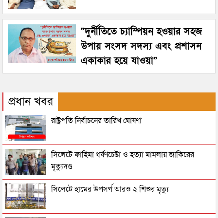
“দুর্নীতিতে চ্যাম্পিয়ন হওয়ার সহজ
উপায় সংসদ সদস্য এবং প্রশাসন
একাকার হয়ে যাওয়া”
প্রধান খবর
রাষ্ট্রপতি নির্বাচনের তারিখ ঘোষণা
সিলেটে ফাহিমা ধর্ষণচেষ্টা ও হত্যা মামলায় জাকিরের
মৃত্যুদণ্ড
সিলেটে হামের উপসর্গ আরও ২ শিশুর মৃত্যু