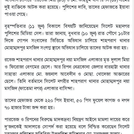
অভিযান চালিয়ে পারভেজ মিয়া (৪০) ও মো. কাইয়ুম খান রিপন (৩৮) নামের
দুই ব্যক্তিকে আটক করা হয়েছে। পুলিশের দাবি, তাদের হেফাজতে ইয়াবা
পাওয়া গেছে।
বৃহস্পতিবার (১১ জুন) বিকালে বিষয়টি জানিয়েছেন সিলেট মহানগর
পুলিশের মিডিয়া সেল। তারা জানায়, বুধবার (১০ জুন) রাত পৌণে ১০টার
দিকে গোপন সংবাদের ভিত্তিতে অভিযান চালিয়ে শাহপরাণ থানার
মোহাম্মদপুর মসজিদ সংলগ্ন স্থানে অভিযান চালিয়ে তাদের আটক করা হয়।
রভেজ শাহপরাণ থানার মোহাম্মদপুর নয়া মসজিদ এলাকার মৃত দুলাল মিয়া
ও ফিরোজা বেগমের ছেলে। আর রিপন নেত্রকোনা জেলার বারহাট্টা থানার
সাহাতা এলাকার মো. জয়নাল আবেদীন ও মোছা. খোদেজা আক্তারের
ছেলে। তিনি বর্তমানে সিলেট নগরীর শাহপরাণ থানার মোহাম্মদপুর নয়া
মসজিদ (ফাতেমা নগর) এলাকার বাসিন্দা।
তাদের হেফাজত থেকে ২২০ পিস ইয়াবা, ৫০ পিস ফুয়েল কাগজ ও নগদ
৭০ হাজার টাকা জব্দ করা হয়।
পারভেজ ও রিপনের বিরুদ্ধে মাদকদ্রব্য নিয়ন্ত্রণ আইনে মামলা দায়ের করে
দু’জনকেই আদালতে সোপর্দ করা হয়েছে বলে নিশ্চিত করেছেন সিলেট