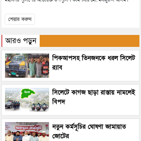
মহানগর পুলিশের অতিরিক্ত উপপুলিশ কমিশনার মো. মনজুরুল আলম।
শেয়ার করুন
আরও পড়ুন
পিকআপসহ তিনজনকে ধরল সিলেট
র‌্যাব
সিলেটে কাগজ ছাড়া রাস্তায় নামলেই
বিপদ
নতুন কর্মসূচির ঘোষণা জামায়াত
জোটের