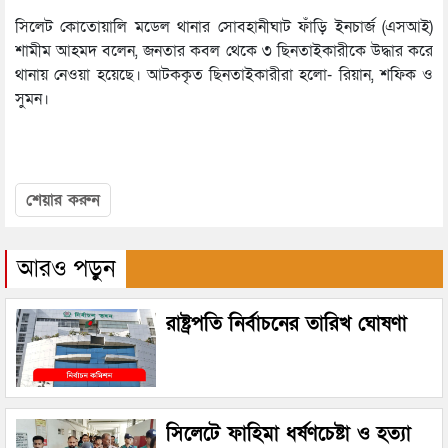
সিলেট কোতোয়ালি মডেল থানার সোবহানীঘাট ফাঁড়ি ইনচার্জ (এসআই)
শামীম আহমদ বলেন, জনতার কবল থেকে ৩ ছিনতাইকারীকে উদ্ধার করে
থানায় নেওয়া হয়েছে। আটককৃত ছিনতাইকারীরা হলো- রিয়ান, শফিক ও
সুমন।
শেয়ার করুন
আরও পড়ুন
রাষ্ট্রপতি নির্বাচনের তারিখ ঘোষণা
সিলেটে ফাহিমা ধর্ষণচেষ্টা ও হত্যা