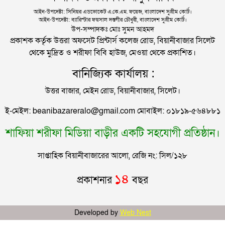
আব্দুল্লাহ হত্যা কাণ্ড, সিলেট র‌্যাব ধরল মালেককে
আইন-উপদেষ্টা: সিনিয়র এডভোকেট এ.কে.এম. ফয়েজ, বাংলাদেশ সুপ্রীম কোর্ট।
আইন-উপদেষ্টা: ব্যারিস্টার ফয়সাল দস্তগীর চৌধুরী, বাংলাদেশ সুপ্রীম কোর্ট।
ইউনূসকে সঙ্গে নিয়ে জুলাই স্মৃতি জাদুঘর উদ্বোধন করলেন
উপ-সম্পাদকঃ মোঃ সুমন আহমদ
প্রধানমন্ত্রী
প্রকাশক কর্তৃক উত্তরা অফসেট প্রিন্টার্স কলেজ রোড, বিয়ানীবাজার সিলেট
থেকে মুদ্রিত ও শরীফা বিবি হাউজ, মেওয়া থেকে প্রকাশিত।
সিলেটে আরও দুইজনের মৃত্যু, হাসপাতালে ৩ শতাধিক
বানিজ্যিক কার্যালয় :
উত্তর বাজার, মেইন রোড, বিয়ানীবাজার, সিলেট।
সিলেটের মাস্টারপ্ল্যান বাস্তবায়নে ঢাকায় উচ্চপর্যায়ে যা হল
ই-মেইল: beanibazareralo@gmail.com মোবাইল: ০১৮১৯-৫৬৪৮৮১
শাফিয়া শরীফা মিডিয়া বাড়ীর একটি সহযোগী প্রতিষ্ঠান।
দুই তরুণীকে তুলে নিয়ে ধর্ষণ, ৬ যুবককে যে শাস্তি দিলে
আদালত
সাপ্তাহিক বিয়ানীবাজারের আলো, রেজি নং: সিল/১২৮
যুক্তরাজ্যে বাংলাদেশিদের মধ্যে ৯৫ শতাংশই সিলেটি
১৪
প্রকাশনার
বছর
সিলেটে বিচার নিয়ে হতাশ ৬ শহীদ পরিবার
Developed by
Web Nest