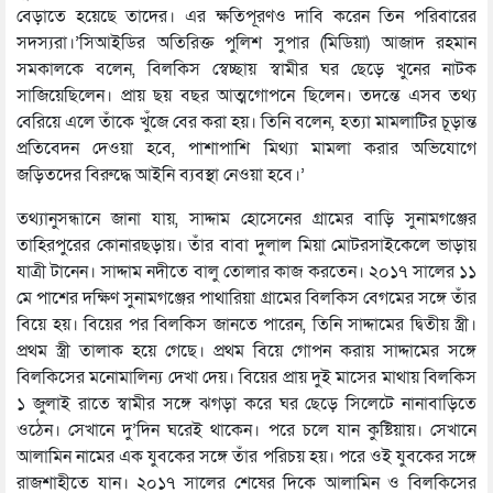
বেড়াতে হয়েছে তাদের। এর ক্ষতিপূরণও দাবি করেন তিন পরিবারের
সদস্যরা।’সিআইডির অতিরিক্ত পুলিশ সুপার (মিডিয়া) আজাদ রহমান
সমকালকে বলেন, বিলকিস স্বেচ্ছায় স্বামীর ঘর ছেড়ে খুনের নাটক
সাজিয়েছিলেন। প্রায় ছয় বছর আত্মগোপনে ছিলেন। তদন্তে এসব তথ্য
বেরিয়ে এলে তাঁকে খুঁজে বের করা হয়। তিনি বলেন, হত্যা মামলাটির চূড়ান্ত
প্রতিবেদন দেওয়া হবে, পাশাপাশি মিথ্যা মামলা করার অভিযোগে
জড়িতদের বিরুদ্ধে আইনি ব্যবস্থা নেওয়া হবে।’
তথ্যানুসন্ধানে জানা যায়, সাদ্দাম হোসেনের গ্রামের বাড়ি সুনামগঞ্জের
তাহিরপুরের কোনারছড়ায়। তাঁর বাবা দুলাল মিয়া মোটরসাইকেলে ভাড়ায়
যাত্রী টানেন। সাদ্দাম নদীতে বালু তোলার কাজ করতেন। ২০১৭ সালের ১১
মে পাশের দক্ষিণ সুনামগঞ্জের পাথারিয়া গ্রামের বিলকিস বেগমের সঙ্গে তাঁর
বিয়ে হয়। বিয়ের পর বিলকিস জানতে পারেন, তিনি সাদ্দামের দ্বিতীয় স্ত্রী।
প্রথম স্ত্রী তালাক হয়ে গেছে। প্রথম বিয়ে গোপন করায় সাদ্দামের সঙ্গে
বিলকিসের মনোমালিন্য দেখা দেয়। বিয়ের প্রায় দুই মাসের মাথায় বিলকিস
১ জুলাই রাতে স্বামীর সঙ্গে ঝগড়া করে ঘর ছেড়ে সিলেটে নানাবাড়িতে
ওঠেন। সেখানে দু’দিন ঘরেই থাকেন। পরে চলে যান কুষ্টিয়ায়। সেখানে
আলামিন নামের এক যুবকের সঙ্গে তাঁর পরিচয় হয়। পরে ওই যুবকের সঙ্গে
রাজশাহীতে যান। ২০১৭ সালের শেষের দিকে আলামিন ও বিলকিসের