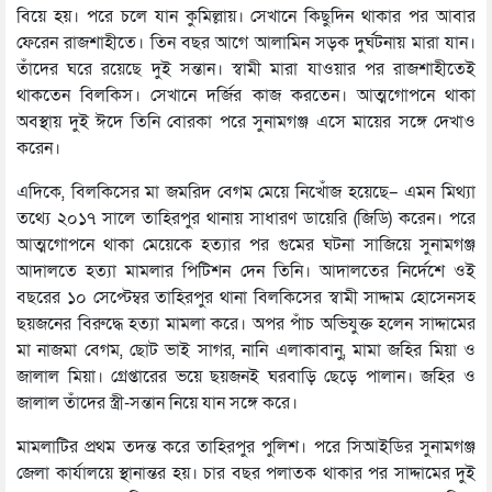
বিয়ে হয়। পরে চলে যান কুমিল্লায়। সেখানে কিছুদিন থাকার পর আবার
ফেরেন রাজশাহীতে। তিন বছর আগে আলামিন সড়ক দুর্ঘটনায় মারা যান।
তাঁদের ঘরে রয়েছে দুই সন্তান। স্বামী মারা যাওয়ার পর রাজশাহীতেই
থাকতেন বিলকিস। সেখানে দর্জির কাজ করতেন। আত্মগোপনে থাকা
অবস্থায় দুই ঈদে তিনি বোরকা পরে সুনামগঞ্জ এসে মায়ের সঙ্গে দেখাও
করেন।
এদিকে, বিলকিসের মা জমরিদ বেগম মেয়ে নিখোঁজ হয়েছে– এমন মিথ্যা
তথ্যে ২০১৭ সালে তাহিরপুর থানায় সাধারণ ডায়েরি (জিডি) করেন। পরে
আত্মগোপনে থাকা মেয়েকে হত্যার পর গুমের ঘটনা সাজিয়ে সুনামগঞ্জ
আদালতে হত্যা মামলার পিটিশন দেন তিনি। আদালতের নির্দেশে ওই
বছরের ১০ সেপ্টেম্বর তাহিরপুর থানা বিলকিসের স্বামী সাদ্দাম হোসেনসহ
ছয়জনের বিরুদ্ধে হত্যা মামলা করে। অপর পাঁচ অভিযুক্ত হলেন সাদ্দামের
মা নাজমা বেগম, ছোট ভাই সাগর, নানি এলাকাবানু, মামা জহির মিয়া ও
জালাল মিয়া। গ্রেপ্তারের ভয়ে ছয়জনই ঘরবাড়ি ছেড়ে পালান। জহির ও
জালাল তাঁদের স্ত্রী-সন্তান নিয়ে যান সঙ্গে করে।
মামলাটির প্রথম তদন্ত করে তাহিরপুর পুলিশ। পরে সিআইডির সুনামগঞ্জ
জেলা কার্যালয়ে স্থানান্তর হয়। চার বছর পলাতক থাকার পর সাদ্দামের দুই