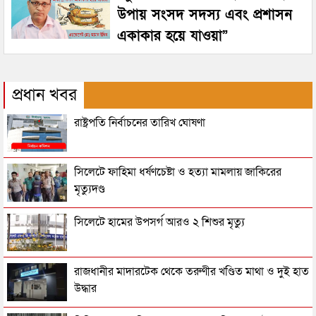
উপায় সংসদ সদস্য এবং প্রশাসন
একাকার হয়ে যাওয়া”
প্রধান খবর
রাষ্ট্রপতি নির্বাচনের তারিখ ঘোষণা
সিলেটে ফাহিমা ধর্ষণচেষ্টা ও হত্যা মামলায় জাকিরের
মৃত্যুদণ্ড
সিলেটে হামের উপসর্গ আরও ২ শিশুর মৃত্যু
রাজধানীর মাদারটেক থেকে তরুণীর খণ্ডিত মাথা ও দুই হাত
উদ্ধার