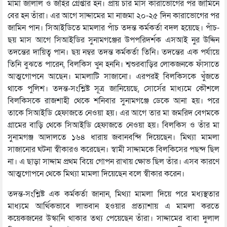
মামা জালাল ও জহির গ্রেপ্তার হন। প্রায় চার মাস কারাভোগের পর জামিনে
বের হন তাঁরা। এর আগে সাদ্দামের মা নাজমা ২০-২৫ দিন কারাভোগের পর
জামিন পান। সিআইডিতে মামলার পাঁচ তদন্ত কর্মকর্তা বদল হয়েছে। পাঁচ-
ছয় মাস আগে সিআইডির সুনামগঞ্জের উপপরিদর্শক এসআই নুর উদ্দিন
তদন্তের দায়িত্ব পান। ছয় নম্বর তদন্ত কর্মকর্তা তিনি। তদন্তের এক পর্যায়ে
তিনি বুঝতে পারেন, বিলকিস খুন হননি। শ্বশুরবাড়ির লোকজনকে ফাঁসাতে
আত্মগোপনে আছেন। মামলাটি সাজানো। এরপরই বিলকিসকে খুঁজতে
থাকে পুলিশ। তদন্ত-সংশ্লিষ্ট সূত্র জানিয়েছে, সোর্সের মাধ্যমে কৌশলে
বিলকিসকে রাজশাহী থেকে শনিবার সুনামগঞ্জে ডেকে আনা হয়। পরে
তাকে সিআইডি হেফাজতে নেওয়া হয়। এর আগে তার মা জমরিদ বেগমকে
গ্রামের বাড়ি থেকে সিআইডি হেফাজতে নেওয়া হয়। বিলকিস ও তাঁর মা
সুনামগঞ্জ আদালতে ১৬৪ ধারায় জবানবন্দি দিয়েছেন। মিথ্যা মামলা
সাজানোর ঘটনা স্বীকারও করেছেন। স্বামী সাদ্দামকে বিলকিসের পছন্দ ছিল
না। এ ছাড়া সাদ্দাম প্রথম বিয়ে গোপন রাখায় ক্ষোভ ছিল তাঁর। এসব কারণে
আত্মগোপনে থেকে মিথ্যা মামলা দিয়েছেন বলে স্বীকার করেন।
তদন্ত-সংশ্লিষ্ট এক কর্মকর্তা জানান, মিথ্যা মামলা দিয়ে পরে মধ্যস্থতার
মাধ্যমে আর্থিকভাবে লাভবান হওয়ার প্রত্যাশায় এ মামলা করতে
কয়েকজনের উস্কানি থাকার তথ্য পেয়েছেন তাঁরা। সাদ্দামের বাবা দুলাল