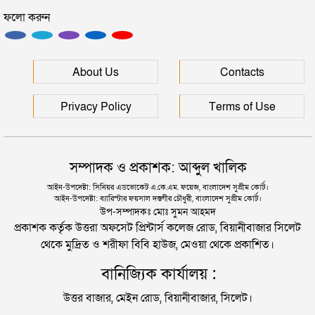
সিলেটে ফাহিমা ধর্ষণচেষ্টা ও হত্যা মামলায় জাকিরের
ফলো করুন
মৃত্যুদণ্ড
সিলেটের মাস্টারপ্ল্যান বাস্তবায়নে ঢাকায় উচ্চপর্যায়ে যা হল
সিলেটে হামের উপসর্গ আরও ২ শিশুর মৃত্যু
About Us
Contacts
দুই তরুণীকে তুলে নিয়ে ধর্ষণ, ৬ যুবককে যে শাস্তি দিলে
আদালত
রাজধানীর মাদারটেক থেকে তরুণীর খণ্ডিত মাথা ও দুই হাত
Privacy Policy
Terms of Use
উদ্ধার
যুক্তরাজ্যে বাংলাদেশিদের মধ্যে ৯৫ শতাংশই সিলেটি
দিল্লিতে শেখ হাসিনার বক্তব্য দেওয়া নিয়ে পররাষ্ট্র
সম্পাদক ও প্রকাশক: আব্দুল খালিক
মন্ত্রণালয়ের ক্ষোভ
সিলেটে বিচার নিয়ে হতাশ ৬ শহীদ পরিবার
আইন-উপদেষ্টা: সিনিয়র এডভোকেট এ.কে.এম. ফয়েজ, বাংলাদেশ সুপ্রীম কোর্ট।
আইন-উপদেষ্টা: ব্যারিস্টার ফয়সাল দস্তগীর চৌধুরী, বাংলাদেশ সুপ্রীম কোর্ট।
সিলেটের সাবেক মন্ত্রী-এমপিরা কে কোথায়?
উপ-সম্পাদকঃ মোঃ সুমন আহমদ
প্রকাশক কর্তৃক উত্তরা অফসেট প্রিন্টার্স কলেজ রোড, বিয়ানীবাজার সিলেট
থেকে মুদ্রিত ও শরীফা বিবি হাউজ, মেওয়া থেকে প্রকাশিত।
জুলাই আন্দোলন ছাত্র-জনতার বীরত্বের স্মারকস্তম্ভ:
বানিজ্যিক কার্যালয় :
বিয়ানীবাজারের ইউএনও
উত্তর বাজার, মেইন রোড, বিয়ানীবাজার, সিলেট।
সিলেটের জোড়া ব্রিজের পাশ থেকে আটক ফরহাদ- বাদশা