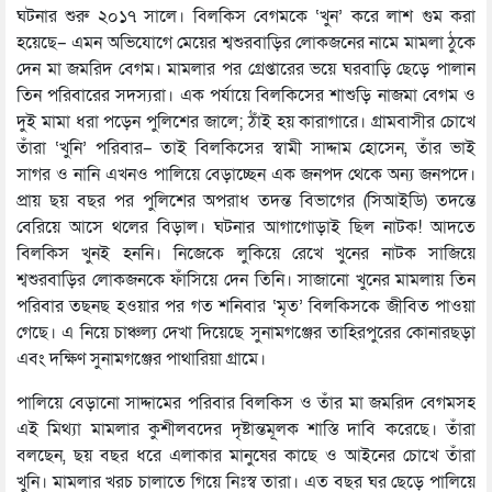
ঘটনার শুরু ২০১৭ সালে। বিলকিস বেগমকে ‘খুন’ করে লাশ গুম করা
হয়েছে– এমন অভিযোগে মেয়ের শ্বশুরবাড়ির লোকজনের নামে মামলা ঠুকে
দেন মা জমরিদ বেগম। মামলার পর গ্রেপ্তারের ভয়ে ঘরবাড়ি ছেড়ে পালান
তিন পরিবারের সদস্যরা। এক পর্যায়ে বিলকিসের শাশুড়ি নাজমা বেগম ও
দুই মামা ধরা পড়েন পুলিশের জালে; ঠাঁই হয় কারাগারে। গ্রামবাসীর চোখে
তাঁরা ‘খুনি’ পরিবার– তাই বিলকিসের স্বামী সাদ্দাম হোসেন, তাঁর ভাই
সাগর ও নানি এখনও পালিয়ে বেড়াচ্ছেন এক জনপদ থেকে অন্য জনপদে।
প্রায় ছয় বছর পর পুলিশের অপরাধ তদন্ত বিভাগের (সিআইডি) তদন্তে
বেরিয়ে আসে থলের বিড়াল। ঘটনার আগাগোড়াই ছিল নাটক! আদতে
বিলকিস খুনই হননি। নিজেকে লুকিয়ে রেখে খুনের নাটক সাজিয়ে
শ্বশুরবাড়ির লোকজনকে ফাঁসিয়ে দেন তিনি। সাজানো খুনের মামলায় তিন
পরিবার তছনছ হওয়ার পর গত শনিবার ‘মৃত’ বিলকিসকে জীবিত পাওয়া
গেছে। এ নিয়ে চাঞ্চল্য দেখা দিয়েছে সুনামগঞ্জের তাহিরপুরের কোনারছড়া
এবং দক্ষিণ সুনামগঞ্জের পাথারিয়া গ্রামে।
পালিয়ে বেড়ানো সাদ্দামের পরিবার বিলকিস ও তাঁর মা জমরিদ বেগমসহ
এই মিথ্যা মামলার কুশীলবদের দৃষ্টান্তমূলক শাস্তি দাবি করেছে। তাঁরা
বলছেন, ছয় বছর ধরে এলাকার মানুষের কাছে ও আইনের চোখে তাঁরা
খুনি। মামলার খরচ চালাতে গিয়ে নিঃস্ব তারা। এত বছর ঘর ছেড়ে পালিয়ে