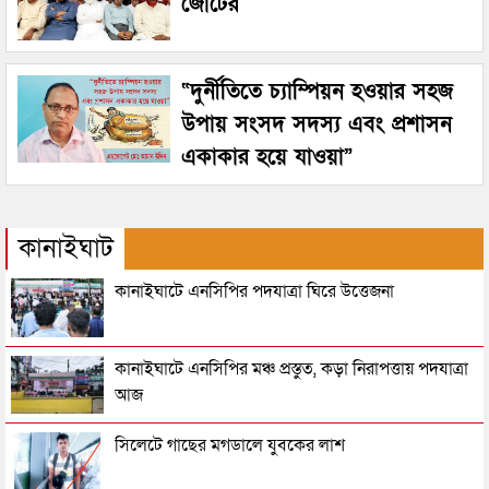
জোটের
“দুর্নীতিতে চ্যাম্পিয়ন হওয়ার সহজ
উপায় সংসদ সদস্য এবং প্রশাসন
একাকার হয়ে যাওয়া”
কানাইঘাট
কানাইঘাটে এনসিপির পদযাত্রা ঘিরে উত্তেজনা
কানাইঘাটে এনসিপির মঞ্চ প্রস্তুত, কড়া নিরাপত্তায় পদযাত্রা
আজ
সিলেটে গাছের মগডালে যুবকের লাশ