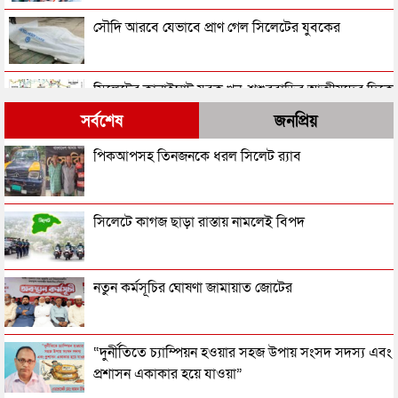
সৌদি আরবে যেভাবে প্রাণ গেল সিলেটের যুবকের
সিলেটের কানাইঘাট যুবক খুন, শ্বশুরবাড়ির আত্মীয়দের দিকে
অভিযোগের তির
সর্বশেষ
জনপ্রিয়
চিরনিদ্রায় শায়িত সিলেটের আহাদ, খুনি অধরা
পিকআপসহ তিনজনকে ধরল সিলেট র‌্যাব
কানাইঘাটে পাঁচ প্রবাসীর শেষ বিদায়, জানাজায় মানুষের ঢল
সিলেটে কাগজ ছাড়া রাস্তায় নামলেই বিপদ
কানাইঘাটে বন্ধুর স্ক্রু ড্রাইভারের আঘাতে প্রাণ গেল
নতুন কর্মসূচির ঘোষণা জামায়াত জোটের
কিশোরের
কাতারে সড়কে ঝরলো সিলেটের কানাইঘাট ৫ জনের প্রাণ
“দুর্নীতিতে চ্যাম্পিয়ন হওয়ার সহজ উপায় সংসদ সদস্য এবং
প্রশাসন একাকার হয়ে যাওয়া”