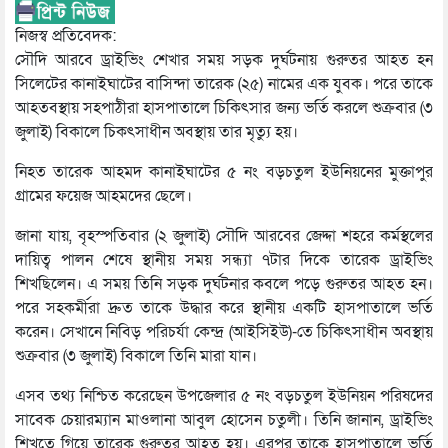
নিজস্ব প্রতিবেদক:
সৌদি আরবে ড্রাইভিং শেখার সময় সড়ক দুর্ঘটনায় গুরুতর আহত হন
সিলেটের কানাইঘাটের বাসিন্দা তারেক (২৫) নামের এক যুবক। পরে তাকে
আহতবস্থায় সহপাঠীরা হাসপাতালে চিকিৎসার জন্য ভর্তি করলে শুক্রবার (৩
জুলাই) বিকালে চিকৎসাধীন অবস্থায় তার মৃত্যু হয়।
নিহত তারেক আহমদ কানাইঘাটের ৫ নং বড়চতুল ইউনিয়নের মুক্তাপুর
গ্রামের ফয়েজ আহমদের ছেলে।
জানা যায়, বৃহস্পতিবার (২ জুলাই) সৌদি আরবের জেদ্দা শহরে কর্মস্থলের
দায়িত্ব পালন শেষে স্থানীয় সময় সন্ধ্যা ৭টার দিকে তারেক ড্রাইভিং
শিখছিলেন। এ সময় তিনি সড়ক দুর্ঘটনার কবলে পড়ে গুরুতর আহত হন।
পরে সহকর্মীরা দ্রুত তাকে উদ্ধার করে স্থানীয় একটি হাসপাতালে ভর্তি
করেন। সেখানে নিবিড় পরিচর্যা কেন্দ্র (আইসিইউ)-তে চিকিৎসাধীন অবস্থায়
শুক্রবার (৩ জুলাই) বিকালে তিনি মারা যান।
এসব তথ্য নিশ্চিত করেছেন উপজেলার ৫ নং বড়চতুল ইউনিয়ন পরিষদের
সাবেক চেয়ারম্যান মাওলানা আবুল হোসেন চতুলী। তিনি জানান, ড্রাইভিং
শিখতে গিয়ে তারেক গুরুতর আহত হয়। এরপর তাকে হাসপাতালে ভর্তি