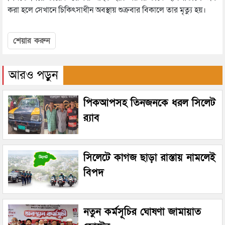
করা হলে সেখানে চিকিৎসাধীন অবস্থায় শুক্রবার বিকালে তার মৃত্যু হয়।
শেয়ার করুন
আরও পড়ুন
পিকআপসহ তিনজনকে ধরল সিলেট
র‌্যাব
সিলেটে কাগজ ছাড়া রাস্তায় নামলেই
বিপদ
নতুন কর্মসূচির ঘোষণা জামায়াত