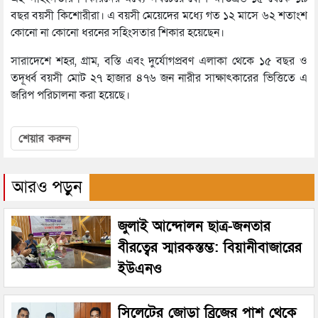
বছর বয়সী কিশোরীরা। এ বয়সী মেয়েদের মধ্যে গত ১২ মাসে ৬২ শতাংশ
কোনো না কোনো ধরনের সহিংসতার শিকার হয়েছেন।
সারাদেশে শহর, গ্রাম, বস্তি এবং দুর্যোগপ্রবণ এলাকা থেকে ১৫ বছর ও
তদূর্ধ্ব বয়সী মোট ২৭ হাজার ৪৭৬ জন নারীর সাক্ষাৎকারের ভিত্তিতে এ
জরিপ পরিচালনা করা হয়েছে।
শেয়ার করুন
আরও পড়ুন
জুলাই আন্দোলন ছাত্র-জনতার
বীরত্বের স্মারকস্তম্ভ: বিয়ানীবাজারের
ইউএনও
সিলেটের জোড়া ব্রিজের পাশ থেকে