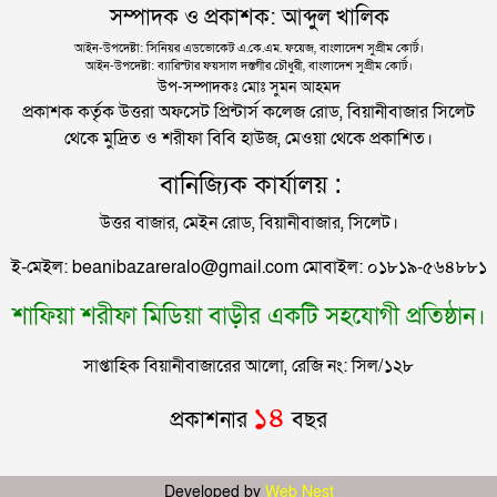
সিলেটে বিচার নিয়ে হতাশ ৬ শহীদ পরিবার
সম্পাদক ও প্রকাশক: আব্দুল খালিক
সিলেটে ইয়াবার বিশাল চালানসহ আটক ২
আইন-উপদেষ্টা: সিনিয়র এডভোকেট এ.কে.এম. ফয়েজ, বাংলাদেশ সুপ্রীম কোর্ট।
আইন-উপদেষ্টা: ব্যারিস্টার ফয়সাল দস্তগীর চৌধুরী, বাংলাদেশ সুপ্রীম কোর্ট।
মালয়েশিয়ায় সহকর্মীদের আঘাতে প্রাণ গেল ৩ বাংলাদেশির
উপ-সম্পাদকঃ মোঃ সুমন আহমদ
প্রকাশক কর্তৃক উত্তরা অফসেট প্রিন্টার্স কলেজ রোড, বিয়ানীবাজার সিলেট
থেকে মুদ্রিত ও শরীফা বিবি হাউজ, মেওয়া থেকে প্রকাশিত।
আলিয়া মাদ্রাসায় ছাত্রদল-শিবির সংঘর্ষ, হাতে পাইপ মাথায়
বানিজ্যিক কার্যালয় :
হেলমেট পড়ে মাঠে যুবদল নেতা নয়ন
উত্তর বাজার, মেইন রোড, বিয়ানীবাজার, সিলেট।
ছাত্রদলকে ‘রক্ষায়’ মাঠে নামলেন যুবদল নেতা রবিউল
ই-মেইল: beanibazareralo@gmail.com মোবাইল: ০১৮১৯-৫৬৪৮৮১
শাফিয়া শরীফা মিডিয়া বাড়ীর একটি সহযোগী প্রতিষ্ঠান।
আব্দুল্লাহ হত্যা কাণ্ড, সিলেট র‌্যাব ধরল মালেককে
সাপ্তাহিক বিয়ানীবাজারের আলো, রেজি নং: সিল/১২৮
শাল্লায় ওয়ারেন্টভুক্ত আসামী তাজেল গ্রেফতার
১৪
প্রকাশনার
বছর
সিলেটের কদমতলী থেকে আটক ৭ জন
Developed by
Web Nest