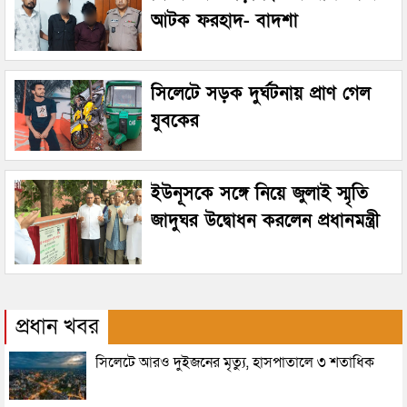
আটক ফরহাদ- বাদশা
সিলেটে সড়ক দুর্ঘটনায় প্রাণ গেল
যুবকের
ইউনূসকে সঙ্গে নিয়ে জুলাই স্মৃতি
জাদুঘর উদ্বোধন করলেন প্রধানমন্ত্রী
প্রধান খবর
সিলেটে আরও দুইজনের মৃত্যু, হাসপাতালে ৩ শতাধিক