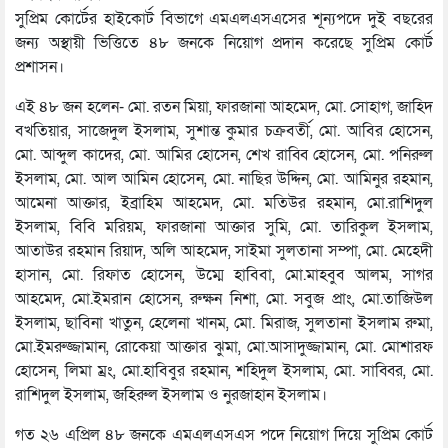
সুপ্রিম কোর্টের হাইকোর্ট বিভাগে এমএলএসএসের শূন্যপদে দুই বছরের
জন্য অস্থায়ী ভিত্তিতে ৪৮ জনকে নিয়োগ প্রদান করেছে সুপ্রিম কোর্ট
প্রশাসন।
এই ৪৮ জন হলেন- মো. রতন মিয়া, ফারজানা আহমেদ, মো. সোহাগ, জাহিদ
বখতিয়ার, সাজেদুল ইসলাম, সুশান্ত কুমার চক্রবর্তী, মো. আবির হোসেন,
মো. আব্দুল কাদের, মো. আমির হোসেন, শেখ রাব্বি হোসেন, মো. পনিরুল
ইসলাম, মো. আল আমিন হোসেন, মো. নাছির উদ্দিন, মো. আমিনুর রহমান,
আমেনা আক্তার, ইব্রাহিম আহমেদ, মো. মতিউর রহমান, মো.রাশিদুল
ইসলাম, বিবি মরিয়ম, ফারজানা আক্তার সুমি, মো. তারিকুল ইসলাম,
আতাউর রহমান রিয়াদ, অলি আহমেদ, সাইমা সুলতানা সম্পা, মো. মেহেদী
হাসান, মো. রিফাত হোসেন, উম্মে হাবিবা, মো.মাহবুব আলম, সাগর
আহমেদ, মো.ইমরান হোসেন, রুক্ষন নিশা, মো. সবুজ প্রাং, মো.তাজিউল
ইসলাম, ছাবিনা খাতুন, হেলেনা খানম, মো. মিরাজ, সুলতানা ইসলাম রুমা,
মো.ইমরুজ্জামান, রোকেয়া আক্তার ঝুমা, মো.আসাদুজ্জামান, মো. মোশারফ
হোসেন, লিমা ম্রং, মো.হাবিবুর রহমান, শহিদুল ইসলাম, মো. সাব্বির, মো.
রাশিদুল ইসলাম, জহিরুল ইসলাম ও নুরজাহান ইসলাম।
গত ২৬ এপ্রিল ৪৮ জনকে এমএলএসএস পদে নিয়োগ দিয়ে সুপ্রিম কোর্ট