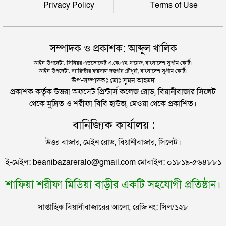
হ*ত্যা*কারী
হেলিকপ্টারে মহেশখালীর পথে প্রধানমন্ত্রী
Privacy Policy
Terms of Use
রামিসা হত্যা : ‘কনডেম সেলে’ ঠাঁই হলো সোহেল-স্বপ্নার
পিকআপসহ তিনজনকে ধরল সিলেট র‌্যাব
সম্পাদক ও প্রকাশক: আব্দুল খালিক
রামিসা ধর্ষণ ও হত্যা মামলা : ‘দ্রুত রায় কার্যকর হলে
আইন-উপদেষ্টা: সিনিয়র এডভোকেট এ.কে.এম. ফয়েজ, বাংলাদেশ সুপ্রীম কোর্ট।
আইন-উপদেষ্টা: ব্যারিস্টার ফয়সাল দস্তগীর চৌধুরী, বাংলাদেশ সুপ্রীম কোর্ট।
অপরাধীরা ভয় পাবে’
সিলেটে কাগজ ছাড়া রাস্তায় নামলেই বিপদ
উপ-সম্পাদকঃ মোঃ সুমন আহমদ
প্রকাশক কর্তৃক উত্তরা অফসেট প্রিন্টার্স কলেজ রোড, বিয়ানীবাজার সিলেট
থেকে মুদ্রিত ও শরীফা বিবি হাউজ, মেওয়া থেকে প্রকাশিত।
নতুন কর্মসূচির ঘোষণা জামায়াত জোটের
বানিজ্যিক কার্যালয় :
উত্তর বাজার, মেইন রোড, বিয়ানীবাজার, সিলেট।
“দুর্নীতিতে চ্যাম্পিয়ন হওয়ার সহজ উপায় সংসদ সদস্য এবং
ই-মেইল: beanibazareralo@gmail.com মোবাইল: ০১৮১৯-৫৬৪৮৮১
প্রশাসন একাকার হয়ে যাওয়া”
শাফিয়া শরীফা মিডিয়া বাড়ীর একটি সহযোগী প্রতিষ্ঠান।
রাষ্ট্রপতি নির্বাচনের তারিখ ঘোষণা
সাপ্তাহিক বিয়ানীবাজারের আলো, রেজি নং: সিল/১২৮