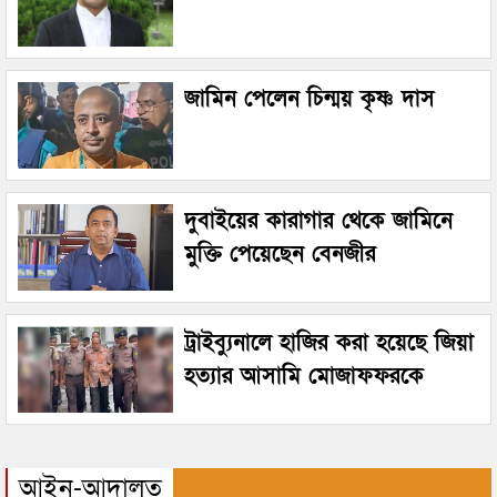
জামিন পেলেন চিন্ময় কৃষ্ণ দাস
দুবাইয়ের কারাগার থেকে জামিনে
মুক্তি পেয়েছেন বেনজীর
ট্রাইব্যুনালে হাজির করা হয়েছে জিয়া
হত্যার আসামি মোজাফফরকে
আইন-আদালত