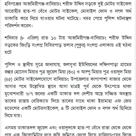
হবিগঞ্জের আজমিরীগঞ্জ-বানিয়াচং শরীফ উদ্দিন সড়কে দুই মোটর সাইকেল
আরোহীর হাত-পা বেঁধে মোটর সাইকেল, মোবাইল ফোন ও নগদ অর্থ
ডাকাতি করে নিয়ে যাওয়ার ঘটনা ঘটেছে। খবর পেয়ে পুলিশ ঘটনাস্থল
পরিদর্শন করেন।
শনিবার (৮ এপ্রিল) রাত ১০ টায় আজমিরীগঞ্জ-বানিয়াচং শরীফ উদ্দিন
সড়কের জিংড়ি সংলগ্ন বিবিরপাড় তলাব (পুকুর) সংলগ্ন এলাকায় এই ঘঠনা
ঘটে
পুলিশ ও স্থানীয় সুত্রে জানাযায়, জলসুখা ইউনিয়নের দক্ষিণপাড়া গ্রামের
জহুর হোসেন মিয়ার পুত্র জুয়েল মিয়া (৩০) ও আল্পু মিয়ার পুত্র ওয়াদুদ মিয়া
(২৫) মোটর সাইকেলযোগে বানিয়াচং উপজেলার কাগাপাশা বাজার থেকে
আসার পথে উল্লেখিত স্থানে আসা মাত্রই পুর্ব থেকে উৎপেতে থাকা
মুখোশধারী ৬/৭ জনের একটি ডাকাত দল দেশীয় অস্ত্রে সজ্জিত অবস্থায়
তাদের রাস্তায় বেরিক্যাড দিয়ে তাদের সাথে থাকা ইয়ামাহা এফ জেড
মডেলের একটি মোটরসাইকেল, ৪ টি মোবাইল ফোন ও নগদ অর্থ ছিনিয়ে
নিয়ে যায়।
এসময় ডাকাতদল জুয়েল এবং ওয়াদুদকে হাত-পা বেঁধে রাস্তা থেকে থেকে
প্রায় এক কিলোমিটার দূরে কৃষি জমিতে ফেলে দিয়ে বানিয়াচংয়ের দিকে