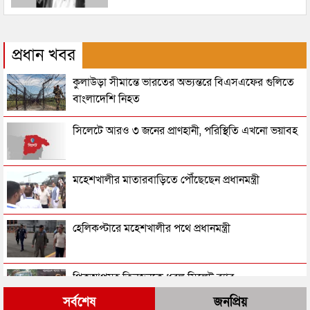
প্রধান খবর
কুলাউড়া সীমান্তে ভারতের অভ্যন্তরে বিএসএফের গুলিতে
বাংলাদেশি নিহত
সিলেটে আরও ৩ জনের প্রাণহানী, পরিস্থিতি এখনো ভয়াবহ
মহেশখালীর মাতারবাড়িতে পৌঁছেছেন প্রধানমন্ত্রী
হেলিকপ্টারে মহেশখালীর পথে প্রধানমন্ত্রী
পিকআপসহ তিনজনকে ধরল সিলেট র‌্যাব
সর্বশেষ
জনপ্রিয়