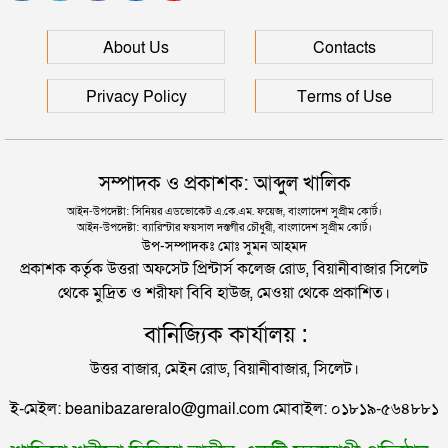
মহেশখালীর মাতারবাড়িতে পৌঁছেছেন প্রধানমন্ত্রী
উদ্ধার
About Us
Contacts
দিল্লিতে শেখ হাসিনার বক্তব্য দেওয়া নিয়ে পররাষ্ট্র
মন্ত্রণালয়ের ক্ষোভ
হেলিকপ্টারে মহেশখালীর পথে প্রধানমন্ত্রী
Privacy Policy
Terms of Use
সিলেটের সাবেক মন্ত্রী-এমপিরা কে কোথায়?
পিকআপসহ তিনজনকে ধরল সিলেট র‌্যাব
সম্পাদক ও প্রকাশক: আব্দুল খালিক
জুলাই আন্দোলন ছাত্র-জনতার বীরত্বের স্মারকস্তম্ভ:
আইন-উপদেষ্টা: সিনিয়র এডভোকেট এ.কে.এম. ফয়েজ, বাংলাদেশ সুপ্রীম কোর্ট।
আইন-উপদেষ্টা: ব্যারিস্টার ফয়সাল দস্তগীর চৌধুরী, বাংলাদেশ সুপ্রীম কোর্ট।
বিয়ানীবাজারের ইউএনও
সিলেটে কাগজ ছাড়া রাস্তায় নামলেই বিপদ
উপ-সম্পাদকঃ মোঃ সুমন আহমদ
প্রকাশক কর্তৃক উত্তরা অফসেট প্রিন্টার্স কলেজ রোড, বিয়ানীবাজার সিলেট
থেকে মুদ্রিত ও শরীফা বিবি হাউজ, মেওয়া থেকে প্রকাশিত।
নতুন কর্মসূচির ঘোষণা জামায়াত জোটের
বানিজ্যিক কার্যালয় :
উত্তর বাজার, মেইন রোড, বিয়ানীবাজার, সিলেট।
“দুর্নীতিতে চ্যাম্পিয়ন হওয়ার সহজ উপায় সংসদ সদস্য এবং
ই-মেইল: beanibazareralo@gmail.com মোবাইল: ০১৮১৯-৫৬৪৮৮১
প্রশাসন একাকার হয়ে যাওয়া”