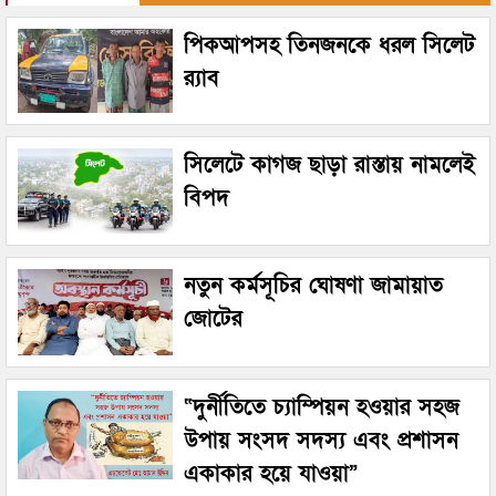
পিকআপসহ তিনজনকে ধরল সিলেট
র‌্যাব
সিলেটে কাগজ ছাড়া রাস্তায় নামলেই
বিপদ
নতুন কর্মসূচির ঘোষণা জামায়াত
জোটের
“দুর্নীতিতে চ্যাম্পিয়ন হওয়ার সহজ
উপায় সংসদ সদস্য এবং প্রশাসন
একাকার হয়ে যাওয়া”