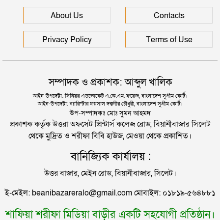
সিলেটে হামের উপসর্গ আরও ২ শিশুর মৃত্যু
About Us
Contacts
দুই তরুণীকে তুলে নিয়ে ধর্ষণ, ৬ যুবককে যে শাস্তি দিলে
আদালত
রাজধানীর মাদারটেক থেকে তরুণীর খণ্ডিত মাথা ও দুই হাত
Privacy Policy
Terms of Use
উদ্ধার
যুক্তরাজ্যে বাংলাদেশিদের মধ্যে ৯৫ শতাংশই সিলেটি
দিল্লিতে শেখ হাসিনার বক্তব্য দেওয়া নিয়ে পররাষ্ট্র
সম্পাদক ও প্রকাশক: আব্দুল খালিক
মন্ত্রণালয়ের ক্ষোভ
সিলেটে বিচার নিয়ে হতাশ ৬ শহীদ পরিবার
আইন-উপদেষ্টা: সিনিয়র এডভোকেট এ.কে.এম. ফয়েজ, বাংলাদেশ সুপ্রীম কোর্ট।
আইন-উপদেষ্টা: ব্যারিস্টার ফয়সাল দস্তগীর চৌধুরী, বাংলাদেশ সুপ্রীম কোর্ট।
সিলেটের সাবেক মন্ত্রী-এমপিরা কে কোথায়?
উপ-সম্পাদকঃ মোঃ সুমন আহমদ
প্রকাশক কর্তৃক উত্তরা অফসেট প্রিন্টার্স কলেজ রোড, বিয়ানীবাজার সিলেট
থেকে মুদ্রিত ও শরীফা বিবি হাউজ, মেওয়া থেকে প্রকাশিত।
জুলাই আন্দোলন ছাত্র-জনতার বীরত্বের স্মারকস্তম্ভ:
বানিজ্যিক কার্যালয় :
বিয়ানীবাজারের ইউএনও
উত্তর বাজার, মেইন রোড, বিয়ানীবাজার, সিলেট।
সিলেটের জোড়া ব্রিজের পাশ থেকে আটক ফরহাদ- বাদশা
ই-মেইল: beanibazareralo@gmail.com মোবাইল: ০১৮১৯-৫৬৪৮৮১
শাফিয়া শরীফা মিডিয়া বাড়ীর একটি সহযোগী প্রতিষ্ঠান।
সিলেটে সড়ক দুর্ঘটনায় প্রাণ গেল যুবকের