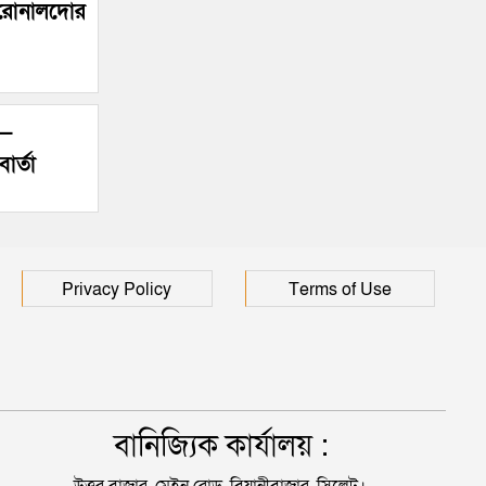
ধরল মালেককে
! রোনালদোর
’—
ার্তা
Privacy Policy
Terms of Use
বানিজ্যিক কার্যালয় :
উত্তর বাজার, মেইন রোড, বিয়ানীবাজার, সিলেট।