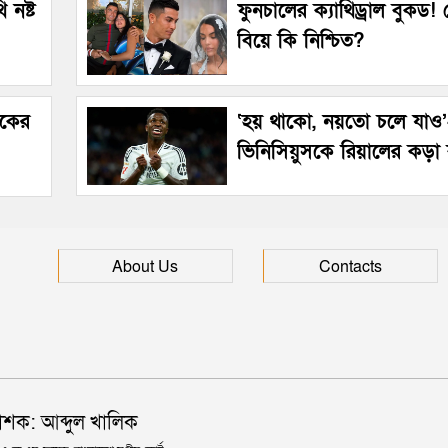
 নষ্ট
ফুনচালের ক্যাথিড্রাল বুকড
বিয়ে কি নিশ্চিত?
েকের
‘হয় থাকো, নয়তো চলে যাও
ভিনিসিয়ুসকে রিয়ালের কড়া ব
About Us
Contacts
াশক: আব্দুল খালিক