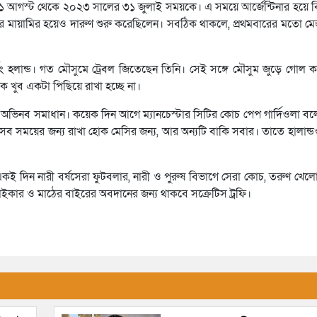
 ১ আগস্ট থেকে ২০২৩ সালের ৩১ জুলাই সময়কে। এ সময়ে আর্জেন্টিনার হয়ে ব
ার মায়ামির হয়েও দারুণ শুরু করেছিলেন। সবঠিক থাকলে, প্রথমবারের মতো ম
 আর্লিং হলান্ড। গত মৌসুমে ট্রেবল জিতেছেন তিনি। সেই সঙ্গে মৌসুম জুড়ে গোল
 খুব একটা পিছিয়ে রাখা হচ্ছে না।
ন অভিনব সমাধান। কয়েক দিন আগে ম্যানচেস্টার সিটির কোচ পেপ গার্দিওলা ব
 সব সময়ের জন্য রাখা হোক মেসির জন্য, আর অন্যটি বাকি সবার। তাতে হালান
য়। একই দিন নারী বর্ষসেরা ফুটবলার, নারী ও পুরুষ বিভাগে সেরা কোচ, তরুণ খে
্রাইকার ও মাঠের বাইরের অবদানের জন্য থাকবে সক্রেটিস ট্রফি।