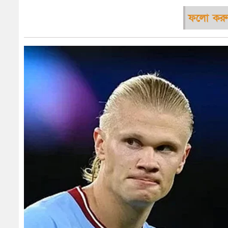
ফলো করু