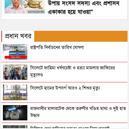
উপায় সংসদ সদস্য এবং প্রশাসন
একাকার হয়ে যাওয়া”
প্রধান খবর
রাষ্ট্রপতি নির্বাচনের তারিখ ঘোষণা
সিলেটে ফাহিমা ধর্ষণচেষ্টা ও হত্যা মামলায় জাকিরের
মৃত্যুদণ্ড
সিলেটে হামের উপসর্গ আরও ২ শিশুর মৃত্যু
রাজধানীর মাদারটেক থেকে তরুণীর খণ্ডিত মাথা ও দুই হাত
উদ্ধার
দিল্লিতে শেখ হাসিনার বক্তব্য দেওয়া নিয়ে পররাষ্ট্র