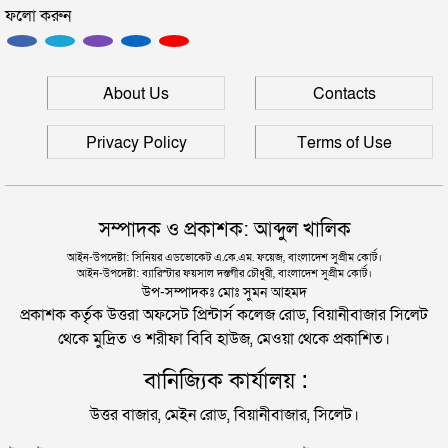
ফলো করুন
মৃত্যুদণ্ড
সিলেটের মাস্টারপ্ল্যান বাস্তবায়নে ঢাকায় উচ্চপর্যায়ে যা হল
সিলেটে হামের উপসর্গ আরও ২ শিশুর মৃত্যু
About Us
Contacts
দুই তরুণীকে তুলে নিয়ে ধর্ষণ, ৬ যুবককে যে শাস্তি দিলে
আদালত
রাজধানীর মাদারটেক থেকে তরুণীর খণ্ডিত মাথা ও দুই হাত
Privacy Policy
Terms of Use
উদ্ধার
যুক্তরাজ্যে বাংলাদেশিদের মধ্যে ৯৫ শতাংশই সিলেটি
দিল্লিতে শেখ হাসিনার বক্তব্য দেওয়া নিয়ে পররাষ্ট্র
সম্পাদক ও প্রকাশক: আব্দুল খালিক
মন্ত্রণালয়ের ক্ষোভ
সিলেটে বিচার নিয়ে হতাশ ৬ শহীদ পরিবার
আইন-উপদেষ্টা: সিনিয়র এডভোকেট এ.কে.এম. ফয়েজ, বাংলাদেশ সুপ্রীম কোর্ট।
আইন-উপদেষ্টা: ব্যারিস্টার ফয়সাল দস্তগীর চৌধুরী, বাংলাদেশ সুপ্রীম কোর্ট।
সিলেটের সাবেক মন্ত্রী-এমপিরা কে কোথায়?
উপ-সম্পাদকঃ মোঃ সুমন আহমদ
প্রকাশক কর্তৃক উত্তরা অফসেট প্রিন্টার্স কলেজ রোড, বিয়ানীবাজার সিলেট
থেকে মুদ্রিত ও শরীফা বিবি হাউজ, মেওয়া থেকে প্রকাশিত।
জুলাই আন্দোলন ছাত্র-জনতার বীরত্বের স্মারকস্তম্ভ:
বানিজ্যিক কার্যালয় :
বিয়ানীবাজারের ইউএনও
উত্তর বাজার, মেইন রোড, বিয়ানীবাজার, সিলেট।
সিলেটের জোড়া ব্রিজের পাশ থেকে আটক ফরহাদ- বাদশা