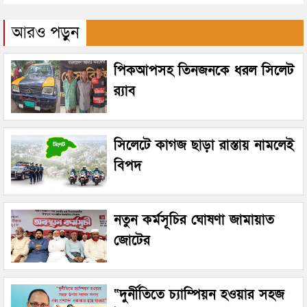
আরও পড়ুন
পিকআপসহ তিনজনকে ধরল সিলেট
র‌্যাব
সিলেটে কাগজ ছাড়া রাস্তায় নামলেই
বিপদ
নতুন কর্মসূচির ঘোষণা জামায়াত
জোটের
“দুর্নীতিতে চ্যাম্পিয়ন হওয়ার সহজ