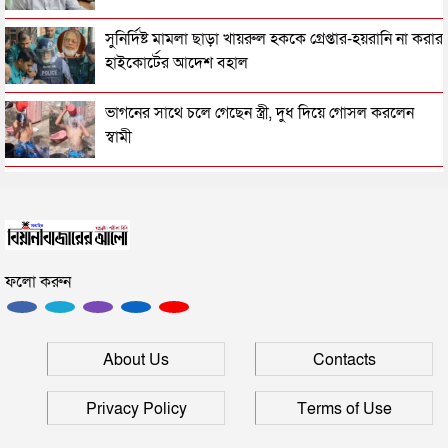
প্রধানমন্ত্রীর রাজনৈতিক শিষ্টাচার ও উদারতার নজির
সুনির্দিষ্ট মামলা ছাড়া খায়রুল হককে গ্রেপ্তার-হয়রানি না করার
হাইকোর্টের আদেশ বহাল
পুলিশের ‘পিস্তল-বিয়োগ’ ও ছিনতাইকারীর দৌরাত্ম্য
ভাগনের সাথে চলে গেছেন স্ত্রী, দুধ দিয়ে গোসল করলেন
স্বামী
পুলিশ ব্যবস্থার বর্তমান বাস্তবতা ও ভবিষ্যৎ পথরেখা
সিলেটে পুলিশের অ্যাকশন, ৪৮ জন গ্রেপ্তার
এত নৃশংসতা কীসের আলামত?
সিলেটে সেই দুই বাস চালকের বিরুদ্ধে মামলা
ফলো করুন
ইরান যুদ্ধ: কেন আলাপ-আলোচনা অব্যাহত রাখা প্রয়োজন
মানবপাচার নিয়ে সিলেটের ডিবির হাওরে সংঘর্ষ
About Us
Contacts
“চাঁদাবাজিতে জিরো টলারেন্স”
সিলেটে স্বামী উপপরিচালক ক্ষমতার কেন্দ্রে স্ত্রী!
Privacy Policy
Terms of Use