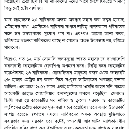
নিয়েছিল। চেষ্টা ছিল জিম্মি নাবিকদের ঈদের আগে দেশে ফিরিয়ে আনার;
কিন্তু সেই চেষ্টা ব্যর্থ হয়।
তবে জাহাজসহ ২৩ নাবিককে অক্ষত অবস্থায় উদ্ধার করা সম্ভব হয়েছে,
এটিই বড় কথা। এমনিতেও নাবিকরা সাগরে দায়িত্ব পালনকালে পরিবারের
সঙ্গে ঈদ উদযাপনের সুযোগ পান না। এরপরও আমরা আশা করব,
ভবিষ্যতে স্বজনরা নাবিকদের কাছে না পেলেও অন্তত উৎকণ্ঠায় নয়, স্বস্তিতে
থাকবেন।
উল্লেখ্য, গত ১২ মার্চ সোমালি জলদস্যুরা ভারত মহাসাগরে বাংলাদেশি
কয়লাবাহী জাহাজটিকে (বাল্কশিপ) অপহরণ করে। জিম্মি করে জাহাজটির
ক্যাপ্টেনসহ ২৩ নাবিককে। মোজাম্বিকের মাফুতো বন্দর থেকে জাহাজটি
৫৮ হাজার মেট্রিক টন কয়লা নিয়ে সংযুক্ত আমিরাতের শারজাহ বন্দরে
যাচ্ছিল। এর আগে ২০১১ সালে একই মালিকের ‘এমভি জাহান মনি’ নামের
আরেকটি জাহাজ সোমালিয়ার জলদস্যুদের কবলে পড়েছিল। সেবারও
জিম্মি করা হয় জাহাজটির সব নাবিক ও ক্রুকে। সরকার ও জাহাজটির
কর্তৃপক্ষের চেষ্টায় তাদেরও মুক্ত করা সম্ভব হয়েছিল। তবে এবার উদ্ধারকার্য
সম্পন্ন হয়েছে স্বল্পতম সময়ে। নাবিকদের অক্ষত অবস্থায় মুক্তিলাভে
সহায়তার জন্য সরকার তো বটেই, পণ্যবাহী জাহাজটির মালিকানাধীন
প্রতিষ্ঠান কবির গ্রুপ অফ ইন্ডাস্ট্রিজ এবং কেএসআরএম গ্রুপকে সাধুবাদ