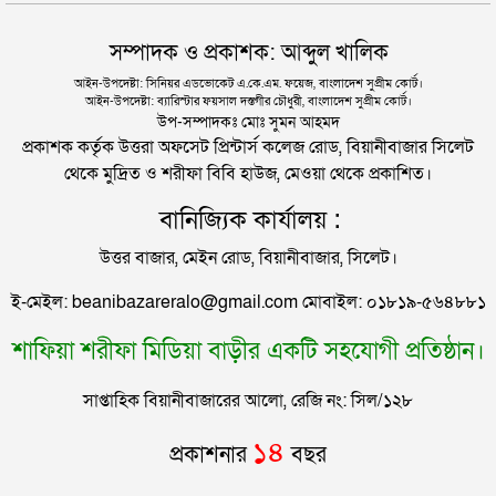
প্যারোলে মুক্তি ও রাষ্ট্রের প্রতিশ্রুতি
হবিগঞ্জে মহাসড়কে ত্রিমুখী সংঘর্ষে প্রাণ গেল ২ জনের
বিচারকের বাসায় ঢুকে হত্যাকাণ্ড
সম্পাদক ও প্রকাশক: আব্দুল খালিক
আইন-উপদেষ্টা: সিনিয়র এডভোকেট এ.কে.এম. ফয়েজ, বাংলাদেশ সুপ্রীম কোর্ট।
আইন-উপদেষ্টা: ব্যারিস্টার ফয়সাল দস্তগীর চৌধুরী, বাংলাদেশ সুপ্রীম কোর্ট।
সিলেটে বিদ্যুৎস্পৃষ্টে প্রাণ গেল সিসিক কর্মীর
উপ-সম্পাদকঃ মোঃ সুমন আহমদ
প্রকাশক কর্তৃক উত্তরা অফসেট প্রিন্টার্স কলেজ রোড, বিয়ানীবাজার সিলেট
থেকে মুদ্রিত ও শরীফা বিবি হাউজ, মেওয়া থেকে প্রকাশিত।
প্রেমিকের বাড়িতে স্ত্রীর অনশন: দুধ দিয়ে গোসল করে সম্পর্ক
বানিজ্যিক কার্যালয় :
বিচ্ছেদ স্বামীর
উত্তর বাজার, মেইন রোড, বিয়ানীবাজার, সিলেট।
জামায়াতের রাষ্ট্রপতি প্রার্থী ঘোষণা
ই-মেইল: beanibazareralo@gmail.com মোবাইল: ০১৮১৯-৫৬৪৮৮১
শাফিয়া শরীফা মিডিয়া বাড়ীর একটি সহযোগী প্রতিষ্ঠান।
রাষ্ট্রপতি নির্বাচনে বিএনপির দুই মনোনয়নপত্র সংগ্রহ
সাপ্তাহিক বিয়ানীবাজারের আলো, রেজি নং: সিল/১২৮
সিলেটের মহাসড়কে ৬ মাসে দুর্ঘটনায় ১১৭ জনের প্রাণহানি
১৪
প্রকাশনার
বছর