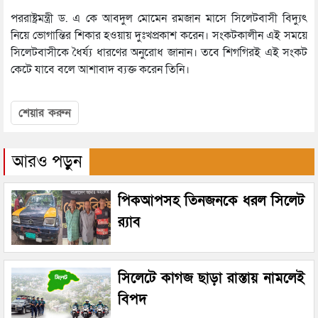
পররাষ্ট্রমন্ত্রী ড. এ কে আবদুল মোমেন রমজান মাসে সিলেটবাসী বিদ্যুৎ
নিয়ে ভোগান্তির শিকার হওয়ায় দুঃখপ্রকাশ করেন। সংকটকালীন এই সময়ে
সিলেটবাসীকে ধৈর্য্য ধারণের অনুরোধ জানান। তবে শিগগিরই এই সংকট
কেটে যাবে বলে আশাবাদ ব্যক্ত করেন তিনি।
শেয়ার করুন
আরও পড়ুন
পিকআপসহ তিনজনকে ধরল সিলেট
র‌্যাব
সিলেটে কাগজ ছাড়া রাস্তায় নামলেই
বিপদ