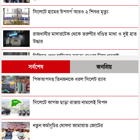
সিলেটে হামের উপসর্গ আরও ২ শিশুর মৃত্যু
রাজধানীর মাদারটেক থেকে তরুণীর খণ্ডিত মাথা ও দুই হাত
উদ্ধার
দিল্লিতে শেখ হাসিনার বক্তব্য দেওয়া নিয়ে পররাষ্ট্র
মন্ত্রণালয়ের ক্ষোভ
সর্বশেষ
জনপ্রিয়
সিলেটের সাবেক মন্ত্রী-এমপিরা কে কোথায়?
পিকআপসহ তিনজনকে ধরল সিলেট র‌্যাব
জুলাই আন্দোলন ছাত্র-জনতার বীরত্বের স্মারকস্তম্ভ:
সিলেটে কাগজ ছাড়া রাস্তায় নামলেই বিপদ
বিয়ানীবাজারের ইউএনও
সিলেটের জোড়া ব্রিজের পাশ থেকে আটক ফরহাদ- বাদশা
নতুন কর্মসূচির ঘোষণা জামায়াত জোটের