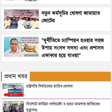
নতুন কর্মসূচির ঘোষণা জামায়াত
জোটের
“দুর্নীতিতে চ্যাম্পিয়ন হওয়ার সহজ
উপায় সংসদ সদস্য এবং প্রশাসন
একাকার হয়ে যাওয়া”
প্রধান খবর
রাষ্ট্রপতি নির্বাচনের তারিখ ঘোষণা
সিলেটে ফাহিমা ধর্ষণচেষ্টা ও হত্যা মামলায় জাকিরের
মৃত্যুদণ্ড