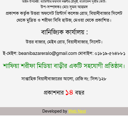
আইন-উপদেষ্টা: ব্যারিস্টার ফয়সাল দস্তগীর চৌধুরী, বাংলাদেশ সুপ্রীম কোর্ট।
সিলেটের সাবেক মন্ত্রী-এমপিরা কে কোথায়?
উপ-সম্পাদকঃ মোঃ সুমন আহমদ
প্রকাশক কর্তৃক উত্তরা অফসেট প্রিন্টার্স কলেজ রোড, বিয়ানীবাজার সিলেট
থেকে মুদ্রিত ও শরীফা বিবি হাউজ, মেওয়া থেকে প্রকাশিত।
জুলাই আন্দোলন ছাত্র-জনতার বীরত্বের স্মারকস্তম্ভ:
বানিজ্যিক কার্যালয় :
বিয়ানীবাজারের ইউএনও
উত্তর বাজার, মেইন রোড, বিয়ানীবাজার, সিলেট।
সিলেটের জোড়া ব্রিজের পাশ থেকে আটক ফরহাদ- বাদশা
ই-মেইল: beanibazareralo@gmail.com মোবাইল: ০১৮১৯-৫৬৪৮৮১
শাফিয়া শরীফা মিডিয়া বাড়ীর একটি সহযোগী প্রতিষ্ঠান।
সিলেটে সড়ক দুর্ঘটনায় প্রাণ গেল যুবকের
সাপ্তাহিক বিয়ানীবাজারের আলো, রেজি নং: সিল/১২৮
ইউনূসকে সঙ্গে নিয়ে জুলাই স্মৃতি জাদুঘর উদ্বোধন করলেন
১৪
প্রকাশনার
বছর
প্রধানমন্ত্রী
সিলেটে আরও দুইজনের মৃত্যু, হাসপাতালে ৩ শতাধিক
Developed by
Web Nest