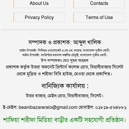
বাংলাদেশি নিহত
About Us
Contacts
সিলেট সীমান্তে প্রায় কোটি টাকার ভারতীয় পণ্য জব্দ
সিলেটে আরও ৩ জনের প্রাণহানী, পরিস্থিতি এখনো ভয়াবহ
Privacy Policy
Terms of Use
সিলেটে মৃত্যুর মিছিলে আরও দুই জন
মহেশখালীর মাতারবাড়িতে পৌঁছেছেন প্রধানমন্ত্রী
সম্পাদক ও প্রকাশক: আব্দুল খালিক
ভালোবাসার টানে চীনের যুবক সিলেটে, অতঃপর যা ঘটলো..
আইন-উপদেষ্টা: সিনিয়র এডভোকেট এ.কে.এম. ফয়েজ, বাংলাদেশ সুপ্রীম কোর্ট।
আইন-উপদেষ্টা: ব্যারিস্টার ফয়সাল দস্তগীর চৌধুরী, বাংলাদেশ সুপ্রীম কোর্ট।
হেলিকপ্টারে মহেশখালীর পথে প্রধানমন্ত্রী
উপ-সম্পাদকঃ মোঃ সুমন আহমদ
প্রকাশক কর্তৃক উত্তরা অফসেট প্রিন্টার্স কলেজ রোড, বিয়ানীবাজার সিলেট
থেকে মুদ্রিত ও শরীফা বিবি হাউজ, মেওয়া থেকে প্রকাশিত।
পিকআপসহ তিনজনকে ধরল সিলেট র‌্যাব
বানিজ্যিক কার্যালয় :
উত্তর বাজার, মেইন রোড, বিয়ানীবাজার, সিলেট।
সিলেটে কাগজ ছাড়া রাস্তায় নামলেই বিপদ
ই-মেইল: beanibazareralo@gmail.com মোবাইল: ০১৮১৯-৫৬৪৮৮১
শাফিয়া শরীফা মিডিয়া বাড়ীর একটি সহযোগী প্রতিষ্ঠান।
নতুন কর্মসূচির ঘোষণা জামায়াত জোটের