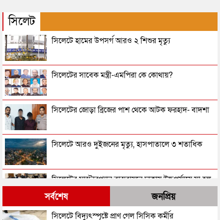
সিলেট
সিলেটে হামের উপসর্গ আরও ২ শিশুর মৃত্যু
সিলেটের সাবেক মন্ত্রী-এমপিরা কে কোথায়?
সিলেটের জোড়া ব্রিজের পাশ থেকে আটক ফরহাদ- বাদশা
সিলেটে আরও দুইজনের মৃত্যু, হাসপাতালে ৩ শতাধিক
সিলেটের মাস্টারপ্ল্যান বাস্তবায়নে ঢাকায় উচ্চপর্যায়ে যা হল
সর্বশেষ
জনপ্রিয়
সিলেটে বিচার নিয়ে হতাশ ৬ শহীদ পরিবার
সিলেটে বিদ্যুৎস্পৃষ্টে প্রাণ গেল সিসিক কর্মীর